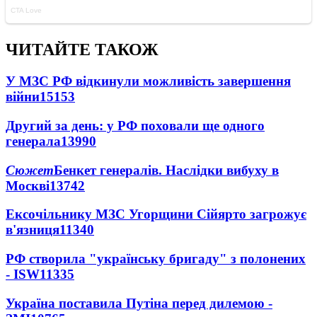
ЧИТАЙТЕ ТАКОЖ
У МЗС РФ відкинули можливість завершення
війни
15153
Другий за день: у РФ поховали ще одного
генерала
13990
Сюжет
Бенкет генералів. Наслідки вибуху в
Москві
13742
Ексочільнику МЗС Угорщини Сійярто загрожує
в'язниця
11340
РФ створила "українську бригаду" з полонених
- ISW
11335
Україна поставила Путіна перед дилемою -