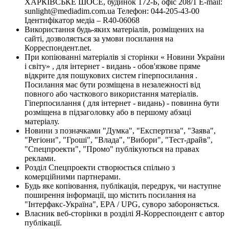
ХАРКІВСЬКЕ ШОСЕ, будинок 172-Б, офіс 208/1 E-mail:
sunlight@mediadim.com.ua
Телефон: 044-205-43-00
Ідентифікатор медіа – R40-06068
Використання будь-яких матеріалів, розміщених на
сайті, дозволяється за умови посилання на
Корреспондент.net.
При копіюванні матеріалів зі сторінки « Новини України
і світу» , для інтернет - видань - обов'язкове пряме
відкрите для пошукових систем гіперпосилання .
Посилання має бути розміщена в незалежності від
повного або часткового використання матеріалів.
Гіперпосилання ( для інтернет - видань) - повинна бути
розміщена в підзаголовку або в першому абзаці
матеріалу.
Новини з позначками "Думка", "Експертиза", "Заява",
"Регіони", "Гроші", "Влада", "Вибори", "Тест-драйв",
"Спецпроекти", "Промо" публікуються на правах
реклами.
Розділ Спецпроекти створюється спільно з
комерційними партнерами.
Будь яке копіювання, публікація, передрук, чи наступне
поширення інформації, що містить посилання на
"Інтерфакс-Україна", EPA / UPG, суворо забороняється.
Власник веб-сторінки в розділі Я-Корреспондент є автор
публікації.