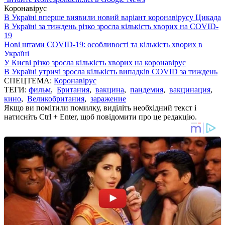
Коронавірус
В Україні вперше виявили новий варіант коронавірусу Цикада
В Україні за тиждень різко зросла кількість хворих на COVID-
19
Нові штами COVID-19: особливості та кількість хворих в
Україні
У Києві різко зросла кількість хворих на коронавірус
В Україні утричі зросла кількість випадків COVID за тиждень
СПЕЦТЕМА:
Коронавірус
ТЕГИ:
фильм
,
Британия
,
вакцина
,
пандемия
,
вакцинация
,
кино
,
Великобритания
,
заражение
Якщо ви помітили помилку, виділіть необхідний текст і
натисніть Ctrl + Enter, щоб повідомити про це редакцію.