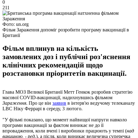
0
211
Фото: un.org
Фільм Зараження допоміг розробити програму вакцинації в
Британії
Фільм вплинув на кількість
замовлених доз і публічні роз'яснення
клінічних рекомендацій щодо
розстановки пріоритетів вакцинації.
Глава МОЗ Великої Британії Метт Генкок розробив стратегію
масової COVID-вакцинації, надихнувшись фільмом
Зараження
. Про це він
заявив
в інтерв'ю ведучому телеканалу
LBC Ніку Феррарі в середу, 3 лютого.
"У фільмі показано, що момент найвищої напруги навколо
програми вакцинації за фактом виникає не до її
впровадження, коли вчені і виробники працюють у темпі (
над
вакциною, - ред.
), а після, коли виникає величезна суперечка