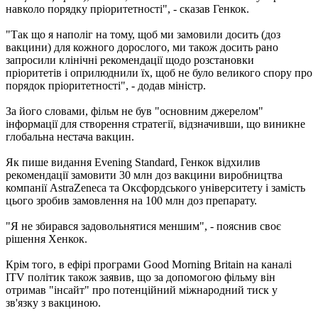
навколо порядку пріоритетності", - сказав Генкок.
"Так що я наполіг на тому, щоб ми замовили досить (доз
вакцини) для кожного дорослого, ми також досить рано
запросили клінічні рекомендації щодо розстановки
пріоритетів і оприлюднили їх, щоб не було великого спору про
порядок пріоритетності", - додав міністр.
За його словами, фільм не був "основним джерелом"
інформації для створення стратегії, відзначивши, що виникне
глобальна нестача вакцин.
Як пише видання Evening Standard, Генкок відхилив
рекомендації замовити 30 млн доз вакцини виробництва
компанії AstraZeneca та Оксфордського університету і замість
цього зробив замовлення на 100 млн доз препарату.
"Я не збирався задовольнятися меншим", - пояснив своє
рішення Хенкок.
Крім того, в ефірі програми Good Morning Britain на каналі
ITV політик також заявив, що за допомогою фільму він
отримав "інсайт" про потенційний міжнародний тиск у
зв'язку з вакциною.