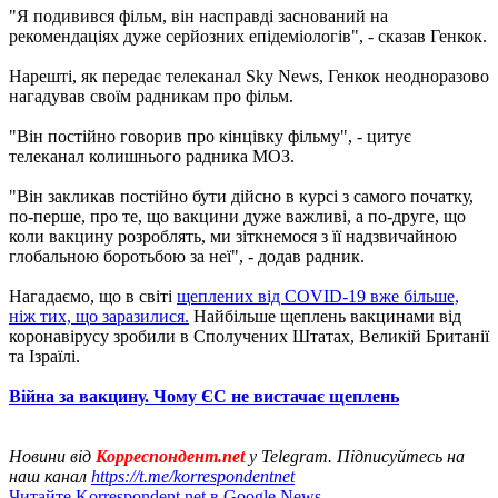
"Я подивився фільм, він насправді заснований на
рекомендаціях дуже серйозних епідеміологів", - сказав Генкок.
Нарешті, як передає телеканал Sky News, Генкок неодноразово
нагадував своїм радникам про фільм.
"Він постійно говорив про кінцівку фільму", - цитує
телеканал колишнього радника МОЗ.
"Він закликав постійно бути дійсно в курсі з самого початку,
по-перше, про те, що вакцини дуже важливі, а по-друге, що
коли вакцину розроблять, ми зіткнемося з її надзвичайною
глобальною боротьбою за неї", - додав радник.
Нагадаємо, що в світі
щеплених від COVID-19 вже більше,
ніж тих, що заразилися.
Найбільше щеплень вакцинами від
коронавірусу зробили в Сполучених Штатах, Великій Британії
та Ізраїлі.
Війна за вакцину. Чому ЄС не вистачає щеплень
Новини від
Корреспондент.net
у Telegram. Підписуйтесь на
наш канал
https://t.me/korrespondentnet
Читайте Korrespondent.net в Google News