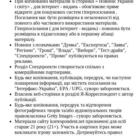
При копіюванні матеріалів зі сторінки « Новини України
і світу» , для інтернет - видань - обов'язкове пряме
відкрите для пошукових систем гіперпосилання .
Посилання має бути розміщена в незалежності від
повного або часткового використання матеріалів.
Гіперпосилання ( для інтернет - видань) - повинна бути
розміщена в підзаголовку або в першому абзаці
матеріалу.
Новини з позначками "Думка", "Експертиза", "Заява",
"Регіони", "Гроші", "Влада", "Вибори", "Тест-драйв",
"Спецпроекти", "Промо" публікуються на правах
реклами.
Розділ Спецпроекти створюється спільно з
комерційними партнерами.
Будь яке копіювання, публікація, передрук, чи наступне
поширення інформації, що містить посилання на
"Інтерфакс-Україна", EPA / UPG, суворо забороняється.
Власник веб-сторінки в розділі Я-Корреспондент є автор
публікації.
Будь-яке копіювання, передрук та відтворення
фотографічних творів та/або аудіовізуальних творів
правовласника Getty Images - суворо забороняється.
Матеріали сайту korrespondent.net призначені для осіб
старше 21 року (21+). Участь в азартних іграх може
викликати ігрову залежність. Дотримуйтесь правил