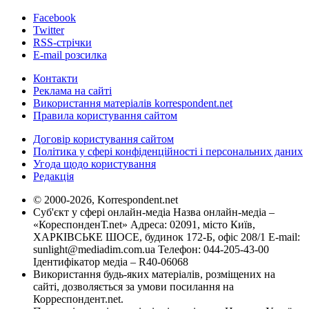
Facebook
Twitter
RSS-стрічки
E-mail розсилка
Контакти
Реклама на сайті
Використання матеріалів korrespondent.net
Правила користування сайтом
Договір користування сайтом
Політика у сфері конфіденційності і персональних даних
Угода щодо користування
Редакція
© 2000-2026, Korrespondent.net
Суб'єкт у сфері онлайн-медіа Назва онлайн-медіа –
«КореспонденТ.net» Адреса: 02091, місто Київ,
ХАРКІВСЬКЕ ШОСЕ, будинок 172-Б, офіс 208/1 E-mail:
sunlight@mediadim.com.ua
Телефон: 044-205-43-00
Ідентифікатор медіа – R40-06068
Використання будь-яких матеріалів, розміщених на
сайті, дозволяється за умови посилання на
Корреспондент.net.