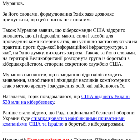
Мурашов.
За його словами, формулювання їхніх заяв дозволяє
припустити, що цей список не є повним.
Також Мурашов заявив, що кіберкоманди США відкрито
визнають, що ці підрозділи мають сили і засоби для
проведення комп'ютерних атак, які успішно застосовуються на
практиці проти будь-якої інформаційної інфраструктури, з
якої, на їхню думку, виходить загроза. Також, за його словами,
на території Великобританії розгорнута група із боротьби з
кібершахрайством, створена секретною службою США.
Мурашов наголосив, що в завдання підрозділів входить
виявлення, запобігання і ліквідація наслідків комп'ютерних
атак з метою арешту і засудження осіб, які здійснюють їх.
Нагадаємо, торік повідомлялося, що
США виділять Україні
$38 млн на кібербезпеку
.
Раніше стало відомо, що Рада національної безпеки і оборони
України буде
співпрацювати з найбільшими приватними
компаніями США та Ізраїлю
в боротьбі з кіберзагрозами.