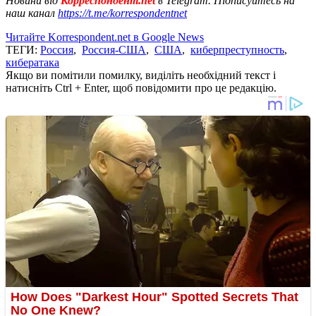
Новини від
Корреспондент.net
в Telegram. Підписуйтесь на
наш канал
https://t.me/korrespondentnet
Читайте Korrespondent.net в Google News
ТЕГИ:
Россия
,
Россия-США
,
США
,
киберпреступность
,
кибератака
Якщо ви помітили помилку, виділіть необхідний текст і
натисніть Ctrl + Enter, щоб повідомити про це редакцію.