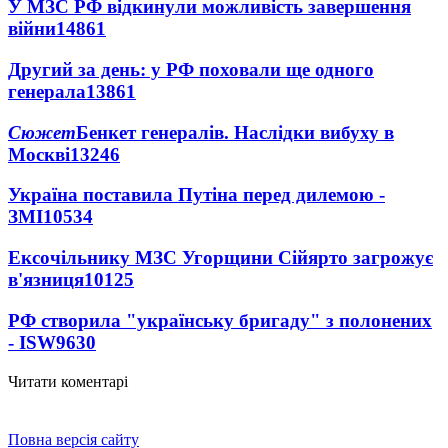
У МЗС РФ відкинули можливість завершення
війни
14861
Другий за день: у РФ поховали ще одного
генерала
13861
Сюжет
Бенкет генералів. Наслідки вибуху в
Москві
13246
Україна поставила Путіна перед дилемою -
ЗМІ
10534
Ексочільнику МЗС Угорщини Сійярто загрожує
в'язниця
10125
РФ створила "українську бригаду" з полонених
- ISW
9630
Читати коментарі
Повна версія сайту