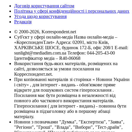
Договір користування сайтом
Політика у сфері конфіденційності і персональних даних
Угода щодо користування
Редакція
© 2000-2026, Korrespondent.net
Суб'єкт у сфері онлайн-медіа Назва онлайн-медіа –
«КореспонденТ.net» Адреса: 02091, місто Київ,
ХАРКІВСЬКЕ ШОСЕ, будинок 172-Б, офіс 208/1 E-mail:
sunlight@mediadim.com.ua
Телефон: 044-205-43-00
Ідентифікатор медіа – R40-06068
Використання будь-яких матеріалів, розміщених на
сайті, дозволяється за умови посилання на
Корреспондент.net.
При копіюванні матеріалів зі сторінки « Новини України
і світу» , для інтернет - видань - обов'язкове пряме
відкрите для пошукових систем гіперпосилання .
Посилання має бути розміщена в незалежності від
повного або часткового використання матеріалів.
Гіперпосилання ( для інтернет - видань) - повинна бути
розміщена в підзаголовку або в першому абзаці
матеріалу.
Новини з позначками "Думка", "Експертиза", "Заява",
"Регіони", "Гроші", "Влада", "Вибори", "Тест-драйв",