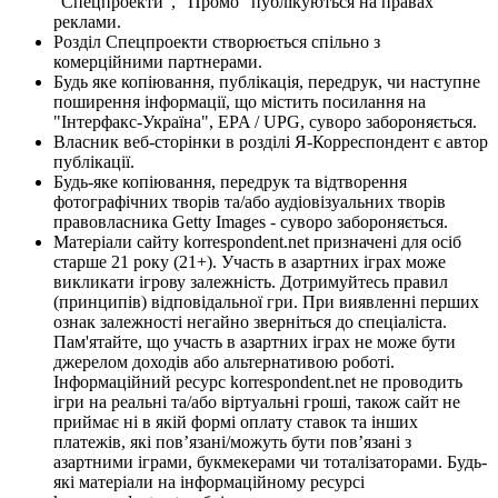
"Спецпроекти", "Промо" публікуються на правах
реклами.
Розділ Спецпроекти створюється спільно з
комерційними партнерами.
Будь яке копіювання, публікація, передрук, чи наступне
поширення інформації, що містить посилання на
"Інтерфакс-Україна", EPA / UPG, суворо забороняється.
Власник веб-сторінки в розділі Я-Корреспондент є автор
публікації.
Будь-яке копіювання, передрук та відтворення
фотографічних творів та/або аудіовізуальних творів
правовласника Getty Images - суворо забороняється.
Матеріали сайту korrespondent.net призначені для осіб
старше 21 року (21+). Участь в азартних іграх може
викликати ігрову залежність. Дотримуйтесь правил
(принципів) відповідальної гри. При виявленні перших
ознак залежності негайно зверніться до спеціаліста.
Пам'ятайте, що участь в азартних іграх не може бути
джерелом доходів або альтернативою роботі.
Інформаційний ресурс korrespondent.net не проводить
ігри на реальні та/або віртуальні гроші, також сайт не
приймає ні в якій формі оплату ставок та інших
платежів, які пов’язані/можуть бути пов’язані з
азартними іграми, букмекерами чи тоталізаторами. Будь-
які матеріали на інформаційному ресурсі