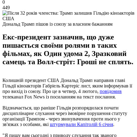
0
449
Дональд Трамп пішов із союзу за власним бажанням
Екс-президент зазначив, що дуже
пишається своїми ролями в таких
фільмах, як Один удома 2, Зразковий
самець та Волл-стріт: Гроші не сплять.
Колишній президент США Дональд Трамп направив главі
Гільдії кіноакторів Габріель Картеріс лист, яким інформував її
про вихід із союзу. Про це в четвер, 4 лютого,
повідомив
телеканал Fox News із посиланням на текст послання.
Відзначається, що раніше Гільдія розпорядилася почати
дисциплінарне слухання через імовірне порушення статуту
організації Трампом - через звинувачення проти нього у
зв'язках з особами, які
штурмували Капітолій 6 січня
.
"Я пишу вам сьогодні з приводу слухання так званого