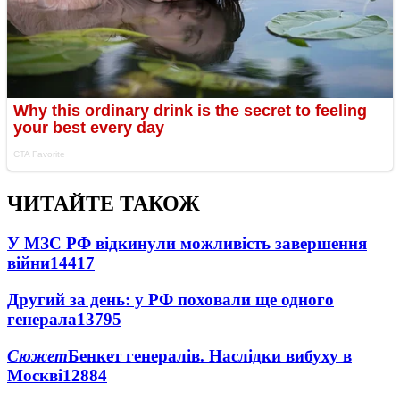
ЧИТАЙТЕ ТАКОЖ
У МЗС РФ відкинули можливість завершення
війни
14417
Другий за день: у РФ поховали ще одного
генерала
13795
Сюжет
Бенкет генералів. Наслідки вибуху в
Москві
12884