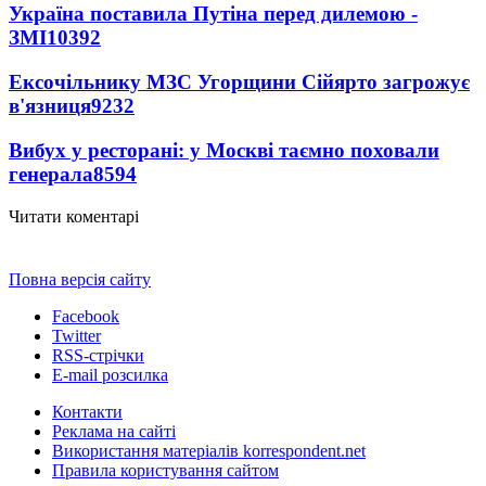
Україна поставила Путіна перед дилемою -
ЗМІ
10392
Ексочільнику МЗС Угорщини Сійярто загрожує
в'язниця
9232
Вибух у ресторані: у Москві таємно поховали
генерала
8594
Читати коментарі
Повна версія сайту
Facebook
Twitter
RSS-стрічки
E-mail розсилка
Контакти
Реклама на сайті
Використання матеріалів korrespondent.net
Правила користування сайтом