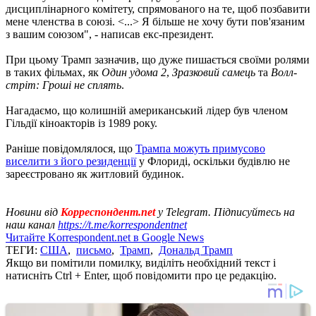
дисциплінарного комітету, спрямованого на те, щоб позбавити
мене членства в союзі. <...> Я більше не хочу бути пов'язаним
з вашим союзом", - написав екс-президент.
При цьому Трамп зазначив, що дуже пишається своїми ролями
в таких фільмах, як
Один удома 2
,
Зразковий самець
та
Волл-
стріт: Гроші не сплять
.
Нагадаємо, що колишній американський лідер був членом
Гільдії кіноакторів із 1989 року.
Раніше повідомлялося, що
Трампа можуть примусово
виселити з його резиденції
у Флориді, оскільки будівлю не
зареєстровано як житловий будинок.
Новини від
Корреспондент.net
у Telegram. Підписуйтесь на
наш канал
https://t.me/korrespondentnet
Читайте Korrespondent.net в Google News
ТЕГИ:
США
,
письмо
,
Трамп
,
Дональд Трамп
Якщо ви помітили помилку, виділіть необхідний текст і
натисніть Ctrl + Enter, щоб повідомити про це редакцію.