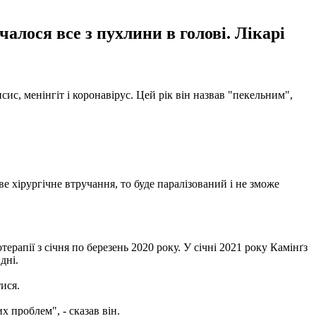
алося все з пухлини в голові. Лікарі
ис, менінгіт і коронавірус. Цей рік він назвав "пекельним",
е хірургічне втручання, то буде паралізований і не зможе
терапії з січня по березень 2020 року. У січні 2021 року Камінґз
дні.
тися.
х проблем", - сказав він.