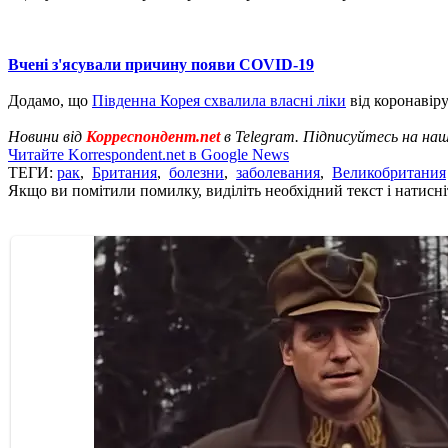
Вчені з'ясували причину появи COVID-19
Додамо, що
Південна Корея схвалила власні ліки
від коронавіру
Новини від
Корреспондент.net
в Telegram. Підписуйтесь на на
Читайте Korrespondent.net в Google News
ТЕГИ:
рак
,
Британия
,
болезни
,
заболевания
,
Великобритания
Якщо ви помітили помилку, виділіть необхідний текст і натисніт