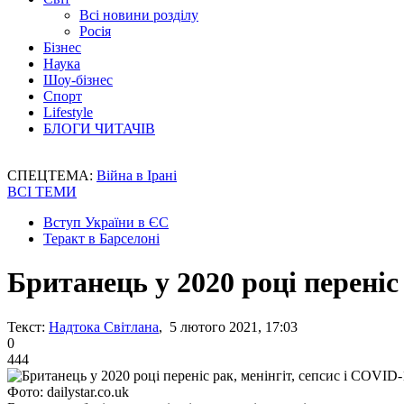
Всі новини розділу
Росія
Бізнес
Наука
Шоу-бізнес
Спорт
Lifestyle
БЛОГИ ЧИТАЧІВ
СПЕЦТЕМА:
Війна в Ірані
ВСІ ТЕМИ
Вступ України в ЄС
Теракт в Барселоні
Британець у 2020 році переніс
Текст:
Надтока Світлана
, 5 лютого 2021, 17:03
0
444
Фото: dailystar.co.uk