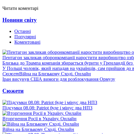
Читати коментарі
Новини світу
Останні
Популярні
Коментовані
Пентагон закликав оборонкомпанії наростити виробництво озб
Близька до Трампа компанія збирається бурити у Гренландії без
У Польщі чоловік, який нападав на українців, сам прийшов до в
Сюжет
Війна на Близькому Сході. Онлайн
Іран висунув США вимоги для розблокування Ормузу
Сюжети
Підсумки 08.08: Patriot буде і мінус два НПЗ
Вторгнення Росії в Україну. Онлайн
Війна на Близькому Сході. Онлайн