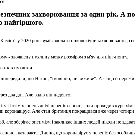
ся
зпечних захворювання за один рік. А поч
о найгіршого.
амінґз у 2020 році зумів здолати онкологічне захворювання, сепс
му - злоякісну пухлину мозку розміром з м'яч для пінг-понгу.
дсотків пухлини.
х попередили, що Натан, "імовірно, не виживе". А якщо й пережив
ез два дні. Але радів він недовго.
іту. Потім хлопець двічі переніс сепсис, коли проходив курс хіміо
али коронавірус. Але стан британця покращився вже через чотири 
об, але зберігає оптимізм і закликає інших людей ніколи не здава
 сепсис і катаракта. Дивно, що коронавірус я переніс без особливи