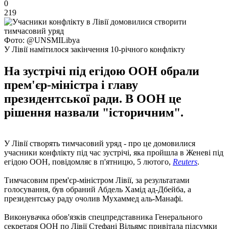
0
219
Фото: @UNSMILibya
У Лівії намітилося закінчення 10-річного конфлікту
На зустрічі під егідою ООН обрали
прем'єр-міністра і главу
президентської ради. В ООН це
рішення назвали "історичним".
У Лівії створять тимчасовий уряд - про це домовилися
учасники конфлікту під час зустрічі, яка пройшла в Женеві під
егідою ООН, повідомляє в п'ятницю, 5 лютого,
Reuters
.
Тимчасовим прем'єр-міністром Лівії, за результатами
голосування, був обраний Абдель Хамід ад-Дбейба, а
президентську раду очолив Мухаммед аль-Манафі.
Виконувачка обов'язків спецпредставника Генерального
секретаря ООН по Лівії Стефані Вільямс привітала підсумки