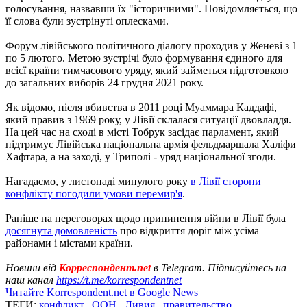
голосування, назвавши їх "історичними". Повідомляється, що
її слова були зустрінуті оплесками.
Форум лівійського політичного діалогу проходив у Женеві з 1
по 5 лютого. Метою зустрічі було формування єдиного для
всієї країни тимчасового уряду, який займеться підготовкою
до загальних виборів 24 грудня 2021 року.
Як відомо, після вбивства в 2011 році Муаммара Каддафі,
який правив з 1969 року, у Лівії склалася ситуації двовладдя.
На цей час на сході в місті Тобрук засідає парламент, який
підтримує Лівійська національна армія фельдмаршала Халіфи
Хафтара, а на заході, у Триполі - уряд національної згоди.
Нагадаємо, у листопаді минулого року
в Лівії сторони
конфлікту погодили умови перемир'я
.
Раніше на переговорах щодо припинення війни в Лівії була
досягнута домовленість
про відкриття доріг між усіма
районами і містами країни.
Новини від
Корреспондент.net
в Telegram. Підписуйтесь на
наш канал
https://t.me/korrespondentnet
Читайте Korrespondent.net в Google News
ТЕГИ:
конфликт
,
ООН
,
Ливия
,
правительство