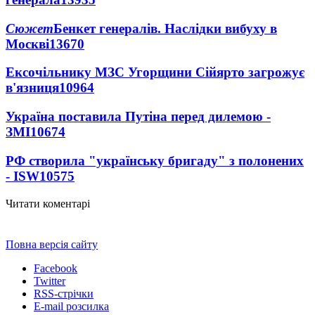
Сюжет
Бенкет генералів. Наслідки вибуху в
Москві
13670
Ексочільнику МЗС Угорщини Сійярто загрожує
в'язниця
10964
Україна поставила Путіна перед дилемою -
ЗМІ
10674
РФ створила "українську бригаду" з полонених
- ISW
10575
Читати коментарі
Повна версія сайту
Facebook
Twitter
RSS-стрічки
E-mail розсилка