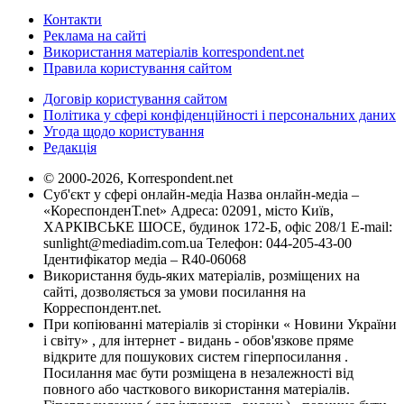
Контакти
Реклама на сайті
Використання матеріалів korrespondent.net
Правила користування сайтом
Договір користування сайтом
Політика у сфері конфіденційності і персональних даних
Угода щодо користування
Редакція
© 2000-2026, Korrespondent.net
Суб'єкт у сфері онлайн-медіа Назва онлайн-медіа –
«КореспонденТ.net» Адреса: 02091, місто Київ,
ХАРКІВСЬКЕ ШОСЕ, будинок 172-Б, офіс 208/1 E-mail:
sunlight@mediadim.com.ua
Телефон: 044-205-43-00
Ідентифікатор медіа – R40-06068
Використання будь-яких матеріалів, розміщених на
сайті, дозволяється за умови посилання на
Корреспондент.net.
При копіюванні матеріалів зі сторінки « Новини України
і світу» , для інтернет - видань - обов'язкове пряме
відкрите для пошукових систем гіперпосилання .
Посилання має бути розміщена в незалежності від
повного або часткового використання матеріалів.