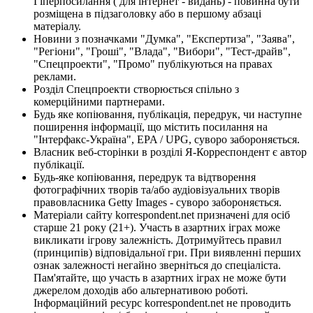
Гіперпосилання ( для інтернет - видань) - повинна бути
розміщена в підзаголовку або в першому абзаці
матеріалу.
Новини з позначками "Думка", "Експертиза", "Заява",
"Регіони", "Гроші", "Влада", "Вибори", "Тест-драйв",
"Спецпроекти", "Промо" публікуються на правах
реклами.
Розділ Спецпроекти створюється спільно з
комерційними партнерами.
Будь яке копіювання, публікація, передрук, чи наступне
поширення інформації, що містить посилання на
"Інтерфакс-Україна", EPA / UPG, суворо забороняється.
Власник веб-сторінки в розділі Я-Корреспондент є автор
публікації.
Будь-яке копіювання, передрук та відтворення
фотографічних творів та/або аудіовізуальних творів
правовласника Getty Images - суворо забороняється.
Матеріали сайту korrespondent.net призначені для осіб
старше 21 року (21+). Участь в азартних іграх може
викликати ігрову залежність. Дотримуйтесь правил
(принципів) відповідальної гри. При виявленні перших
ознак залежності негайно зверніться до спеціаліста.
Пам'ятайте, що участь в азартних іграх не може бути
джерелом доходів або альтернативою роботі.
Інформаційний ресурс korrespondent.net не проводить