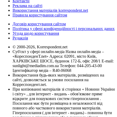
Контакти
Реклама на сайті
Використання матеріалів korrespondent.net
Правила користування сайтом
Договір користування сайтом
Політика у сфері конфіденційності і персональних даних
Угода щодо користування
Редакція
© 2000-2026, Korrespondent.net
Суб'єкт у сфері онлайн-медіа Назва онлайн-медіа –
«КореспонденТ.net» Адреса: 02091, місто Київ,
ХАРКІВСЬКЕ ШОСЕ, будинок 172-Б, офіс 208/1 E-mail:
sunlight@mediadim.com.ua
Телефон: 044-205-43-00
Ідентифікатор медіа – R40-06068
Використання будь-яких матеріалів, розміщених на
сайті, дозволяється за умови посилання на
Корреспондент.net.
При копіюванні матеріалів зі сторінки « Новини України
і світу» , для інтернет - видань - обов'язкове пряме
відкрите для пошукових систем гіперпосилання .
Посилання має бути розміщена в незалежності від
повного або часткового використання матеріалів.
Гіперпосилання ( для інтернет - видань) - повинна бути