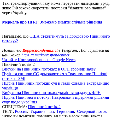
Так, транспортування газу може перервати німецький уряд,
якщо РФ захоче скоротити поставки "блакитного палива"
через Україну.
Меркель про ПП-2: Зможемо знайти спільне рішення
Нагадаємо, що
США стежитимуть за добудовою Північного
потоку-2
.
Новини від
Корреспондент.net
в Telegram. Підписуйтесь на
наш канал
https://t.me/korrespondentnet
Читайте Korrespondent.net в Google News
Північний потік-2
Вибухи на Північних потоках: в ОГП зробили заяву
Путін за спиною ЄС домовляється з Трампом про Північні
потоки - ЗМІ
Підрив Північних потоків: суд в Італії схвалив екстрадицію
українця
Вибухи на Північних потоках: українця видадуть ФРН
Підрив Північного потоку: Навроцький підтримав рішення
суду щодо українця
СПЕЦТЕМА:
Північний потік-2
ТЕГИ:
Россия
,
Украина
,
газ
,
Германия
,
Северный поток
Якщо ви помітили помилку, виділіть необхідний текст і