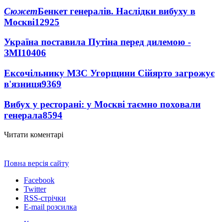
Сюжет
Бенкет генералів. Наслідки вибуху в
Москві
12925
Україна поставила Путіна перед дилемою -
ЗМІ
10406
Ексочільнику МЗС Угорщини Сійярто загрожує
в'язниця
9369
Вибух у ресторані: у Москві таємно поховали
генерала
8594
Читати коментарі
Повна версія сайту
Facebook
Twitter
RSS-стрічки
E-mail розсилка