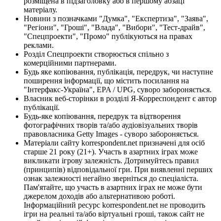
розміщена в підзаголовку або в першому абзаці
матеріалу.
Новини з позначками "Думка", "Експертиза", "Заява",
"Регіони", "Гроші", "Влада", "Вибори", "Тест-драйв",
"Спецпроекти", "Промо" публікуються на правах
реклами.
Розділ Спецпроекти створюється спільно з
комерційними партнерами.
Будь яке копіювання, публікація, передрук, чи наступне
поширення інформації, що містить посилання на
"Інтерфакс-Україна", EPA / UPG, суворо забороняється.
Власник веб-сторінки в розділі Я-Корреспондент є автор
публікації.
Будь-яке копіювання, передрук та відтворення
фотографічних творів та/або аудіовізуальних творів
правовласника Getty Images - суворо забороняється.
Матеріали сайту korrespondent.net призначені для осіб
старше 21 року (21+). Участь в азартних іграх може
викликати ігрову залежність. Дотримуйтесь правил
(принципів) відповідальної гри. При виявленні перших
ознак залежності негайно зверніться до спеціаліста.
Пам'ятайте, що участь в азартних іграх не може бути
джерелом доходів або альтернативою роботі.
Інформаційний ресурс korrespondent.net не проводить
ігри на реальні та/або віртуальні гроші, також сайт не