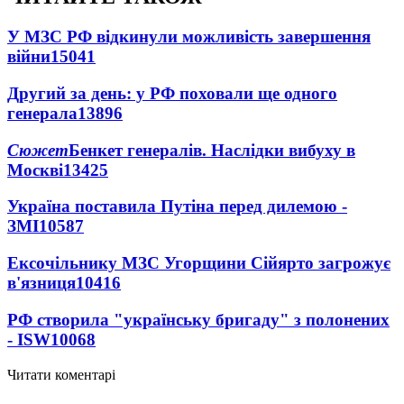
У МЗС РФ відкинули можливість завершення
війни
15041
Другий за день: у РФ поховали ще одного
генерала
13896
Сюжет
Бенкет генералів. Наслідки вибуху в
Москві
13425
Україна поставила Путіна перед дилемою -
ЗМІ
10587
Ексочільнику МЗС Угорщини Сійярто загрожує
в'язниця
10416
РФ створила "українську бригаду" з полонених
- ISW
10068
Читати коментарі