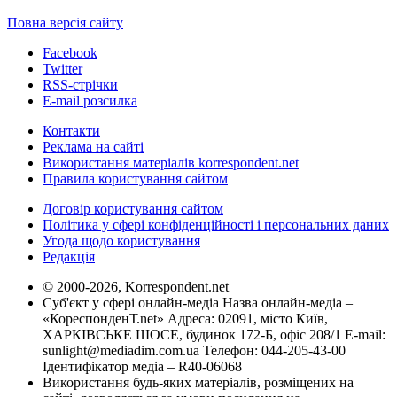
Повна версія сайту
Facebook
Twitter
RSS-стрічки
E-mail розсилка
Контакти
Реклама на сайті
Використання матеріалів korrespondent.net
Правила користування сайтом
Договір користування сайтом
Політика у сфері конфіденційності і персональних даних
Угода щодо користування
Редакція
© 2000-2026, Korrespondent.net
Суб'єкт у сфері онлайн-медіа Назва онлайн-медіа –
«КореспонденТ.net» Адреса: 02091, місто Київ,
ХАРКІВСЬКЕ ШОСЕ, будинок 172-Б, офіс 208/1 E-mail:
sunlight@mediadim.com.ua
Телефон: 044-205-43-00
Ідентифікатор медіа – R40-06068
Використання будь-яких матеріалів, розміщених на