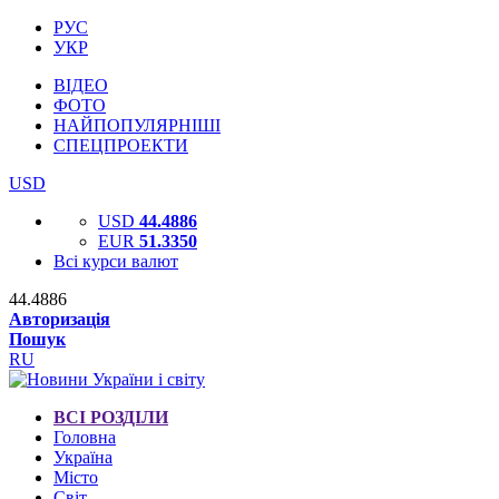
РУС
УКР
ВІДЕО
ФОТО
НАЙПОПУЛЯРНІШІ
СПЕЦПРОЕКТИ
USD
USD
44.4886
EUR
51.3350
Всі курси валют
44.4886
Авторизація
Пошук
RU
ВСІ РОЗДІЛИ
Головна
Україна
Місто
Світ