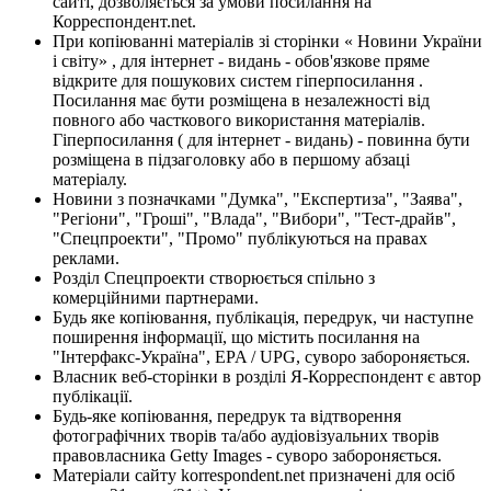
сайті, дозволяється за умови посилання на
Корреспондент.net.
При копіюванні матеріалів зі сторінки « Новини України
і світу» , для інтернет - видань - обов'язкове пряме
відкрите для пошукових систем гіперпосилання .
Посилання має бути розміщена в незалежності від
повного або часткового використання матеріалів.
Гіперпосилання ( для інтернет - видань) - повинна бути
розміщена в підзаголовку або в першому абзаці
матеріалу.
Новини з позначками "Думка", "Експертиза", "Заява",
"Регіони", "Гроші", "Влада", "Вибори", "Тест-драйв",
"Спецпроекти", "Промо" публікуються на правах
реклами.
Розділ Спецпроекти створюється спільно з
комерційними партнерами.
Будь яке копіювання, публікація, передрук, чи наступне
поширення інформації, що містить посилання на
"Інтерфакс-Україна", EPA / UPG, суворо забороняється.
Власник веб-сторінки в розділі Я-Корреспондент є автор
публікації.
Будь-яке копіювання, передрук та відтворення
фотографічних творів та/або аудіовізуальних творів
правовласника Getty Images - суворо забороняється.
Матеріали сайту korrespondent.net призначені для осіб