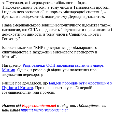
за її зусилля, які загрожують стабільності в Індо-
Тихоокеанському регіоні, в тому числі в Тайванській протоці,
і підрив нею заснованої на нормах міжнародної системи", -
йдеться в повідомленні, поширеному Держдепартаментом.
Глава американського зовнішньополітичного відомства також
наголосив, що США продовжать "відстоювати права людини і
демократичні цінності, в тому числі в Сіньцзяні, Тибеті і
Гонконгу".
Блінкен закликав "КНР приєднатися до міжнародного
співтовариства в засудженні військового перевороту в
М'янмі".
Нагадаємо,
Рада безпеки ООН закликала звільнити лідера
М'янми
. Однак, з резолюції відкинули положення про
засудження перевороту.
Раніше повідомлялося, що
Байден пообіцяв бути жорсткішим з
Путіним і Китаєм
. Про це він сказав у своїй першій
зовнішньополітичній промові.
Новини від
Корреспондент.net
в Telegram. Підписуйтесь на
наш канал
https://t.me/korrespondentnet