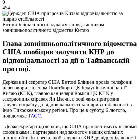
0
454
Ентоні Блінкен поспілкувався з представником
зовнішньополітичного відомства Китаю
Глава зовнішньополітичного відомства
США пообіцяв залучити КНР до
відповідальності за дії в Тайванській
протоці.
Державний секретар США Ентоні Блінкен провів телефонні
переговори з членом Політбюро ЦК Комуністичної партії
Китаю (КПК), главою канцелярії Комісії ЦК КПК у
закордонних справах Ян Цзечи, в ході яких пригрозив
залучити країну до відповідальності за підрив стабільності в
Індо-Тихоокеанському регіоні. Про це в суботу, 6 лютого,
повідомляє
ТАСС
.
"Держсекретар підтвердив, що США працюватимуть зі своїми
союзниками і партнерами над захистом наших спільних
цінностей та інтересів, щоб залучити КНР до відповідальності