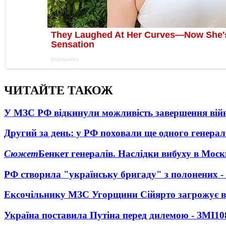
ЧИТАЙТЕ ТАКОЖ
У МЗС РФ відкинули можливість завершення вій
Другий за день: у РФ поховали ще одного генерал
Сюжет
Бенкет генералів. Наслідки вибуху в Моск
РФ створила "українську бригаду" з полонених -
Ексочільнику МЗС Угорщини Сійярто загрожує в
Україна поставила Путіна перед дилемою - ЗМІ
10