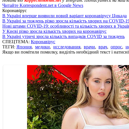
Новини від
Корреспондент.net
у Telegram. Підписуйтесь на наш 
Читайте Korrespondent.net в Google News
Коронавірус
В Україні вперше виявили новий варіант коронавірусу Цикада
В Україні за тиждень різко зросла кількість хворих на COVID-1
Нові штами COVID-19: особливості та кількість хворих в Украї
У Києві різко зросла кількість хворих на коронавірус
В Україні утричі зросла кількість випадків COVID за тиждень
СПЕЦТЕМА:
Коронавірус
ТЕГИ:
Япония
,
медики
,
исследования
,
врачи
,
врач
,
опрос
,
и
Якщо ви помітили помилку, виділіть необхідний текст і натисніт