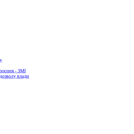
у
роєння - ЗМІ
 дозволу влади