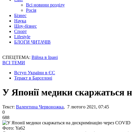
Всі новини розділу
Росія
Бізнес
Наука
Шоу-бізнес
Спорт
Lifestyle
БЛОГИ ЧИТАЧІВ
СПЕЦТЕМА:
Війна в Ірані
ВСІ ТЕМИ
Вступ України в ЄС
Теракт в Барселоні
У Японії медики скаржаться 
Текст:
Валентина Червоножка
, 7 лютого 2021, 07:45
0
688
Фото: Ya62