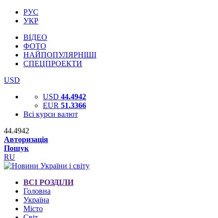
РУС
УКР
ВІДЕО
ФОТО
НАЙПОПУЛЯРНІШІ
СПЕЦПРОЕКТИ
USD
USD
44.4942
EUR
51.3366
Всі курси валют
44.4942
Авторизація
Пошук
RU
ВСІ РОЗДІЛИ
Головна
Україна
Місто
Світ