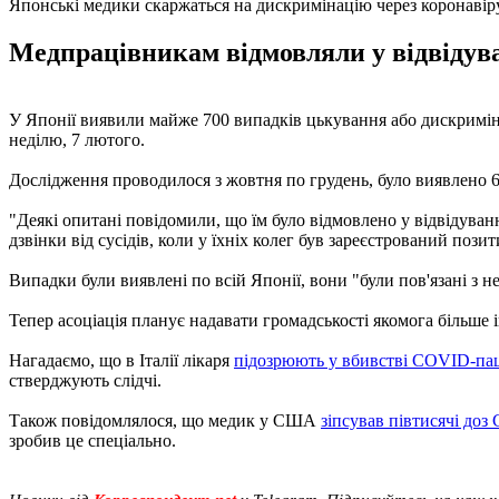
Японські медики скаржаться на дискримінацію через коронавір
Медпрацівникам відмовляли у відвідува
У Японії виявили майже 700 випадків цькування або дискримін
неділю, 7 лютого.
Дослідження проводилося з жовтня по грудень, було виявлено 6
"Деякі опитані повідомили, що їм було відмовлено у відвідува
дзвінки від сусідів, коли у їхніх колег був зареєстрований пози
Випадки були виявлені по всій Японії, вони "були пов'язані з
Тепер асоціація планує надавати громадськості якомога більше
Нагадаємо, що в Італії лікаря
підозрюють у вбивстві COVID-пац
стверджують слідчі.
Також повідомлялося, що медик у США
зіпсував півтисячі до
зробив це спеціально.