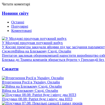
Читати коментарі
Новини світу
Останні
Популярні
Коментовані
У Молдові пролунав потужний вибух
У Косові прем'єра закидали яйцями під час засідання парламент
Сюжет
Війна на Близькому Сході. Онлайн
Пентагон закликав оборонкомпанії наростити виробництво озб
Близька до Трампа компанія збирається бурити у Гренландії без
Сюжети
Вторгнення Росії в Україну. Онлайн
Війна на Близькому Сході. Онлайн
Підсумки 08.08: Patriot буде і мінус два НПЗ