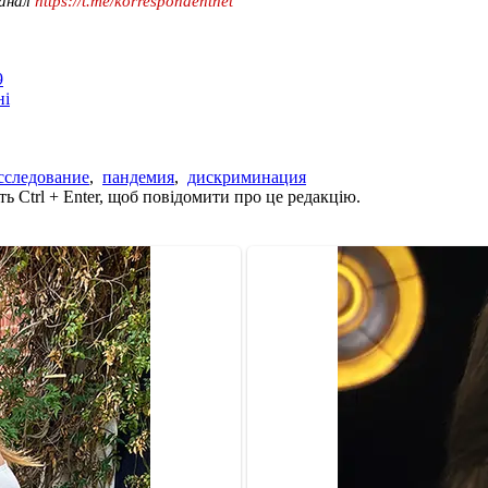
канал
https://t.me/korrespondentnet
9
ні
сследование
,
пандемия
,
дискриминация
ь Ctrl + Enter, щоб повідомити про це редакцію.