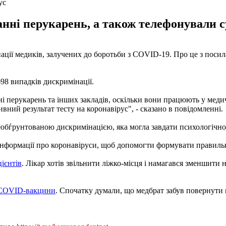
ус
нні перукарень, а також телефонували су
ації медиків, залучених до боротьби з COVID-19. Про це з пос
98 випадків дискримінації.
нні перукарень та інших закладів, оскільки вони працюють у мед
тивний результат тесту на коронавірус", - сказано в повідомленні.
 необѓрунтованою дискримінацією, яка могла завдати психологічн
 інформації про коронавіруси, щоб допомогти формувати правиль
ієнтів
. Лікар хотів звільнити ліжко-місця і намагався зменшити
з COVID-вакцини
. Спочатку думали, що медбрат забув повернути 