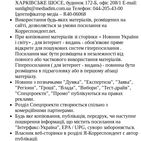
ХАРКІВСЬКЕ ШОСЕ, будинок 172-Б, офіс 208/1 E-mail:
sunlight@mediadim.com.ua
Телефон: 044-205-43-00
Ідентифікатор медіа – R40-06068
Використання будь-яких матеріалів, розміщених на
сайті, дозволяється за умови посилання на
Корреспондент.net.
При копіюванні матеріалів зі сторінки « Новини України
і світу» , для інтернет - видань - обов'язкове пряме
відкрите для пошукових систем гіперпосилання .
Посилання має бути розміщена в незалежності від
повного або часткового використання матеріалів.
Гіперпосилання ( для інтернет - видань) - повинна бути
розміщена в підзаголовку або в першому абзаці
матеріалу.
Новини з позначками "Думка", "Експертиза", "Заява",
"Регіони", "Гроші", "Влада", "Вибори", "Тест-драйв",
"Спецпроекти", "Промо" публікуються на правах
реклами.
Розділ Спецпроекти створюється спільно з
комерційними партнерами.
Будь яке копіювання, публікація, передрук, чи наступне
поширення інформації, що містить посилання на
"Інтерфакс-Україна", EPA / UPG, суворо забороняється.
Власник веб-сторінки в розділі Я-Корреспондент є автор
публікації.