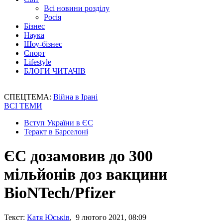
Всі новини розділу
Росія
Бізнес
Наука
Шоу-бізнес
Спорт
Lifestyle
БЛОГИ ЧИТАЧІВ
СПЕЦТЕМА:
Війна в Ірані
ВСІ ТЕМИ
Вступ України в ЄС
Теракт в Барселоні
ЄС дозамовив до 300
мільйонів доз вакцини
BioNTech/Pfizer
Текст:
Катя Юськів
, 9 лютого 2021, 08:09