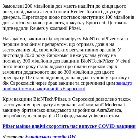
Замовлені 200 мільйонів доз мають надійти до кінця цього
року, повідомили агенції новин Reuters близькі до угоди
джерела. Переговори щодо поставок наступних 100 мільйонів
доз за цією угодою тривають, кажуть у Брюсселі. Це також
підтвердили Reuters у компанії Pfizer.
Нагадаємо, вакцина від коронавірусу BioNTech/Pfizer стала
першим подібним препаратом, що отримав дозвіл на
застосування від європейських регулятивних органів. У
листопаді 2020 року Єврокомісія вже уклала угоду на
поставку 300 мільйонів доз вакцини BioNTech/Pfizer. У січні
поточного року стало відомо про плани єврокомісарів
замовити додаткового ще до 300 мільйонів доз цього
препарату. Це стало відповіддю на дедалі гучнішу критику в
бік Єврокомісії через брак вакцин та спричинені цим
занадто
повільні темпи вакцинації в Євросоюзі
.
Крім вакцини BioNTech/Pfizer, в Євросоюзі дозволено також
застосування препарату американської компанії Moderna і
вакцину британсько-шведського виробника AstraZeneca,
розроблену в співпраці з Оксфордським університетом.
Pfizer майже вдвічі скоротить час випуску COVID-вакцини
Джерело:
Українська служба DW