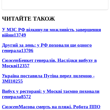
ЧИТАЙТЕ ТАКОЖ
У МЗС РФ відкинули можливість завершення
війни
13749
Другий за день: у РФ поховали ще одного
генерала
13706
Сюжет
Бенкет генералів. Наслідки вибуху в
Москві
12357
Україна поставила Путіна перед дилемою -
ЗМІ
10255
Вибух у ресторані: у Москві таємно поховали
генерала
8572
Сюжет
Масова смерть на пляжі. Робота ППО