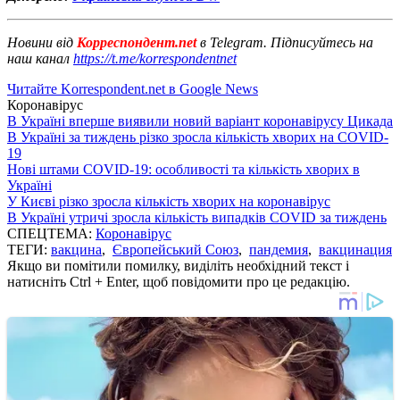
Новини від
Корреспондент.net
в Telegram. Підписуйтесь на
наш канал
https://t.me/korrespondentnet
Читайте Korrespondent.net в Google News
Коронавірус
В Україні вперше виявили новий варіант коронавірусу Цикада
В Україні за тиждень різко зросла кількість хворих на COVID-
19
Нові штами COVID-19: особливості та кількість хворих в
Україні
У Києві різко зросла кількість хворих на коронавірус
В Україні утричі зросла кількість випадків COVID за тиждень
СПЕЦТЕМА:
Коронавірус
ТЕГИ:
вакцина
,
Європейський Союз
,
пандемия
,
вакцинация
Якщо ви помітили помилку, виділіть необхідний текст і
натисніть Ctrl + Enter, щоб повідомити про це редакцію.