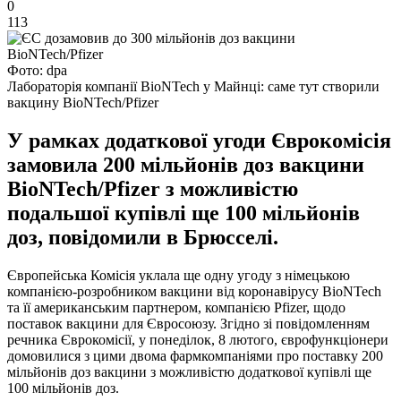
0
113
Фото: dpa
Лабораторія компанії BioNTech у Майнці: саме тут створили
вакцину BioNTech/Pfizer
У рамках додаткової угоди Єврокомісія
замовила 200 мільйонів доз вакцини
BioNTech/Pfizer з можливістю
подальшої купівлі ще 100 мільйонів
доз, повідомили в Брюсселі.
Європейська Комісія уклала ще одну угоду з німецькою
компанією-розробником вакцини від коронавірусу BioNTech
та її американським партнером, компанією Pfizer, щодо
поставок вакцини для Євросоюзу. Згідно зі повідомленням
речника Єврокомісії, у понеділок, 8 лютого, єврофункціонери
домовилися з цими двома фармкомпаніями про поставку 200
мільйонів доз вакцини з можливістю додаткової купівлі ще
100 мільйонів доз.