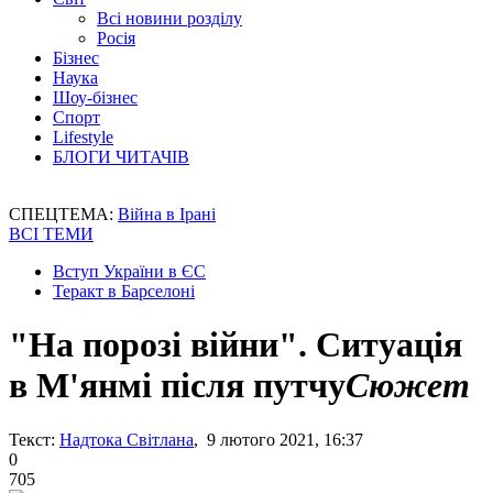
Всі новини розділу
Росія
Бізнес
Наука
Шоу-бізнес
Спорт
Lifestyle
БЛОГИ ЧИТАЧІВ
СПЕЦТЕМА:
Війна в Ірані
ВСІ ТЕМИ
Вступ України в ЄС
Теракт в Барселоні
"На порозі війни". Ситуація
в М'янмі після путчу
Сюжет
Текст:
Надтока Світлана
, 9 лютого 2021, 16:37
0
705