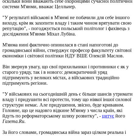
оскільки вони вважають себе охоронцями сучасної політичної
системи М'янми, вважає Целльнер.
"У результаті військові в М'янмі не побачили для себе іншого
виходу, крім як захопити владу і таким чином врятувати свою
репутацію", - погоджується польський політолог і фахівець з
дослідження М'янми Міхал Лубіна.
М'янма нині фактично опинилася в стані напоготові до
громадянської війни, стверджує професор факультету світової
економіки і світової політики НДУ ВШЕ Олексій Маслов.
Він звернув увагу, що свої прихильники і противники є як у
старого уряду, так і в нового: демократичний уряд
підтримують у великих містах, а військових традиційно
підтримують регіони.
"У військових на сьогоднішній день є більше шансів утримати
владу і придушити всі протести, тому що ніякої іншої силової
структури немає. Але придушення, звісно, буде кривавим.
Головне, що це надовго відкине М'янму з числа країн, які
йдуть по реформаторському шляху розвитку", -
цитує
його
Газета.Ru
.
За його словами, громадянська війна зараз цілком реальна і