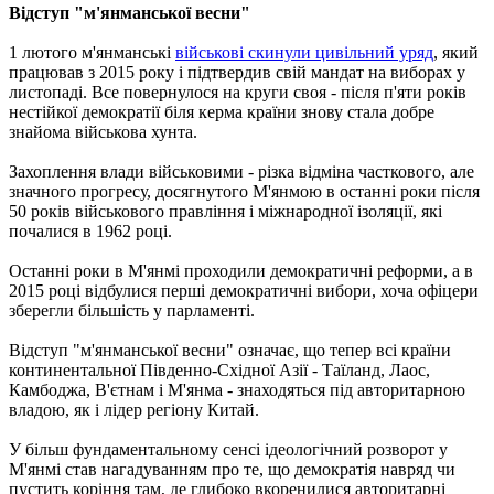
Відступ "м'янманської весни"
1 лютого м'янманські
військові скинули цивільний уряд
, який
працював з 2015 року і підтвердив свій мандат на виборах у
листопаді. Все повернулося на круги своя - після п'яти років
нестійкої демократії біля керма країни знову стала добре
знайома військова хунта.
Захоплення влади військовими - різка відміна часткового, але
значного прогресу, досягнутого М'янмою в останні роки після
50 років військового правління і міжнародної ізоляції, які
почалися в 1962 році.
Останні роки в М'янмі проходили демократичні реформи, а в
2015 році відбулися перші демократичні вибори, хоча офіцери
зберегли більшість у парламенті.
Відступ "м'янманської весни" означає, що тепер всі країни
континентальної Південно-Східної Азії - Таїланд, Лаос,
Камбоджа, В'єтнам і М'янма - знаходяться під авторитарною
владою, як і лідер регіону Китай.
У більш фундаментальному сенсі ідеологічний розворот у
М'янмі став нагадуванням про те, що демократія навряд чи
пустить коріння там, де глибоко вкоренилися авторитарні