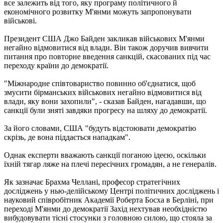
все залежить від того, яку програму політичного й
економічного розвитку М'янми можуть запропонувати
військові.
Президент США Джо Байден закликав військових М'янми
негайно відмовитися від влади. Він також доручив вивчити
питання про повторне введення санкцій, скасованих під час
переходу країни до демократії.
"Міжнародне співтовариство повинно об'єднатися, щоб
змусити бірманських військових негайно відмовитися від
влади, яку вони захопили", - сказав Байден, нагадавши, що
санкції були зняті завдяки прогресу на шляху до демократії.
За його словами, США "будуть відстоювати демократію
скрізь, де вона піддається нападкам".
Однак експерти вважають санкції поганою ідеєю, оскільки
їхній тягар ляже на плечі пересічних громадян, а не генералів.
Як зазначає Брахма Челлані, професор стратегічних
досліджень у нью-делійському Центрі політичних досліджень і
науковий співробітник Академії Роберта Босха в Берліні, при
переході М'янми до демократії Захід нехтував необхідністю
вибудовувати тісні стосунки з головною силою, що стояла за