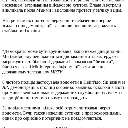
іноземцем, затриманим військовою хунтою. Влада Австралії
викликала посла М'янми і висловила протест у зв'язку з цим.
На третій день протестів державне телебачення вперше
згадало про демонстрації, заявивши, що вони загрожують
стабільності країни.
"Демократія може бути зруйнована, якщо немає дисципліни.
Ми будемо змушені вжити заходів законного характеру, які
загрожують стабільності держави і громадської безпеки", -
йдеться в заяві Міністерства інформації, зачитане по
державному телеканалу
MRTV
.
8 лютого поліція застосувала водомети в Нейп'їдо. Як зазначає
AP
, демонстрації в столиці особливо важливі, оскільки в місті
проживає велика кількість державних службовців із сім'ями і
традиційно протести в ньому не проходять.
За повідомленнями, кілька осіб отримали травми через
водомети. Були також невеликі сутички з правоохоронцями,
однак про серйозно потерпілих не повідомляється.