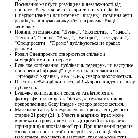
Посилання має бути розміщена в незалежності від
повного або часткового використання матеріалів.
Гіперпосилання ( для інтернет - видань) - повинна бути
розміщена в підзаголовку або в першому абзаці
матеріалу.
Новини з позначками "Думка", "Експертиза", "Заява",
"Регіони", "Гроші", "Влада", "Вибори", "Тест-драйв",
"Спецпроекти", "Промо" публікуються на правах
реклами.
Розділ Спецпроекти створюється спільно з
комерційними партнерами.
Будь яке копіювання, публікація, передрук, чи наступне
поширення інформації, що містить посилання на
"Інтерфакс-Україна", EPA / UPG, суворо забороняється.
Власник веб-сторінки в розділі Я-Корреспондент є автор
публікації.
Будь-яке копіювання, передрук та відтворення
фотографічних творів та/або аудіовізуальних творів
правовласника Getty Images - суворо забороняється.
Матеріали сайту korrespondent.net призначені для осіб
старше 21 року (21+). Участь в азартних іграх може
викликати ігрову залежність. Дотримуйтесь правил
(принципів) відповідальної гри. При виявленні перших
ознак залежності негайно зверніться до спеціаліста.
Пам'ятайте, що участь в азартних іграх не може бути