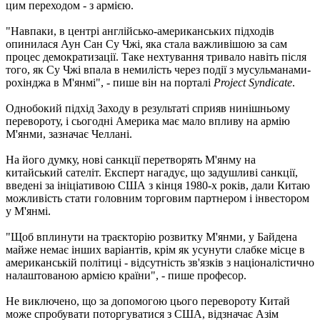
цим переходом - з армією.
"Навпаки, в центрі англійсько-американських підходів
опинилася Аун Сан Су Чжі, яка стала важливішою за сам
процес демократизації. Таке нехтування тривало навіть після
того, як Су Чжі впала в немилість через події з мусульманами-
рохінджа в М'янмі", - пише він на порталі
Project Syndicate
.
Однобокий підхід Заходу в результаті сприяв нинішньому
перевороту, і сьогодні Америка має мало впливу на армію
М'янми, зазначає Челлані.
На його думку, нові санкції перетворять М'янму на
китайський сателіт. Експерт нагадує, що задушливі санкції,
введені за ініціативою США з кінця 1980-х років, дали Китаю
можливість стати головним торговим партнером і інвестором
у М'янмі.
"Щоб вплинути на траєкторію розвитку М'янми, у Байдена
майже немає інших варіантів, крім як усунути слабке місце в
американській політиці - відсутність зв'язків з націоналістично
налаштованою армією країни", - пише професор.
Не виключено, що за допомогою цього перевороту Китай
може спробувати поторгуватися з США, відзначає Азім