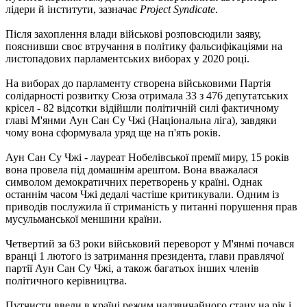
лідери й інститути, зазначає
Project Syndicate
.
Після захоплення влади військові розповсюдили заяву,
пояснивши своє втручання в політику фальсифікаціями на
листопадових парламентських виборах у 2020 році.
На виборах до парламенту створена військовими Партія
солідарності розвитку Сюза отримала 33 з 476 депутатських
крісел - 82 відсотки відійшли політичній силі фактичному
главі М'янми Аун Сан Су Чжі (Національна ліга), завдяки
чому вона сформувала уряд ще на п'ять років.
Аун Сан Су Чжі - лауреат Нобелівської премії миру, 15 років
вона провела під домашнім арештом. Вона вважалася
символом демократичних перетворень у країні. Однак
останнім часом Чжі дедалі частіше критикували. Одним із
приводів послужила її стриманість у питанні порушення прав
мусульманської меншини країни.
Четвертий за 63 роки військовий переворот у М'янмі почався
вранці 1 лютого із затримання президента, глави правлячої
партії Аун Сан Су Чжі, а також багатьох інших членів
політичного керівництва.
Путчисти ввели в країні режим надзвичайного стану на рік і