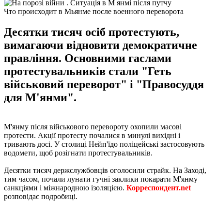
Что происходит в Мьянме после военного переворота
Десятки тисяч осіб протестують,
вимагаючи відновити демократичне
правління. Основними гаслами
протестувальників стали "Геть
військовий переворот" і "Правосуддя
для М'янми".
М'янму після військового перевороту охопили масові
протести. Акції протесту почалися в минулі вихідні і
тривають досі. У столиці Нейп'їдо поліцейські застосовують
водомети, щоб розігнати протестувальників.
Десятки тисяч держслужбовців оголосили страйк. На Заході,
тим часом, почали лунати гучні заклики покарати М'янму
санкціями і міжнародною ізоляцією.
Корреспондент.net
розповідає подробиці.