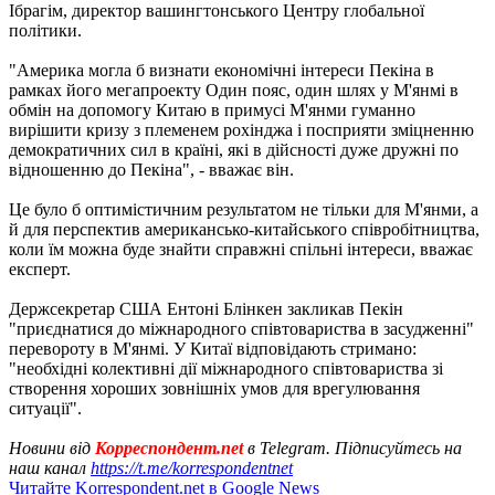
Ібрагім, директор вашингтонського Центру глобальної
політики.
"Америка могла б визнати економічні інтереси Пекіна в
рамках його мегапроекту Один пояс, один шлях у М'янмі в
обмін на допомогу Китаю в примусі М'янми гуманно
вирішити кризу з племенем рохінджа і посприяти зміцненню
демократичних сил в країні, які в дійсності дуже дружні по
відношенню до Пекіна", - вважає він.
Це було б оптимістичним результатом не тільки для М'янми, а
й для перспектив американсько-китайського співробітництва,
коли їм можна буде знайти справжні спільні інтереси, вважає
експерт.
Держсекретар США Ентоні Блінкен закликав Пекін
"приєднатися до міжнародного співтовариства в засудженні"
перевороту в М'янмі. У Китаї відповідають стримано:
"необхідні колективні дії міжнародного співтовариства зі
створення хороших зовнішніх умов для врегулювання
ситуації".
Новини від
Корреспондент.net
в Telegram. Підписуйтесь на
наш канал
https://t.me/korrespondentnet
Читайте Korrespondent.net в Google News