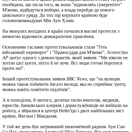
пообіцяли, що після того, як вони "відновлять суверенітет"
М'янми, відбудуться вибори, а влада перейде до нового
цивільного уряду. До тих пір керувати країною буде
головнокомандувач Мін Аун Хлаін.
На минулих вихідних в країні почалися масові протести з
вимогою відновити демократичне правління.
Основними гаслами протестувальників стали "Геть
військовий переворот" і "Правосуддя для М'янми". Агентство
AP
цитує одного з демонстрантів, який заявив: "Ми ніколи не
хотіли цієї хунти, ніхто її не хоче. Всі люди готові боротися
проти неї".
Інший протестувальник заявив
ВВС News
, що "на вулицях
можна також побачити багато молоді, яка не сприймає хунту,
можна навіть помітити підлітків".
А в понеділок, 8 лютого, десятки тисяч вчителів, медиків,
юристів, банківських клерків і держслужбовців не вийшли на
роботу, а зібралися в центрі Нейп'їдо і двох найбільших міст
країни, Янгона і Мандалая.
У той же день був затриманий економічний радник Аун Сан
Су Чжі, громадянин Австралії Шон Тернелл. Він став першим