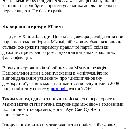
Як зазначає кореспондент
ВВС News
з місця подій, поліція
явно не знає, як бути з протестувальниками, які чисельно
перевершують її у багато разів.
Як вирішити кризу в М'янмі
На думку Ханса-Берндта Целльнера, автора дослідження про
парламентські вибори в М'янмі, військовим було важливо не
стільки оскаржити перемогу правлячої партії, скільки
домогтися ретельного розслідування випадків можливих
фальсифікацій.
В очах представників збройних сил М'янми, реакція
Національної ліги на звинувачення в маніпуляціях не
відповідала їхнім уявленням про "дисципліновану
демократію", як військові називають створену ними в 2008
році політичну систему,
розповів
вчений
DW
.
Таким чином, однією з причин військового перевороту в
М'янмі могла стати погана комунікація між двома головними
політичними таборами країни - Аун Сан Су Чжі і
військовими.
Ігнорування критики могло зачепити гордість військових,