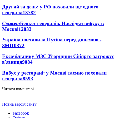
Другий за день: у РФ поховали ще одного
генерала
13782
Сюжет
Бенкет генералів. Наслідки вибуху в
Москві
12833
Україна поставила Путіна перед дилемою -
ЗМІ
10372
Ексочільнику МЗС Угорщини Сійярто загрожує
в'язниця
9084
Вибух у ресторані: у Москві таємно поховали
генерала
8593
Читати коментарі
Повна версія сайту
Facebook
Twitter