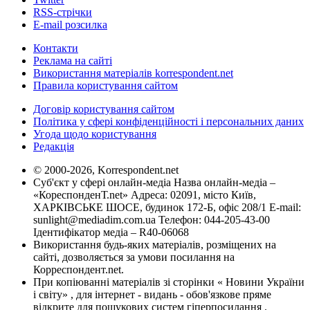
RSS-стрічки
E-mail розсилка
Контакти
Реклама на сайті
Використання матеріалів korrespondent.net
Правила користування сайтом
Договір користування сайтом
Політика у сфері конфіденційності і персональних даних
Угода щодо користування
Редакція
© 2000-2026, Korrespondent.net
Суб'єкт у сфері онлайн-медіа Назва онлайн-медіа –
«КореспонденТ.net» Адреса: 02091, місто Київ,
ХАРКІВСЬКЕ ШОСЕ, будинок 172-Б, офіс 208/1 E-mail:
sunlight@mediadim.com.ua
Телефон: 044-205-43-00
Ідентифікатор медіа – R40-06068
Використання будь-яких матеріалів, розміщених на
сайті, дозволяється за умови посилання на
Корреспондент.net.
При копіюванні матеріалів зі сторінки « Новини України
і світу» , для інтернет - видань - обов'язкове пряме
відкрите для пошукових систем гіперпосилання .