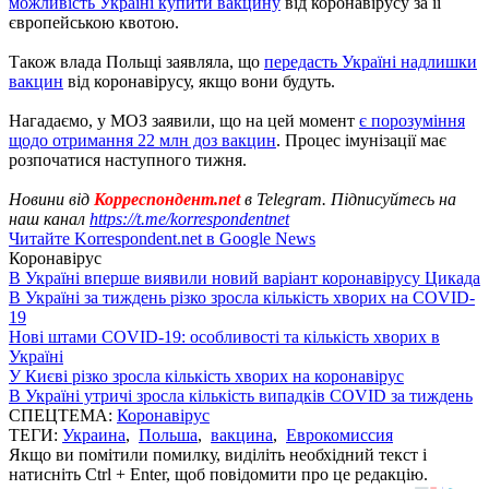
можливість Україні купити вакцину
від коронавірусу за її
європейською квотою.
Також влада Польщі заявляла, що
передасть Україні надлишки
вакцин
від коронавірусу, якщо вони будуть.
Нагадаємо, у МОЗ заявили, що на цей момент
є порозуміння
щодо отримання 22 млн доз вакцин
. Процес імунізації має
розпочатися наступного тижня.
Новини від
Корреспондент.net
в Telegram. Підписуйтесь на
наш канал
https://t.me/korrespondentnet
Читайте Korrespondent.net в Google News
Коронавірус
В Україні вперше виявили новий варіант коронавірусу Цикада
В Україні за тиждень різко зросла кількість хворих на COVID-
19
Нові штами COVID-19: особливості та кількість хворих в
Україні
У Києві різко зросла кількість хворих на коронавірус
В Україні утричі зросла кількість випадків COVID за тиждень
СПЕЦТЕМА:
Коронавірус
ТЕГИ:
Украина
,
Польша
,
вакцина
,
Еврокомиссия
Якщо ви помітили помилку, виділіть необхідний текст і
натисніть Ctrl + Enter, щоб повідомити про це редакцію.