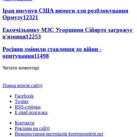
Іран висунув США вимоги для розблокування
Ормузу
12321
Ексочільнику МЗС Угорщини Сійярто загрожує
в'язниця
12253
Росіяни змінили ставлення до війни -
опитування
11498
Читати коментарі
Повна версія сайту
Facebook
Twitter
RSS-стрічки
E-mail розсилка
Контакти
Реклама на сайті
Використання матеріалів korrespondent.net