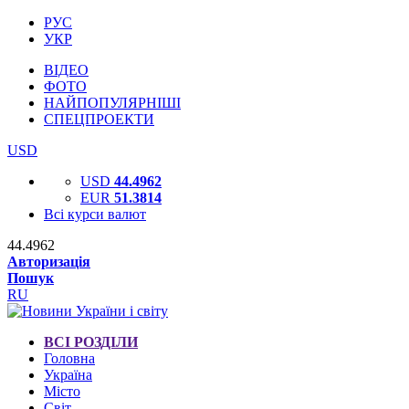
РУС
УКР
ВІДЕО
ФОТО
НАЙПОПУЛЯРНІШІ
СПЕЦПРОЕКТИ
USD
USD
44.4962
EUR
51.3814
Всі курси валют
44.4962
Авторизація
Пошук
RU
ВСІ РОЗДІЛИ
Головна
Україна
Місто
Світ