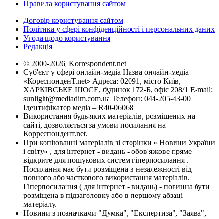
Правила користування сайтом
Договір користування сайтом
Політика у сфері конфіденційності і персональних даних
Угода щодо користування
Редакція
© 2000-2026, Korrespondent.net
Суб'єкт у сфері онлайн-медіа Назва онлайн-медіа –
«КореспонденТ.net» Адреса: 02091, місто Київ,
ХАРКІВСЬКЕ ШОСЕ, будинок 172-Б, офіс 208/1 E-mail:
sunlight@mediadim.com.ua
Телефон: 044-205-43-00
Ідентифікатор медіа – R40-06068
Використання будь-яких матеріалів, розміщених на
сайті, дозволяється за умови посилання на
Корреспондент.net.
При копіюванні матеріалів зі сторінки « Новини України
і світу» , для інтернет - видань - обов'язкове пряме
відкрите для пошукових систем гіперпосилання .
Посилання має бути розміщена в незалежності від
повного або часткового використання матеріалів.
Гіперпосилання ( для інтернет - видань) - повинна бути
розміщена в підзаголовку або в першому абзаці
матеріалу.
Новини з позначками "Думка", "Експертиза", "Заява",