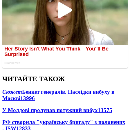
ЧИТАЙТЕ ТАКОЖ
Сюжет
Бенкет генералів. Наслідки вибуху в
Москві
13996
У Молдові пролунав потужний вибух
13575
РФ створила "українську бригаду" з полонених
- ISW
12833