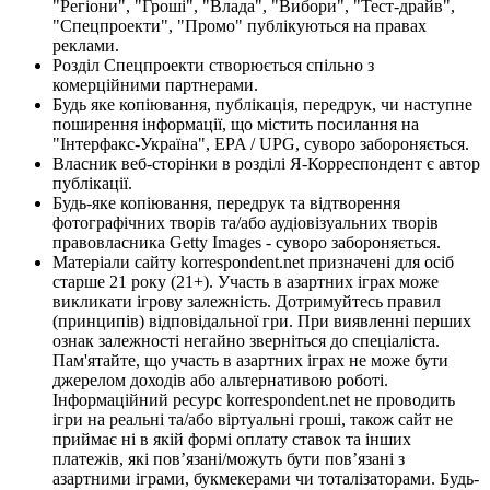
"Регіони", "Гроші", "Влада", "Вибори", "Тест-драйв",
"Спецпроекти", "Промо" публікуються на правах
реклами.
Розділ Спецпроекти створюється спільно з
комерційними партнерами.
Будь яке копіювання, публікація, передрук, чи наступне
поширення інформації, що містить посилання на
"Інтерфакс-Україна", EPA / UPG, суворо забороняється.
Власник веб-сторінки в розділі Я-Корреспондент є автор
публікації.
Будь-яке копіювання, передрук та відтворення
фотографічних творів та/або аудіовізуальних творів
правовласника Getty Images - суворо забороняється.
Матеріали сайту korrespondent.net призначені для осіб
старше 21 року (21+). Участь в азартних іграх може
викликати ігрову залежність. Дотримуйтесь правил
(принципів) відповідальної гри. При виявленні перших
ознак залежності негайно зверніться до спеціаліста.
Пам'ятайте, що участь в азартних іграх не може бути
джерелом доходів або альтернативою роботі.
Інформаційний ресурс korrespondent.net не проводить
ігри на реальні та/або віртуальні гроші, також сайт не
приймає ні в якій формі оплату ставок та інших
платежів, які пов’язані/можуть бути пов’язані з
азартними іграми, букмекерами чи тоталізаторами. Будь-