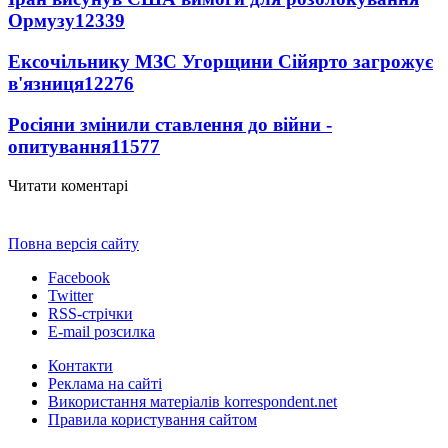
Ормузу
12339
Ексочільнику МЗС Угорщини Сійярто загрожує
в'язниця
12276
Росіяни змінили ставлення до війни -
опитування
11577
Читати коментарі
Повна версія сайту
Facebook
Twitter
RSS-стрічки
E-mail розсилка
Контакти
Реклама на сайті
Використання матеріалів korrespondent.net
Правила користування сайтом