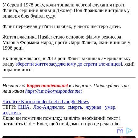
У березні 1978 року, коли тривали чергові слухання проти
Флінта, серійний вбивця Джозеф Пол Франклін вистрілив у
видавця біля будівлі суду.
Флінт перебував у п'яти шлюбах, у нього шестеро дітей.
Життя власника Hustler стало основою фільму режисера
Мілоша Формана Народ проти Ларрі Флінта, який вийшов у
1996 році.
Як повідомлялося, в 2013 році Флінт закликав американську
владу
зберегти життя засудженому до страти злочинцеві
, який
поранив його.
Новини від
Корреспондент.net
в Telegram. Підписуйтесь на
наш канал
https://t.me/korrespondentnet
Читайте Korrespondent.net в Google News
ТЕГИ:
США
,
Лос-Анджелес
,
смерть
,
журнал
,
умер
,
издатель
Якщо ви помітили помилку, виділіть необхідний текст і
натисніть Ctrl + Enter, щоб повідомити про це редакцію.