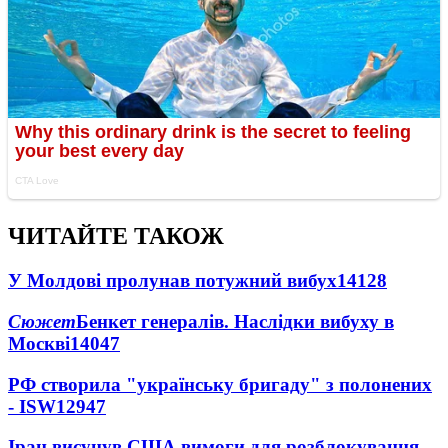
ЧИТАЙТЕ ТАКОЖ
У Молдові пролунав потужний вибух
14128
Сюжет
Бенкет генералів. Наслідки вибуху в
Москві
14047
РФ створила "українську бригаду" з полонених
- ISW
12947
Іран висунув США вимоги для розблокування