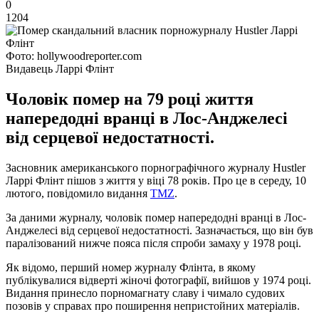
0
1204
Фото: hollywoodreporter.com
Видавець Ларрі Флінт
Чоловік помер на 79 році життя
напередодні вранці в Лос-Анджелесі
від серцевої недостатності.
Засновник американського порнографічного журналу Hustler
Ларрі Флінт пішов з життя у віці 78 років. Про це в середу, 10
лютого, повідомило видання
ТMZ
.
За даними журналу, чоловік помер напередодні вранці в Лос-
Анджелесі від серцевої недостатності. Зазначається, що він був
паралізований нижче пояса після спроби замаху у 1978 році.
Як відомо, перший номер журналу Флінта, в якому
публікувалися відверті жіночі фотографії, вийшов у 1974 році.
Видання принесло порномагнату славу і чимало судових
позовів у справах про поширення непристойних матеріалів.