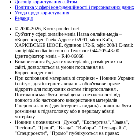
Договір користування сайтом
Політика у сфері конфіденційності і персональних даних
Угода щодо користування
Редакція
© 2000-2026, Korrespondent.net
Суб'єкт у сфері онлайн-медіа Назва онлайн-медіа –
«КореспонденТ.net» Адреса: 02091, місто Київ,
ХАРКІВСЬКЕ ШОСЕ, будинок 172-Б, офіс 208/1 E-mail:
sunlight@mediadim.com.ua
Телефон: 044-205-43-00
Ідентифікатор медіа – R40-06068
Використання будь-яких матеріалів, розміщених на
сайті, дозволяється за умови посилання на
Корреспондент.net.
При копіюванні матеріалів зі сторінки « Новини України
і світу» , для інтернет - видань - обов'язкове пряме
відкрите для пошукових систем гіперпосилання .
Посилання має бути розміщена в незалежності від
повного або часткового використання матеріалів.
Гіперпосилання ( для інтернет - видань) - повинна бути
розміщена в підзаголовку або в першому абзаці
матеріалу.
Новини з позначками "Думка", "Експертиза", "Заява",
"Регіони", "Гроші", "Влада", "Вибори", "Тест-драйв",
"Спецпроекти", "Промо" публікуються на правах