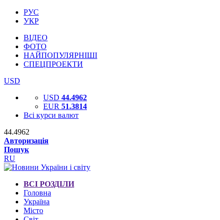
РУС
УКР
ВІДЕО
ФОТО
НАЙПОПУЛЯРНІШІ
СПЕЦПРОЕКТИ
USD
USD
44.4962
EUR
51.3814
Всі курси валют
44.4962
Авторизація
Пошук
RU
ВСІ РОЗДІЛИ
Головна
Україна
Місто
Світ