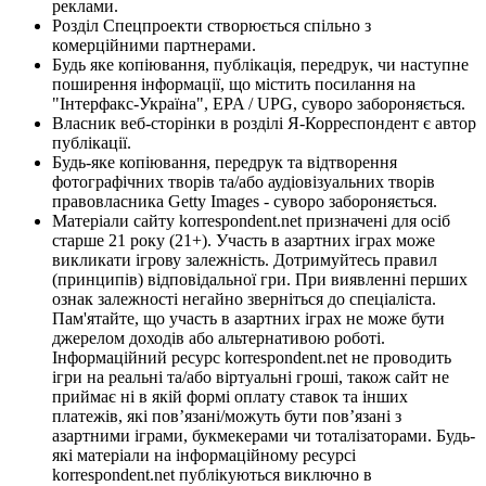
реклами.
Розділ Спецпроекти створюється спільно з
комерційними партнерами.
Будь яке копіювання, публікація, передрук, чи наступне
поширення інформації, що містить посилання на
"Інтерфакс-Україна", EPA / UPG, суворо забороняється.
Власник веб-сторінки в розділі Я-Корреспондент є автор
публікації.
Будь-яке копіювання, передрук та відтворення
фотографічних творів та/або аудіовізуальних творів
правовласника Getty Images - суворо забороняється.
Матеріали сайту korrespondent.net призначені для осіб
старше 21 року (21+). Участь в азартних іграх може
викликати ігрову залежність. Дотримуйтесь правил
(принципів) відповідальної гри. При виявленні перших
ознак залежності негайно зверніться до спеціаліста.
Пам'ятайте, що участь в азартних іграх не може бути
джерелом доходів або альтернативою роботі.
Інформаційний ресурс korrespondent.net не проводить
ігри на реальні та/або віртуальні гроші, також сайт не
приймає ні в якій формі оплату ставок та інших
платежів, які пов’язані/можуть бути пов’язані з
азартними іграми, букмекерами чи тоталізаторами. Будь-
які матеріали на інформаційному ресурсі
korrespondent.net публікуються виключно в