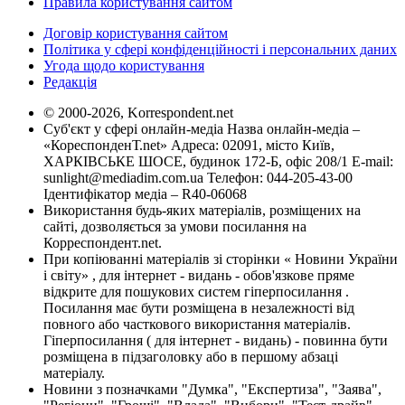
Правила користування сайтом
Договір користування сайтом
Політика у сфері конфіденційності і персональних даних
Угода щодо користування
Редакція
© 2000-2026, Korrespondent.net
Суб'єкт у сфері онлайн-медіа Назва онлайн-медіа –
«КореспонденТ.net» Адреса: 02091, місто Київ,
ХАРКІВСЬКЕ ШОСЕ, будинок 172-Б, офіс 208/1 E-mail:
sunlight@mediadim.com.ua
Телефон: 044-205-43-00
Ідентифікатор медіа – R40-06068
Використання будь-яких матеріалів, розміщених на
сайті, дозволяється за умови посилання на
Корреспондент.net.
При копіюванні матеріалів зі сторінки « Новини України
і світу» , для інтернет - видань - обов'язкове пряме
відкрите для пошукових систем гіперпосилання .
Посилання має бути розміщена в незалежності від
повного або часткового використання матеріалів.
Гіперпосилання ( для інтернет - видань) - повинна бути
розміщена в підзаголовку або в першому абзаці
матеріалу.
Новини з позначками "Думка", "Експертиза", "Заява",