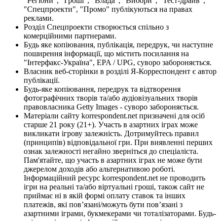
"Регіони", "Гроші", "Влада", "Вибори", "Тест-драйв",
"Спецпроекти", "Промо" публікуються на правах
реклами.
Розділ Спецпроекти створюється спільно з
комерційними партнерами.
Будь яке копіювання, публікація, передрук, чи наступне
поширення інформації, що містить посилання на
"Інтерфакс-Україна", EPA / UPG, суворо забороняється.
Власник веб-сторінки в розділі Я-Корреспондент є автор
публікації.
Будь-яке копіювання, передрук та відтворення
фотографічних творів та/або аудіовізуальних творів
правовласника Getty Images - суворо забороняється.
Матеріали сайту korrespondent.net призначені для осіб
старше 21 року (21+). Участь в азартних іграх може
викликати ігрову залежність. Дотримуйтесь правил
(принципів) відповідальної гри. При виявленні перших
ознак залежності негайно зверніться до спеціаліста.
Пам'ятайте, що участь в азартних іграх не може бути
джерелом доходів або альтернативою роботі.
Інформаційний ресурс korrespondent.net не проводить
ігри на реальні та/або віртуальні гроші, також сайт не
приймає ні в якій формі оплату ставок та інших
платежів, які пов’язані/можуть бути пов’язані з
азартними іграми, букмекерами чи тоталізаторами. Будь-