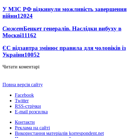
У МЗС РФ відкинули можливість завершення
війни
12024
Сюжет
Бенкет генералів. Наслідки вибуху в
Москві
11162
ЄС відзавтра змінює правила для чоловіків із
України
10052
Читати коментарі
Повна версія сайту
Facebook
Twitter
RSS-стрічки
E-mail розсилка
Контакти
Реклама на сайті
Використання матеріалів korrespondent.net