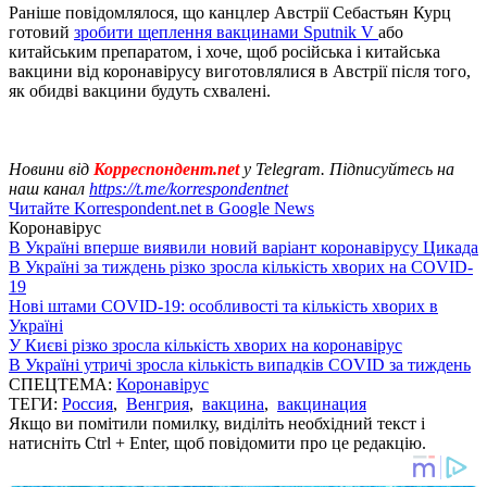
Раніше повідомлялося, що канцлер Австрії Себастьян Курц
готовий
зробити щеплення вакцинами Sputnik V
або
китайським препаратом, і хоче, щоб російська і китайська
вакцини від коронавірусу виготовлялися в Австрії після того,
як обидві вакцини будуть схвалені.
Новини від
Корреспондент.net
у Telegram. Підписуйтесь на
наш канал
https://t.me/korrespondentnet
Читайте Korrespondent.net в Google News
Коронавірус
В Україні вперше виявили новий варіант коронавірусу Цикада
В Україні за тиждень різко зросла кількість хворих на COVID-
19
Нові штами COVID-19: особливості та кількість хворих в
Україні
У Києві різко зросла кількість хворих на коронавірус
В Україні утричі зросла кількість випадків COVID за тиждень
СПЕЦТЕМА:
Коронавірус
ТЕГИ:
Россия
,
Венгрия
,
вакцина
,
вакцинация
Якщо ви помітили помилку, виділіть необхідний текст і
натисніть Ctrl + Enter, щоб повідомити про це редакцію.