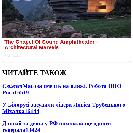
ЧИТАЙТЕ ТАКОЖ
Сюжет
Масова смерть на пляжі. Робота ППО
Росії
16519
У Білорусі засудили лідера Ляпіса Трубецького
Міхалка
16144
Другий за день: у РФ поховали ще одного
генерала
13424