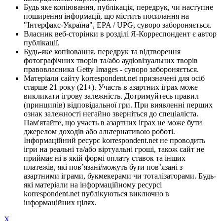
Будь яке копіювання, публікація, передрук, чи наступне
поширення інформації, що містить посилання на
"Інтерфакс-Україна", EPA / UPG, суворо забороняється.
Власник веб-сторінки в розділі Я-Корреспондент є автор
публікації.
Будь-яке копіювання, передрук та відтворення
фотографічних творів та/або аудіовізуальних творів
правовласника Getty Images - суворо забороняється.
Матеріали сайту korrespondent.net призначені для осіб
старше 21 року (21+). Участь в азартних іграх може
викликати ігрову залежність. Дотримуйтесь правил
(принципів) відповідальної гри. При виявленні перших
ознак залежності негайно зверніться до спеціаліста.
Пам'ятайте, що участь в азартних іграх не може бути
джерелом доходів або альтернативою роботі.
Інформаційний ресурс korrespondent.net не проводить
ігри на реальні та/або віртуальні гроші, також сайт не
приймає ні в якій формі оплату ставок та інших
платежів, які пов’язані/можуть бути пов’язані з
азартними іграми, букмекерами чи тоталізаторами. Будь-
які матеріали на інформаційному ресурсі
korrespondent.net публікуються виключно в
інформаційних цілях.
X