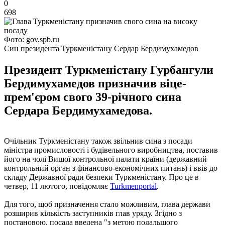
0
698
Фото: gov.spb.ru
Син президента Туркменістану Сердар Бердимухамедов
Президент Туркменістану Гурбангули
Бердимухамедов призначив віце-
прем'єром свого 39-річного сина
Сердара Бердимухамедова.
Очільник Туркменістану також звільнив сина з посади
міністра промисловості і будівельного виробництва, поставив
його на чолі Вищої контрольної палати країни (державний
контрольний орган з фінансово-економічних питань) і ввів до
складу Державної ради безпеки Туркменістану. Про це в
четвер, 11 лютого, повідомляє
Turkmenportal
.
Для того, щоб призначення стало можливим, глава держави
розширив кількість заступників глав уряду. Згідно з
постановою, посада введена "з метою подальшого