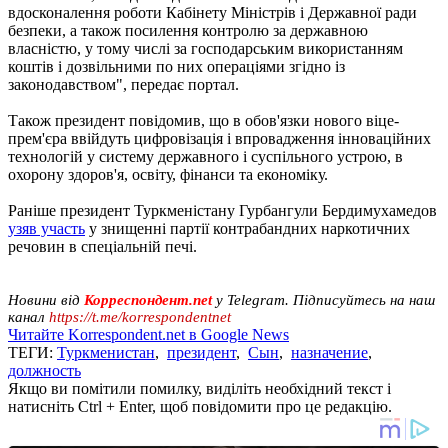
вдосконалення роботи Кабінету Міністрів і Державної ради
безпеки, а також посилення контролю за державною
власністю, у тому числі за господарським використанням
коштів і дозвільними по них операціями згідно із
законодавством", передає портал.
Також президент повідомив, що в обов'язки нового віце-
прем'єра ввійдуть цифровізація і впровадження інноваційних
технологій у систему державного і суспільного устрою, в
охорону здоров'я, освіту, фінанси та економіку.
Раніше президент Туркменістану Гурбангули Бердимухамедов
узяв участь
у знищенні партії контрабандних наркотичних
речовин в спеціальній печі.
Новини від
Корреспондент.net
у Telegram. Підписуйтесь на наш
канал
https://t.me/korrespondentnet
Читайте Korrespondent.net в Google News
ТЕГИ:
Туркменистан
,
президент
,
Сын
,
назначение
,
должность
Якщо ви помітили помилку, виділіть необхідний текст і
натисніть Ctrl + Enter, щоб повідомити про це редакцію.