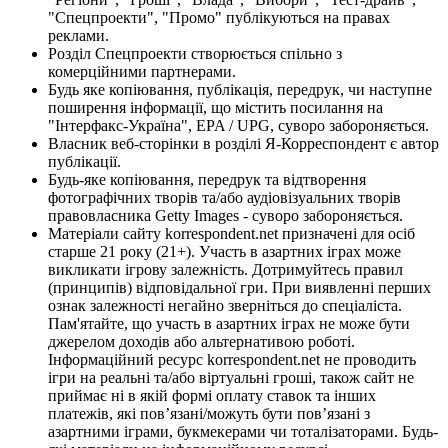
"Спецпроекти", "Промо" публікуються на правах
реклами.
Розділ Спецпроекти створюється спільно з
комерційними партнерами.
Будь яке копіювання, публікація, передрук, чи наступне
поширення інформації, що містить посилання на
"Інтерфакс-Україна", EPA / UPG, суворо забороняється.
Власник веб-сторінки в розділі Я-Корреспондент є автор
публікації.
Будь-яке копіювання, передрук та відтворення
фотографічних творів та/або аудіовізуальних творів
правовласника Getty Images - суворо забороняється.
Матеріали сайту korrespondent.net призначені для осіб
старше 21 року (21+). Участь в азартних іграх може
викликати ігрову залежність. Дотримуйтесь правил
(принципів) відповідальної гри. При виявленні перших
ознак залежності негайно зверніться до спеціаліста.
Пам'ятайте, що участь в азартних іграх не може бути
джерелом доходів або альтернативою роботі.
Інформаційний ресурс korrespondent.net не проводить
ігри на реальні та/або віртуальні гроші, також сайт не
приймає ні в якій формі оплату ставок та інших
платежів, які пов’язані/можуть бути пов’язані з
азартними іграми, букмекерами чи тоталізаторами. Будь-