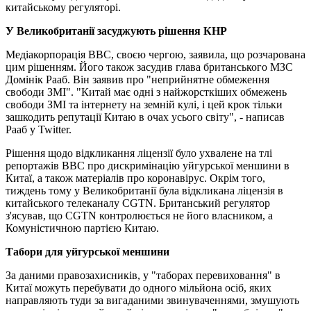
китайському регуляторі.
У Великобританії засуджують рішення КНР
Медіакорпорація BBC, своєю чергою, заявила, що розчарована
цим рішенням. Його також засудив глава британського МЗС
Домінік Рааб. Він заявив про "неприйнятне обмеження
свободи ЗМІ". "Китай має одні з найжорсткіших обмежень
свободи ЗМІ та інтернету на земній кулі, і цей крок тільки
зашкодить репутації Китаю в очах усього світу", - написав
Рааб у Twitter.
Рішення щодо відкликання ліцензії було ухвалене на тлі
репортажів BBC про дискримінацію уйгурської меншини в
Китаї, а також матеріалів про коронавірус. Окрім того,
тиждень тому у Великобританії була відкликана ліцензія в
китайського телеканалу CGTN. Британський регулятор
з'ясував, що CGTN контролюється не його власником, а
Комуністичною партією Китаю.
Табори для уйгурської меншини
За даними правозахисників, у "таборах перевиховання" в
Китаї можуть перебувати до одного мільйона осіб, яких
направляють туди за вигаданими звинуваченнями, змушують