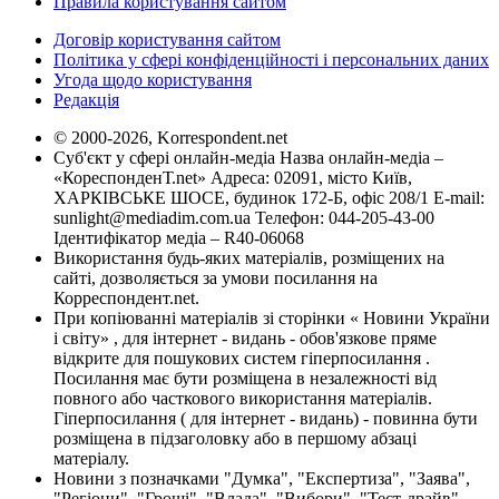
Правила користування сайтом
Договір користування сайтом
Політика у сфері конфіденційності і персональних даних
Угода щодо користування
Редакція
© 2000-2026, Korrespondent.net
Суб'єкт у сфері онлайн-медіа Назва онлайн-медіа –
«КореспонденТ.net» Адреса: 02091, місто Київ,
ХАРКІВСЬКЕ ШОСЕ, будинок 172-Б, офіс 208/1 E-mail:
sunlight@mediadim.com.ua
Телефон: 044-205-43-00
Ідентифікатор медіа – R40-06068
Використання будь-яких матеріалів, розміщених на
сайті, дозволяється за умови посилання на
Корреспондент.net.
При копіюванні матеріалів зі сторінки « Новини України
і світу» , для інтернет - видань - обов'язкове пряме
відкрите для пошукових систем гіперпосилання .
Посилання має бути розміщена в незалежності від
повного або часткового використання матеріалів.
Гіперпосилання ( для інтернет - видань) - повинна бути
розміщена в підзаголовку або в першому абзаці
матеріалу.
Новини з позначками "Думка", "Експертиза", "Заява",
"Регіони", "Гроші", "Влада", "Вибори", "Тест-драйв",