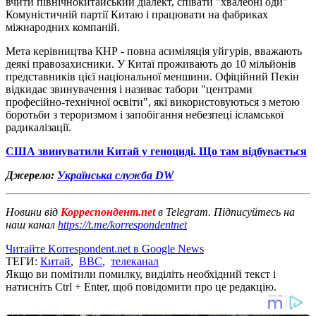
вчити північнокитайський діалект, співати "хвалебні оди"
Комуністичній партії Китаю і працювати на фабриках
міжнародних компаній.
Мета керівництва КНР - повна асиміляція уйгурів, вважають
деякі правозахисники. У Китаї проживають до 10 мільйонів
представників цієї національної меншини. Офіційний Пекін
відкидає звинувачення і називає табори "центрами
професійно-технічної освіти", які використовуються з метою
боротьби з тероризмом і запобігання небезпеці ісламської
радикалізації.
США звинуватили Китай у геноциді. Що там відбувається
Джерело:
Українська служба DW
Новини від
Корреспондент.net
в Telegram. Підписуйтесь на
наш канал
https://t.me/korrespondentnet
Читайте Korrespondent.net в Google News
ТЕГИ:
Китай
,
ВВС
,
телеканал
Якщо ви помітили помилку, виділіть необхідний текст і
натисніть Ctrl + Enter, щоб повідомити про це редакцію.