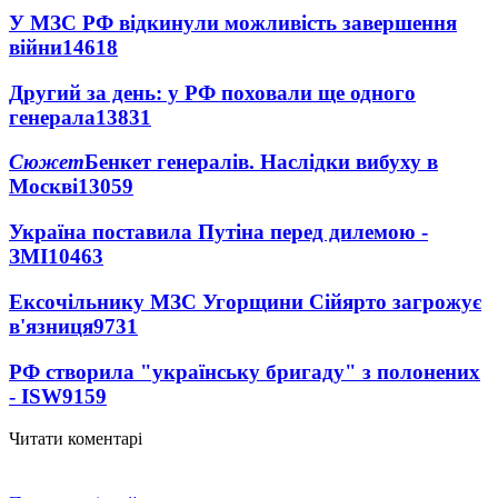
У МЗС РФ відкинули можливість завершення
війни
14618
Другий за день: у РФ поховали ще одного
генерала
13831
Сюжет
Бенкет генералів. Наслідки вибуху в
Москві
13059
Україна поставила Путіна перед дилемою -
ЗМІ
10463
Ексочільнику МЗС Угорщини Сійярто загрожує
в'язниця
9731
РФ створила "українську бригаду" з полонених
- ISW
9159
Читати коментарі