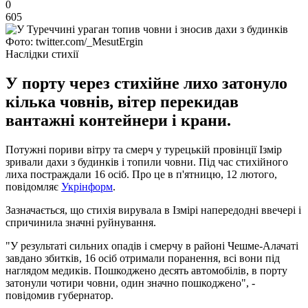
0
605
Фото: twitter.com/_MesutErgin
Наслідки стихії
У порту через стихійне лихо затонуло
кілька човнів, вітер перекидав
вантажні контейнери і крани.
Потужні пориви вітру та смерч у турецькій провінції Ізмір
зривали дахи з будинків і топили човни. Під час стихійного
лиха постраждали 16 осіб. Про це в п'ятницю, 12 лютого,
повідомляє
Укрінформ
.
Зазначається, що стихія вирувала в Ізмірі напередодні ввечері і
спричинила значні руйнування.
"У результаті сильних опадів і смерчу в районі Чешме-Алачаті
завдано збитків, 16 осіб отримали поранення, всі вони під
наглядом медиків. Пошкоджено десять автомобілів, в порту
затонули чотири човни, один значно пошкоджено", -
повідомив губернатор.