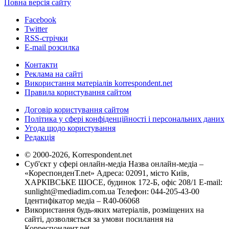
Повна версія сайту
Facebook
Twitter
RSS-стрічки
E-mail розсилка
Контакти
Реклама на сайті
Використання матеріалів korrespondent.net
Правила користування сайтом
Договір користування сайтом
Політика у сфері конфіденційності і персональних даних
Угода щодо користування
Редакція
© 2000-2026, Korrespondent.net
Суб'єкт у сфері онлайн-медіа Назва онлайн-медіа –
«КореспонденТ.net» Адреса: 02091, місто Київ,
ХАРКІВСЬКЕ ШОСЕ, будинок 172-Б, офіс 208/1 E-mail:
sunlight@mediadim.com.ua
Телефон: 044-205-43-00
Ідентифікатор медіа – R40-06068
Використання будь-яких матеріалів, розміщених на
сайті, дозволяється за умови посилання на
Корреспондент.net.