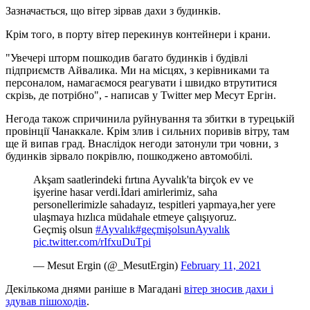
Зазначається, що вітер зірвав дахи з будинків.
Крім того, в порту вітер перекинув контейнери і крани.
"Увечері шторм пошкодив багато будинків і будівлі
підприємств Айвалика. Ми на місцях, з керівниками та
персоналом, намагаємося реагувати і швидко втрутитися
скрізь, де потрібно", - написав у Twitter мер Месут Ергін.
Негода також спричинила руйнування та збитки в турецькій
провінції Чанаккале. Крім злив і сильних поривів вітру, там
ще й випав град. Внаслідок негоди затонули три човни, з
будинків зірвало покрівлю, пошкоджено автомобілі.
Akşam saatlerindeki fırtına Ayvalık'ta birçok ev ve
işyerine hasar verdi.İdari amirlerimiz, saha
personellerimizle sahadayız, tespitleri yapmaya,her yere
ulaşmaya hızlıca müdahale etmeye çalışıyoruz.
Geçmiş olsun
#Ayvalık
#geçmişolsunAyvalık
pic.twitter.com/rIfxuDuTpi
— Mesut Ergin (@_MesutErgin)
February 11, 2021
Декількома днями раніше в Магадані
вітер зносив дахи і
здував пішоходів
.