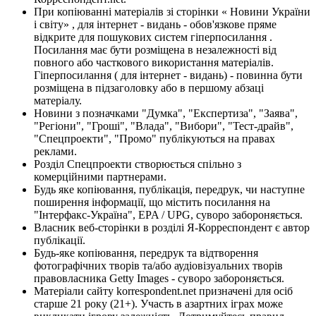
При копіюванні матеріалів зі сторінки « Новини України
і світу» , для інтернет - видань - обов'язкове пряме
відкрите для пошукових систем гіперпосилання .
Посилання має бути розміщена в незалежності від
повного або часткового використання матеріалів.
Гіперпосилання ( для інтернет - видань) - повинна бути
розміщена в підзаголовку або в першому абзаці
матеріалу.
Новини з позначками "Думка", "Експертиза", "Заява",
"Регіони", "Гроші", "Влада", "Вибори", "Тест-драйв",
"Спецпроекти", "Промо" публікуються на правах
реклами.
Розділ Спецпроекти створюється спільно з
комерційними партнерами.
Будь яке копіювання, публікація, передрук, чи наступне
поширення інформації, що містить посилання на
"Інтерфакс-Україна", EPA / UPG, суворо забороняється.
Власник веб-сторінки в розділі Я-Корреспондент є автор
публікації.
Будь-яке копіювання, передрук та відтворення
фотографічних творів та/або аудіовізуальних творів
правовласника Getty Images - суворо забороняється.
Матеріали сайту korrespondent.net призначені для осіб
старше 21 року (21+). Участь в азартних іграх може