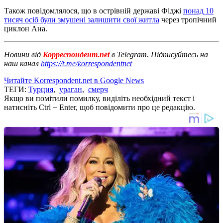
Також повідомлялося, що в острівній державі Фіджі
понад 10
тисяч осіб були змушені залишити свої житла
через тропічний
циклон Ана.
Новини від
Корреспондент.net
в Telegram. Підписуйтесь на
наш канал
https://t.me/korrespondentnet
Читайте Korrespondent.net в Google News
ТЕГИ:
Турция
,
ураган
,
смерч
Якщо ви помітили помилку, виділіть необхідний текст і
натисніть Ctrl + Enter, щоб повідомити про це редакцію.