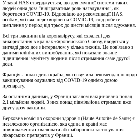
У заяві HAS стверджується, що для імунної системи таких
людей одна доза "відіграватиме роль нагадування", як
боротися з COVID-19. Відповідно до рекомендації HAS,
особам, які вже перехворіли на COVID-19, слід робити
щеплення у період від трьох до шести місяців після одужання.
Всі три вакцини від коронавірусу, які схвалені для
використання в країнах Європейського Союзу, вводяться у
вигляді двох доз з інтервалом у кілька тижнів. Це пов'язано з
даними клінічних випробуваннь, які показали значне
підвищення імунітету людини після отримання саме другої
дози.
Франція - поки єдина країна, яка озвучила рекомендацію щодо
вакцинування одужалих від COVID-19 однією дозою
препарату.
За останніми даними, у Франції загалом вакциновано понад
2,1 мільйона людей. З них понад півмільйона отримали вже
другу дозу вакцини.
Верховна комісія з охорони здоров'я (Haute Autorite de Sante) є
незалежною організацією, яка єдина в країні має
повноваження схвалювати або забороняти застосування
лікарських препаратів у Франції.