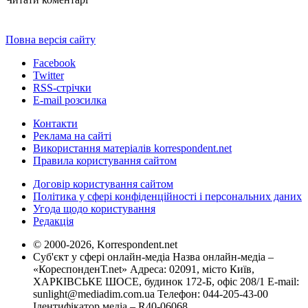
Повна версія сайту
Facebook
Twitter
RSS-стрічки
E-mail розсилка
Контакти
Реклама на сайті
Використання матеріалів korrespondent.net
Правила користування сайтом
Договір користування сайтом
Політика у сфері конфіденційності і персональних даних
Угода щодо користування
Редакція
© 2000-2026, Korrespondent.net
Суб'єкт у сфері онлайн-медіа Назва онлайн-медіа –
«КореспонденТ.net» Адреса: 02091, місто Київ,
ХАРКІВСЬКЕ ШОСЕ, будинок 172-Б, офіс 208/1 E-mail:
sunlight@mediadim.com.ua
Телефон: 044-205-43-00
Ідентифікатор медіа – R40-06068