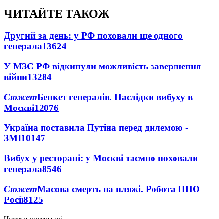
ЧИТАЙТЕ ТАКОЖ
Другий за день: у РФ поховали ще одного
генерала
13624
У МЗС РФ відкинули можливість завершення
війни
13284
Сюжет
Бенкет генералів. Наслідки вибуху в
Москві
12076
Україна поставила Путіна перед дилемою -
ЗМІ
10147
Вибух у ресторані: у Москві таємно поховали
генерала
8546
Сюжет
Масова смерть на пляжі. Робота ППО
Росії
8125
Читати коментарі