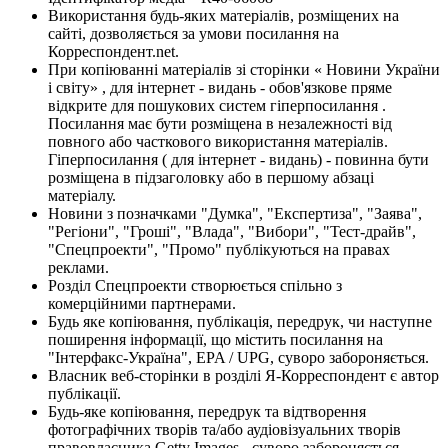
Використання будь-яких матеріалів, розміщених на
сайті, дозволяється за умови посилання на
Корреспондент.net.
При копіюванні матеріалів зі сторінки « Новини України
і світу» , для інтернет - видань - обов'язкове пряме
відкрите для пошукових систем гіперпосилання .
Посилання має бути розміщена в незалежності від
повного або часткового використання матеріалів.
Гіперпосилання ( для інтернет - видань) - повинна бути
розміщена в підзаголовку або в першому абзаці
матеріалу.
Новини з позначками "Думка", "Експертиза", "Заява",
"Регіони", "Гроші", "Влада", "Вибори", "Тест-драйв",
"Спецпроекти", "Промо" публікуються на правах
реклами.
Розділ Спецпроекти створюється спільно з
комерційними партнерами.
Будь яке копіювання, публікація, передрук, чи наступне
поширення інформації, що містить посилання на
"Інтерфакс-Україна", EPA / UPG, суворо забороняється.
Власник веб-сторінки в розділі Я-Корреспондент є автор
публікації.
Будь-яке копіювання, передрук та відтворення
фотографічних творів та/або аудіовізуальних творів
правовласника Getty Images - суворо забороняється.