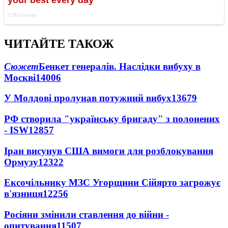
ЧИТАЙТЕ ТАКОЖ
Сюжет
Бенкет генералів. Наслідки вибуху в
Москві
14006
У Молдові пролунав потужний вибух
13679
РФ створила "українську бригаду" з полонених
- ISW
12857
Іран висунув США вимоги для розблокування
Ормузу
12322
Ексочільнику МЗС Угорщини Сійярто загрожує
в'язниця
12256
Росіяни змінили ставлення до війни -
опитування
11507