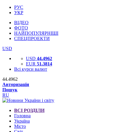
РУС
УКР
ВІДЕО
ФОТО
НАЙПОПУЛЯРНІШІ
СПЕЦПРОЕКТИ
USD
USD
44.4962
EUR
51.3814
Всі курси валют
44.4962
Авторизація
Пошук
RU
ВСІ РОЗДІЛИ
Головна
Україна
Місто
Світ