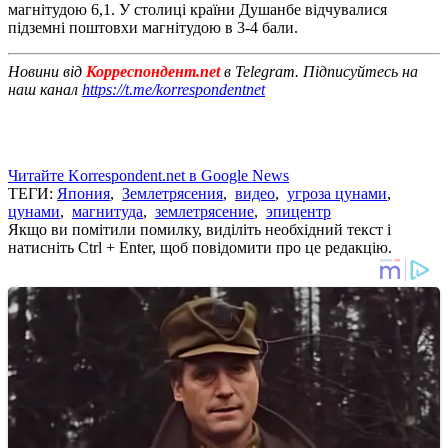
магнітудою 6,1. У столиці країни Душанбе відчувалися
підземні поштовхи магнітудою в 3-4 бали.
Новини від
Корреспондент.net
в Telegram. Підписуйтесь на
наш канал
https://t.me/korrespondentnet
Читайте Korrespondent.net в Google News
ТЕГИ:
Япония
,
Землетрясения
,
видео
,
угроза цунами
,
цунами
,
магнитуда
,
землетрясение
,
эпицентр
Якщо ви помітили помилку, виділіть необхідний текст і
натисніть Ctrl + Enter, щоб повідомити про це редакцію.