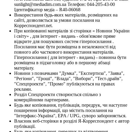
sunlight@mediadim.com.ua
Телефон: 044-205-43-00
Ідентифікатор медіа – R40-06068
Використання будь-яких матеріалів, розміщених на
сайті, дозволяється за умови посилання на
Корреспондент.net.
При копіюванні матеріалів зі сторінки « Новини України
і світу» , для інтернет - видань - обов'язкове пряме
відкрите для пошукових систем гіперпосилання .
Посилання має бути розміщена в незалежності від
повного або часткового використання матеріалів.
Гіперпосилання ( для інтернет - видань) - повинна бути
розміщена в підзаголовку або в першому абзаці
матеріалу.
Новини з позначками "Думка", "Експертиза", "Заява",
"Регіони", "Гроші", "Влада", "Вибори", "Тест-драйв",
"Спецпроекти", "Промо" публікуються на правах
реклами.
Розділ Спецпроекти створюється спільно з
комерційними партнерами.
Будь яке копіювання, публікація, передрук, чи наступне
поширення інформації, що містить посилання на
"Інтерфакс-Україна", EPA / UPG, суворо забороняється.
Власник веб-сторінки в розділі Я-Корреспондент є автор
публікації.
Будь-яке копіювання, передрук та відтворення