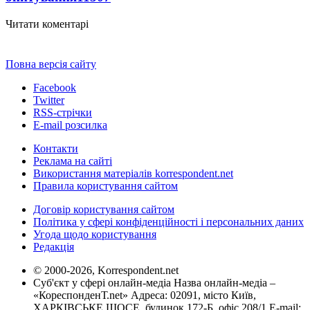
Читати коментарі
Повна версія сайту
Facebook
Twitter
RSS-стрічки
E-mail розсилка
Контакти
Реклама на сайті
Використання матеріалів korrespondent.net
Правила користування сайтом
Договір користування сайтом
Політика у сфері конфіденційності і персональних даних
Угода щодо користування
Редакція
© 2000-2026, Korrespondent.net
Суб'єкт у сфері онлайн-медіа Назва онлайн-медіа –
«КореспонденТ.net» Адреса: 02091, місто Київ,
ХАРКІВСЬКЕ ШОСЕ, будинок 172-Б, офіс 208/1 E-mail: