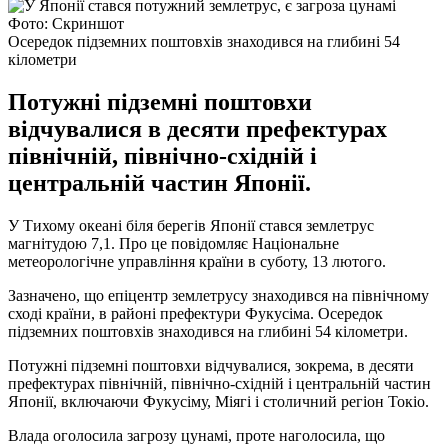
Фото: Скриншот
Осередок підземних поштовхів знаходився на глибині 54
кілометри
Потужні підземні поштовхи
відчувалися в десяти префектурах
північній, північно-східній і
центральній частин Японії.
У Тихому океані біля берегів Японії стався землетрус
магнітудою 7,1. Про це повідомляє Національне
метеорологічне управління країни в суботу, 13 лютого.
Зазначено, що епіцентр землетрусу знаходився на північному
сході країни, в районі префектури Фукусіма. Осередок
підземних поштовхів знаходився на глибині 54 кілометри.
Потужні підземні поштовхи відчувалися, зокрема, в десяти
префектурах північній, північно-східній і центральній частин
Японії, включаючи Фукусіму, Міягі і столичний регіон Токіо.
Влада оголосила загрозу цунамі, проте наголосила, що