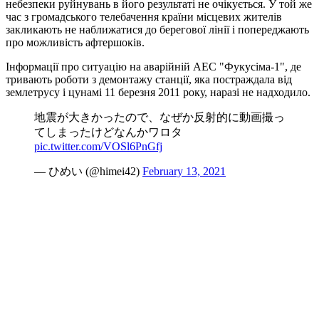
небезпеки руйнувань в його результаті не очікується. У той же
час з громадського телебачення країни місцевих жителів
закликають не наближатися до берегової лінії і попереджають
про можливість афтершоків.
Інформації про ситуацію на аварійній АЕС "Фукусіма-1", де
тривають роботи з демонтажу станції, яка постраждала від
землетрусу і цунамі 11 березня 2011 року, наразі не надходило.
地震が大きかったので、なぜか反射的に動画撮っ
てしまったけどなんかワロタ
pic.twitter.com/VOSl6PnGfj
— ひめい (@himei42)
February 13, 2021