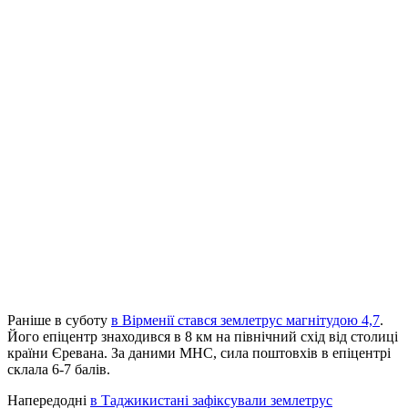
Раніше в суботу
в Вірменії стався землетрус магнітудою 4,7
.
Його епіцентр знаходився в 8 км на північний схід від столиці
країни Єревана. За даними МНС, сила поштовхів в епіцентрі
склала 6-7 балів.
Напередодні
в Таджикистані зафіксували землетрус