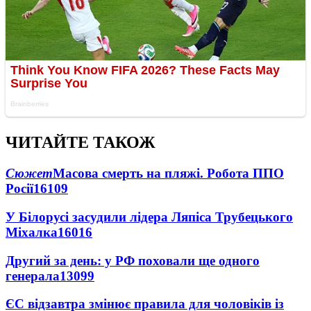
ЧИТАЙТЕ ТАКОЖ
Сюжет
Масова смерть на пляжі. Робота ППО
Росії
16109
У Білорусі засудили лідера Ляпіса Трубецького
Міхалка
16016
Другий за день: у РФ поховали ще одного
генерала
13099
ЄС відзавтра змінює правила для чоловіків із