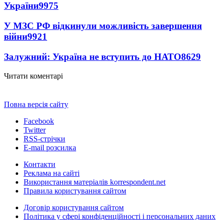
України
9975
У МЗС РФ відкинули можливість завершення
війни
9921
Залужний: Україна не вступить до НАТО
8629
Читати коментарі
Повна версія сайту
Facebook
Twitter
RSS-стрічки
E-mail розсилка
Контакти
Реклама на сайті
Використання матеріалів korrespondent.net
Правила користування сайтом
Договір користування сайтом
Політика у сфері конфіденційності і персональних даних