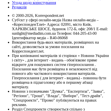
Угода щодо користування
Редакція
© 2000-2026, Korrespondent.net
Суб'єкт у сфері онлайн-медіа Назва онлайн-медіа –
«КореспонденТ.net» Адреса: 02091, місто Київ,
ХАРКІВСЬКЕ ШОСЕ, будинок 172-Б, офіс 208/1 E-mail:
sunlight@mediadim.com.ua
Телефон: 044-205-43-00
Ідентифікатор медіа – R40-06068
Використання будь-яких матеріалів, розміщених на
сайті, дозволяється за умови посилання на
Корреспондент.net.
При копіюванні матеріалів зі сторінки « Новини України
і світу» , для інтернет - видань - обов'язкове пряме
відкрите для пошукових систем гіперпосилання .
Посилання має бути розміщена в незалежності від
повного або часткового використання матеріалів.
Гіперпосилання ( для інтернет - видань) - повинна бути
розміщена в підзаголовку або в першому абзаці
матеріалу.
Новини з позначками "Думка", "Експертиза", "Заява",
"Регіони", "Гроші", "Влада", "Вибори", "Тест-драйв",
"Спецпроекти", "Промо" публікуються на правах
реклами.
Розділ Спецпроекти створюється спільно з