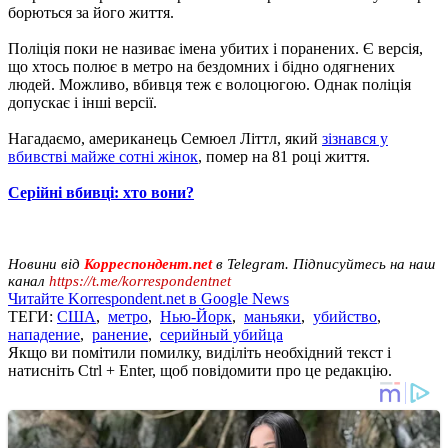
борються за його життя.
Поліція поки не називає імена убитих і поранених. Є версія,
що хтось полює в метро на бездомних і бідно одягнених
людей. Можливо, вбивця теж є волоцюгою. Однак поліція
допускає і інші версії.
Нагадаємо, американець Семюел Літтл, який
зізнався у
вбивстві майже сотні жінок
, помер на 81 році життя.
Серійні вбивці: хто вони?
Новини від
Корреспондент.net
в Telegram. Підписуйтесь на наш
канал
https://t.me/korrespondentnet
Читайте Korrespondent.net в Google News
ТЕГИ:
США
,
метро
,
Нью-Йорк
,
маньяки
,
убийство
,
нападение
,
ранение
,
серийный убийца
Якщо ви помітили помилку, виділіть необхідний текст і
натисніть Ctrl + Enter, щоб повідомити про це редакцію.