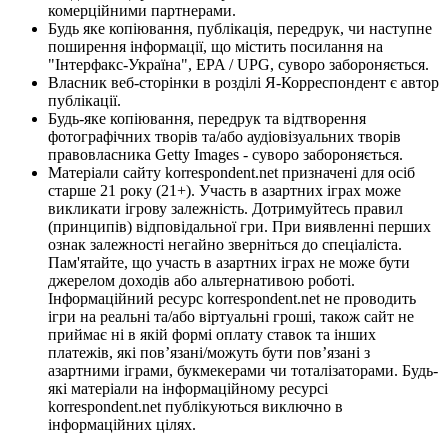
комерційними партнерами.
Будь яке копіювання, публікація, передрук, чи наступне
поширення інформації, що містить посилання на
"Інтерфакс-Україна", EPA / UPG, суворо забороняється.
Власник веб-сторінки в розділі Я-Корреспондент є автор
публікації.
Будь-яке копіювання, передрук та відтворення
фотографічних творів та/або аудіовізуальних творів
правовласника Getty Images - суворо забороняється.
Матеріали сайту korrespondent.net призначені для осіб
старше 21 року (21+). Участь в азартних іграх може
викликати ігрову залежність. Дотримуйтесь правил
(принципів) відповідальної гри. При виявленні перших
ознак залежності негайно зверніться до спеціаліста.
Пам'ятайте, що участь в азартних іграх не може бути
джерелом доходів або альтернативою роботі.
Інформаційний ресурс korrespondent.net не проводить
ігри на реальні та/або віртуальні гроші, також сайт не
приймає ні в якій формі оплату ставок та інших
платежів, які пов’язані/можуть бути пов’язані з
азартними іграми, букмекерами чи тоталізаторами. Будь-
які матеріали на інформаційному ресурсі
korrespondent.net публікуються виключно в
інформаційних цілях.