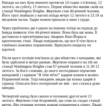
Напади на них були вчинені протягом 14 годин з п'ятниці, 12
лютого, на суботу, 13 лютого. Перше вбивство маніяк скоїв на
станції Washington Heights. Жертвою став 40-річний чоловік.
Його труп знайшли у вагоні поїзда метро 12 лютого в 23.19 за
місцевим часом. Удари ножем припали в шию і груди.
Через приблизно дві години на іншому поїзді на підході до
Інвуда виявили тіло 44-річної жінки. Вона була ще жива. Її
доставили в пресвітеріанську лікарню Нью-Йорка в
критичному стані. Лікарі повідомили, що все її тіло було в
глибоких ножових пораненнях. Врятувати нещасну не
вдалося.
Після цього поліція пов'язала ці два вбивства з нападами, які
були здійснені в метро раніше. Жертвою першого на тій же
станції Washington Heights став 67-річний чоловік в 11.30 12
лютого. За його словами, до нього несподівано підскочив
невідомий і з криком "Я тебе вб'ю!" вдарив ножем в коліно.
Поранений впав. Тоді нападник завдав ще кілька ударів в
сідниці. Описати його потерпілий не зміг - все сталося дуже
швидко.
Четвертий напад було скоєно в половині другої ночі 13
лютого. Жертвою став бездомний, що спав на сходах станції
метро. Він отримав чотири ножові поранення в спину. Лікарі