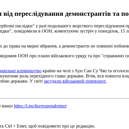
 від переслідування демонстрантів та п
йозні наслідки" у разі подальшого жорсткого переслідування про
лідки", повідомили в ООН, коментуючи зустріч у понеділок, 15 л
до права на мирні зібрання, а демонстранти не повинні побоюват
 повідомив ООН про плани військового уряду та про "справжню с
цивільне керівництво
країни на чолі з Аун Сан Су Чжі та оголос
онуватиме роль перехідного глави держави. Втім, вся повнота в
обою держави. У світі
засудили військовий переворот.
ш канал
https://t.me/korrespondentnet
ь Ctrl + Enter, щоб повідомити про це редакцію.