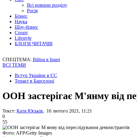
Всі новини розділу
Росія
Бізнес
Наука
Шоу-бізнес
Спорт
Lifestyle
БЛОГИ ЧИТАЧІВ
СПЕЦТЕМА:
Війна в Ірані
ВСІ ТЕМИ
Вступ України в ЄС
Теракт в Барселоні
ООН застерігає М'янму від пе
Текст:
Катя Юськів
, 16 лютого 2021, 11:21
0
55
Фото: AFP/Getty Images