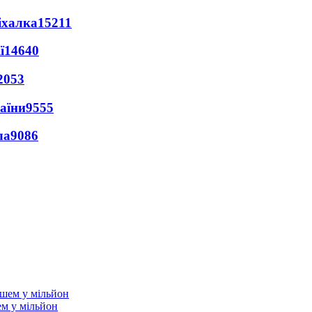
іхалка
15211
ї
14640
2053
раїни
9555
ла
9086
ем у мільйон