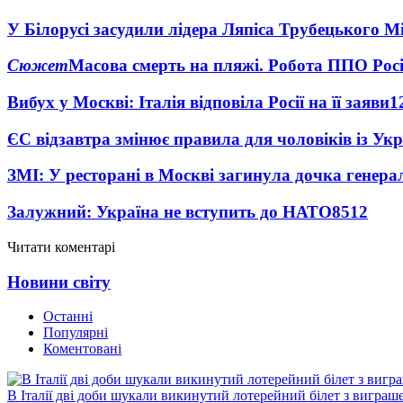
У Білорусі засудили лідера Ляпіса Трубецького М
Сюжет
Масова смерть на пляжі. Робота ППО Росі
Вибух у Москві: Італія відповіла Росії на її заяви
1
ЄС відзавтра змінює правила для чоловіків із Ук
ЗМІ: У ресторані в Москві загинула дочка генера
Залужний: Україна не вступить до НАТО
8512
Читати коментарі
Новини світу
Останні
Популярні
Коментовані
В Італії дві доби шукали викинутий лотерейний білет з виграш