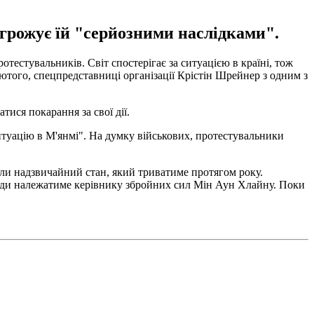
огрожує їй "серйозними наслідками".
тестувальників. Світ спостерігає за ситуацією в країні, тож
ютого, спецпредставниці організації Крістін Шрейнер з одним з
ися покарання за свої дії.
итуацію в М'янмі". На думку військових, протестувальники
или надзвичайний стан, який триватиме протягом року.
лади належатиме керівнику збройних сил Мін Аун Хлайну. Поки