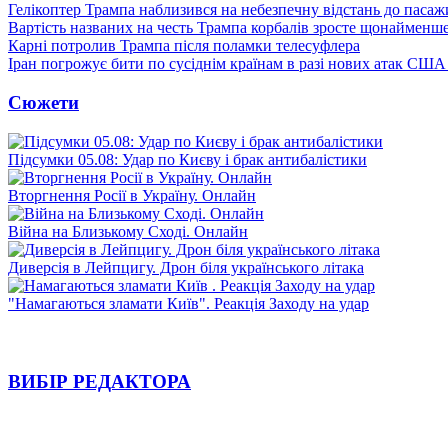
Гелікоптер Трампа наблизився на небезпечну відстань до пасаж
Вартість названих на честь Трампа корбалів зросте щонайменш
Карні потролив Трампа після поламки телесуфлера
Іран погрожує бити по сусіднім країнам в разі нових атак США
Сюжети
Підсумки 05.08: Удар по Києву і брак антибалістики
Вторгнення Росії в Україну. Онлайн
Війна на Близькому Сході. Онлайн
Диверсія в Лейпцигу. Дрон біля українського літака
"Намагаються зламати Київ". Реакція Заходу на удар
ВИБІР РЕДАКТОРА