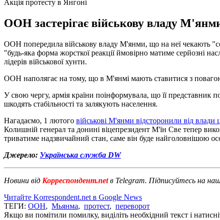
Акція протесту в Янгоні
ООН застерігає військову владу М'янми
ООН попередила військову владу М'янми, що на неї чекають "сер
"будь-яка форма жорсткої реакції ймовірно матиме серйозні нас
лідерів військової хунти.
ООН наполягає на тому, що в М'янмі мають ставитися з повагою 
У свою чергу, армія країни поінформувала, що її представник
шкодять стабільності та залякують населення.
Нагадаємо, 1 лютого
військові М'янми відсторонили від влади 
Колишній генерал та донині віцепрезидент М'їн Све тепер вик
триватиме надзвичайний стан, саме він буде найголовнішою ос
Джерело:
Українська служба DW
Новини від
Корреспондент.net
в Telegram. Підписуйтесь на на
Читайте Korrespondent.net в Google News
ТЕГИ:
ООН
,
Мьянма
,
протест
,
переворот
Якщо ви помітили помилку, виділіть необхідний текст і натисніт