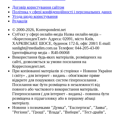
Договір користування сайтом
Політика у сфері конфіденційності і персональних даних
Угода щодо користування
Редакція
© 2000-2026, Korrespondent.net
Суб'єкт у сфері онлайн-медіа Назва онлайн-медіа –
«КореспонденТ.net» Адреса: 02091, місто Київ,
ХАРКІВСЬКЕ ШОСЕ, будинок 172-Б, офіс 208/1 E-mail:
sunlight@mediadim.com.ua
Телефон: 044-205-43-00
Ідентифікатор медіа – R40-06068
Використання будь-яких матеріалів, розміщених на
сайті, дозволяється за умови посилання на
Корреспондент.net.
При копіюванні матеріалів зі сторінки « Новини України
і світу» , для інтернет - видань - обов'язкове пряме
відкрите для пошукових систем гіперпосилання .
Посилання має бути розміщена в незалежності від
повного або часткового використання матеріалів.
Гіперпосилання ( для інтернет - видань) - повинна бути
розміщена в підзаголовку або в першому абзаці
матеріалу.
Новини з позначками "Думка", "Експертиза", "Заява",
"Регіони", "Гроші", "Влада", "Вибори", "Тест-драйв",