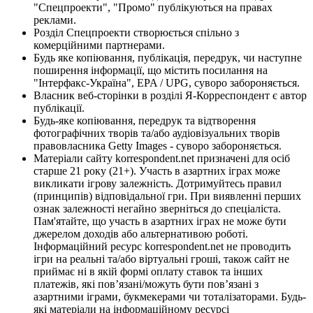
"Спецпроекти", "Промо" публікуються на правах
реклами.
Розділ Спецпроекти створюється спільно з
комерційними партнерами.
Будь яке копіювання, публікація, передрук, чи наступне
поширення інформації, що містить посилання на
"Інтерфакс-Україна", EPA / UPG, суворо забороняється.
Власник веб-сторінки в розділі Я-Корреспондент є автор
публікації.
Будь-яке копіювання, передрук та відтворення
фотографічних творів та/або аудіовізуальних творів
правовласника Getty Images - суворо забороняється.
Матеріали сайту korrespondent.net призначені для осіб
старше 21 року (21+). Участь в азартних іграх може
викликати ігрову залежність. Дотримуйтесь правил
(принципів) відповідальної гри. При виявленні перших
ознак залежності негайно зверніться до спеціаліста.
Пам'ятайте, що участь в азартних іграх не може бути
джерелом доходів або альтернативою роботі.
Інформаційний ресурс korrespondent.net не проводить
ігри на реальні та/або віртуальні гроші, також сайт не
приймає ні в якій формі оплату ставок та інших
платежів, які пов’язані/можуть бути пов’язані з
азартними іграми, букмекерами чи тоталізаторами. Будь-
які матеріали на інформаційному ресурсі