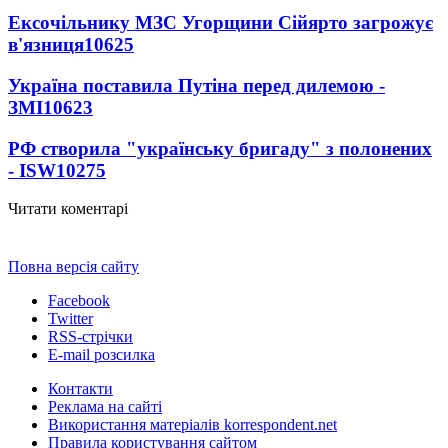
Ексочільнику МЗС Угорщини Сійярто загрожує
в'язниця
10625
Україна поставила Путіна перед дилемою -
ЗМІ
10623
РФ створила "українську бригаду" з полонених
- ISW
10275
Читати коментарі
Повна версія сайту
Facebook
Twitter
RSS-стрічки
E-mail розсилка
Контакти
Реклама на сайті
Використання матеріалів korrespondent.net
Правила користування сайтом