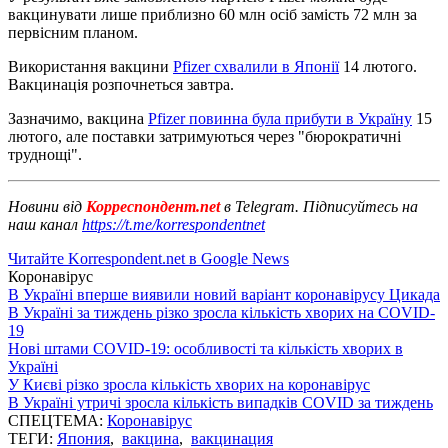
вакцинувати лише приблизно 60 млн осіб замість 72 млн за
первісним планом.
Використання вакцини
Pfizer схвалили в Японії
14 лютого.
Вакцинація розпочнеться завтра.
Зазначимо, вакцина
Pfizer повинна була прибути в Україну
15
лютого, але поставки затримуються через "бюрократичні
труднощі".
Новини від
Корреспондент.net
в Telegram. Підписуйтесь на
наш канал
https://t.me/korrespondentnet
Читайте Korrespondent.net в Google News
Коронавірус
В Україні вперше виявили новий варіант коронавірусу Цикада
В Україні за тиждень різко зросла кількість хворих на COVID-
19
Нові штами COVID-19: особливості та кількість хворих в
Україні
У Києві різко зросла кількість хворих на коронавірус
В Україні утричі зросла кількість випадків COVID за тиждень
СПЕЦТЕМА:
Коронавірус
ТЕГИ:
Япония
,
вакцина
,
вакцинация