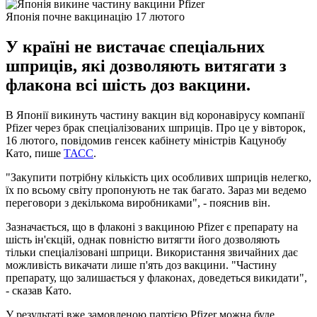
Японія почне вакцинацію 17 лютого
У країні не вистачає спеціальних
шприців, які дозволяють витягати з
флакона всі шість доз вакцини.
В Японії викинуть частину вакцин від коронавірусу компанії
Pfizer через брак спеціалізованих шприців. Про це у вівторок,
16 лютого, повідомив генсек кабінету міністрів Кацунобу
Като, пише
ТАСС
.
"Закупити потрібну кількість цих особливих шприців нелегко,
їх по всьому світу пропонують не так багато. Зараз ми ведемо
переговори з декількома виробниками", - пояснив він.
Зазначається, що в флаконі з вакциною Pfizer є препарату на
шість ін'єкцій, однак повністю витягти його дозволяють
тільки спеціалізовані шприци. Використання звичайних дає
можливість викачати лише п'ять доз вакцини. "Частину
препарату, що залишається у флаконах, доведеться викидати",
- сказав Като.
У результаті вже замовленою партією Pfizer можна буде