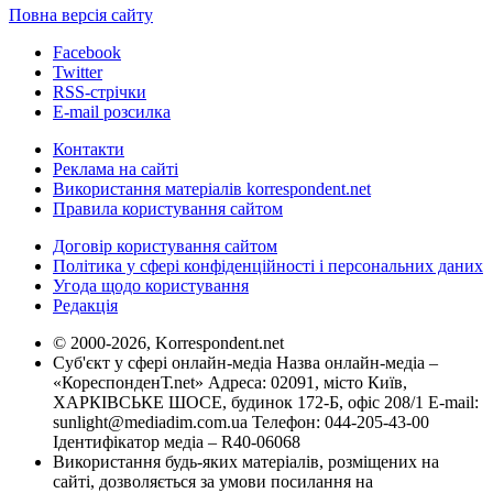
Повна версія сайту
Facebook
Twitter
RSS-стрічки
E-mail розсилка
Контакти
Реклама на сайті
Використання матеріалів korrespondent.net
Правила користування сайтом
Договір користування сайтом
Політика у сфері конфіденційності і персональних даних
Угода щодо користування
Редакція
© 2000-2026, Korrespondent.net
Суб'єкт у сфері онлайн-медіа Назва онлайн-медіа –
«КореспонденТ.net» Адреса: 02091, місто Київ,
ХАРКІВСЬКЕ ШОСЕ, будинок 172-Б, офіс 208/1 E-mail:
sunlight@mediadim.com.ua
Телефон: 044-205-43-00
Ідентифікатор медіа – R40-06068
Використання будь-яких матеріалів, розміщених на
сайті, дозволяється за умови посилання на