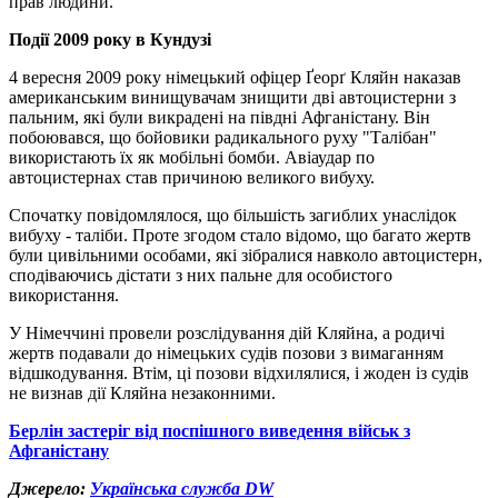
прав людини.
Події 2009 року в Кундузі
4 вересня 2009 року німецький офіцер Ґеорґ Кляйн наказав
американським винищувачам знищити дві автоцистерни з
пальним, які були викрадені на півдні Афганістану. Він
побоювався, що бойовики радикального руху "Талібан"
використають їх як мобільні бомби. Авіаудар по
автоцистернах став причиною великого вибуху.
Спочатку повідомлялося, що більшість загиблих унаслідок
вибуху - таліби. Проте згодом стало відомо, що багато жертв
були цивільними особами, які зібралися навколо автоцистерн,
сподіваючись дістати з них пальне для особистого
використання.
У Німеччині провели розслідування дій Кляйна, а родичі
жертв подавали до німецьких судів позови з вимаганням
відшкодування. Втім, ці позови відхилялися, і жоден із судів
не визнав дії Кляйна незаконними.
Берлін застеріг від поспішного виведення військ з
Афганістану
Джерело:
Українська служба DW