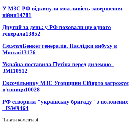
У МЗС РФ відкинули можливість завершення
війни
14781
Другий за день: у РФ поховали ще одного
генерала
13852
Сюжет
Бенкет генералів. Наслідки вибуху в
Москві
13176
Україна поставила Путіна перед дилемою -
ЗМІ
10512
Ексочільнику МЗС Угорщини Сійярто загрожує
в'язниця
10028
РФ створила "українську бригаду" з полонених
- ISW
9464
Читати коментарі