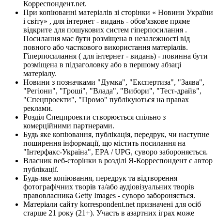
Корреспондент.net.
При копіюванні матеріалів зі сторінки « Новини України
і світу» , для інтернет - видань - обов'язкове пряме
відкрите для пошукових систем гіперпосилання .
Посилання має бути розміщена в незалежності від
повного або часткового використання матеріалів.
Гіперпосилання ( для інтернет - видань) - повинна бути
розміщена в підзаголовку або в першому абзаці
матеріалу.
Новини з позначками "Думка", "Експертиза", "Заява",
"Регіони", "Гроші", "Влада", "Вибори", "Тест-драйв",
"Спецпроекти", "Промо" публікуються на правах
реклами.
Розділ Спецпроекти створюється спільно з
комерційними партнерами.
Будь яке копіювання, публікація, передрук, чи наступне
поширення інформації, що містить посилання на
"Інтерфакс-Україна", EPA / UPG, суворо забороняється.
Власник веб-сторінки в розділі Я-Корреспондент є автор
публікації.
Будь-яке копіювання, передрук та відтворення
фотографічних творів та/або аудіовізуальних творів
правовласника Getty Images - суворо забороняється.
Матеріали сайту korrespondent.net призначені для осіб
старше 21 року (21+). Участь в азартних іграх може