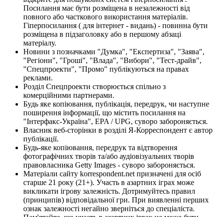
Посилання має бути розміщена в незалежності від
повного або часткового використання матеріалів.
Гіперпосилання ( для інтернет - видань) - повинна бути
розміщена в підзаголовку або в першому абзаці
матеріалу.
Новини з позначками "Думка", "Експертиза", "Заява",
"Регіони", "Гроші", "Влада", "Вибори", "Тест-драйв",
"Спецпроекти", "Промо" публікуються на правах
реклами.
Розділ Спецпроекти створюється спільно з
комерційними партнерами.
Будь яке копіювання, публікація, передрук, чи наступне
поширення інформації, що містить посилання на
"Інтерфакс-Україна", EPA / UPG, суворо забороняється.
Власник веб-сторінки в розділі Я-Корреспондент є автор
публікації.
Будь-яке копіювання, передрук та відтворення
фотографічних творів та/або аудіовізуальних творів
правовласника Getty Images - суворо забороняється.
Матеріали сайту korrespondent.net призначені для осіб
старше 21 року (21+). Участь в азартних іграх може
викликати ігрову залежність. Дотримуйтесь правил
(принципів) відповідальної гри. При виявленні перших
ознак залежності негайно зверніться до спеціаліста.