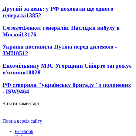
Другий за день: у РФ поховали ще одного
генерала
13852
Сюжет
Бенкет генералів. Наслідки вибуху в
Москві
13176
Україна поставила Путіна перед дилемою -
ЗМІ
10512
Ексочільнику МЗС Угорщини Сійярто загрожує
в'язниця
10028
РФ створила "українську бригаду" з полонених
- ISW
9464
Читати коментарі
Повна версія сайту
Facebook