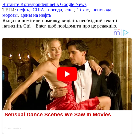
Читайте Korrespondent.net в Google News
ТЕГИ:
нефть
,
США
,
погода
,
снег
,
Техас
,
непогода
,
морозы
,
цены на нефть
Якщо ви помітили помилку, виділіть необхідний текст і
натисніть Ctrl + Enter, щоб повідомити про це редакцію.