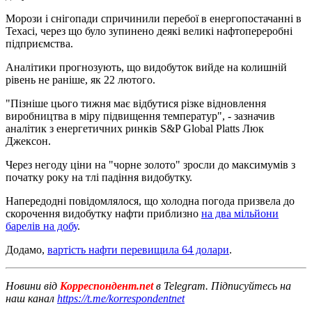
Морози і снігопади спричинили перебої в енергопостачанні в
Техасі, через що було зупинено деякі великі нафтопереробні
підприємства.
Аналітики прогнозують, що видобуток вийде на колишній
рівень не раніше, як 22 лютого.
"Пізніше цього тижня має відбутися різке відновлення
виробництва в міру підвищення температур", - зазначив
аналітик з енергетичних ринків S&P Global Platts Люк
Джексон.
Через негоду ціни на "чорне золото" зросли до максимумів з
початку року на тлі падіння видобутку.
Напередодні повідомлялося, що холодна погода призвела до
скорочення видобутку нафти приблизно
на два мільйони
барелів на добу
.
Додамо,
вартість нафти перевищила 64 долари
.
Новини від
Корреспондент.net
в Telegram. Підписуйтесь на
наш канал
https://t.me/korrespondentnet