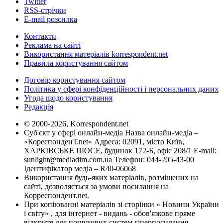
Twitter
RSS-стрічки
E-mail розсилка
Контакти
Реклама на сайті
Використання матеріалів korrespondent.net
Правила користування сайтом
Договір користування сайтом
Політика у сфері конфіденційності і персональних даних
Угода щодо користування
Редакція
© 2000-2026, Korrespondent.net
Суб'єкт у сфері онлайн-медіа Назва онлайн-медіа –
«КореспонденТ.net» Адреса: 02091, місто Київ,
ХАРКІВСЬКЕ ШОСЕ, будинок 172-Б, офіс 208/1 E-mail:
sunlight@mediadim.com.ua
Телефон: 044-205-43-00
Ідентифікатор медіа – R40-06068
Використання будь-яких матеріалів, розміщених на
сайті, дозволяється за умови посилання на
Корреспондент.net.
При копіюванні матеріалів зі сторінки « Новини України
і світу» , для інтернет - видань - обов'язкове пряме
відкрите для пошукових систем гіперпосилання .