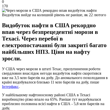
0
170
Видобуток вийде на колишній рівень не раніше, як 22 лютого
Видобуток нафти в США рекордно
впав через безпрецедентні морози в
Техасі. Через перебої в
електропостачанні були закриті багато
найбільших НПЗ. Ціни на нафту
зросли.
У США через морози в штаті Техас, призупинення роботи
свердловин внаслідок негоди видобуток нафти скоротився
вже на 3,5 млн барелів на добу. До аномального похолодання в
країні видобувалося близько 11 млн барелів на добу, пише
Інтерфакс
.
У найбільшому нафтоносному районі США в Техасі
виробництво різко впало на 65%. Раніше тут видобувалася
приблизно половина всієї нафти в США - 5,8 млн барелів на
добу.