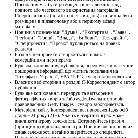
Посилання має бути розміщена в незалежності від
повного або часткового використання матеріалів.
Гіперпосилання ( для інтернет - видань) - повинна бути
розміщена в підзаголовку або в першому абзаці
матеріалу.
Новини з позначками "Думка", "Експертиза", "Заява",
"Регіони", "Гроші", "Влада", "Вибори", "Тест-драйв",
"Спецпроекти", "Промо" публікуються на правах
реклами.
Розділ Спецпроекти створюється спільно з
комерційними партнерами.
Будь яке копіювання, публікація, передрук, чи наступне
поширення інформації, що містить посилання на
"Інтерфакс-Україна", EPA / UPG, суворо забороняється.
Власник веб-сторінки в розділі Я-Корреспондент є автор
публікації.
Будь-яке копіювання, передрук та відтворення
фотографічних творів та/або аудіовізуальних творів
правовласника Getty Images - суворо забороняється.
Матеріали сайту korrespondent.net призначені для осіб
старше 21 року (21+). Участь в азартних іграх може
викликати ігрову залежність. Дотримуйтесь правил
(принципів) відповідальної гри. При виявленні перших
ознак залежності негайно зверніться до спеціаліста.
Пам'ятайте, що участь в азартних іграх не може бути