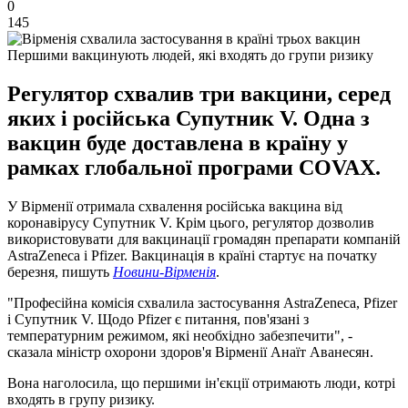
0
145
Першими вакцинують людей, які входять до групи ризику
Регулятор схвалив три вакцини, серед
яких і російська Супутник V. Одна з
вакцин буде доставлена в країну у
рамках глобальної програми COVAX.
У Вірменії отримала схвалення російська вакцина від
коронавірусу Супутник V. Крім цього, регулятор дозволив
використовувати для вакцинації громадян препарати компаній
AstraZeneca і Pfizer. Вакцинація в країні стартує на початку
березня, пишуть
Новини-Вірменія
.
"Професійна комісія схвалила застосування AstraZeneca, Pfizer
і Супутник V. Щодо Pfizer є питання, пов'язані з
температурним режимом, які необхідно забезпечити", -
сказала міністр охорони здоров'я Вірменії Анаїт Аванесян.
Вона наголосила, що першими ін'єкції отримають люди, котрі
входять в групу ризику.