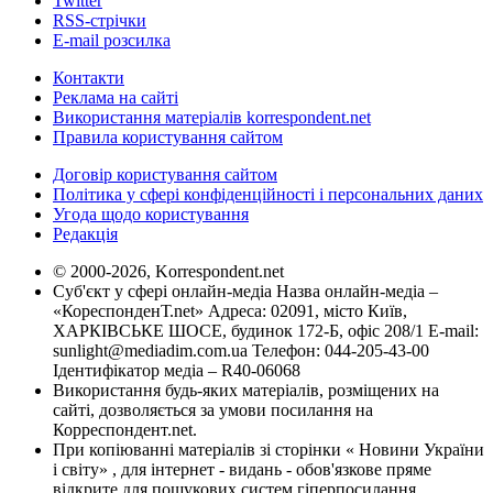
Twitter
RSS-стрічки
E-mail розсилка
Контакти
Реклама на сайті
Використання матеріалів korrespondent.net
Правила користування сайтом
Договір користування сайтом
Політика у сфері конфіденційності і персональних даних
Угода щодо користування
Редакція
© 2000-2026, Korrespondent.net
Суб'єкт у сфері онлайн-медіа Назва онлайн-медіа –
«КореспонденТ.net» Адреса: 02091, місто Київ,
ХАРКІВСЬКЕ ШОСЕ, будинок 172-Б, офіс 208/1 E-mail:
sunlight@mediadim.com.ua
Телефон: 044-205-43-00
Ідентифікатор медіа – R40-06068
Використання будь-яких матеріалів, розміщених на
сайті, дозволяється за умови посилання на
Корреспондент.net.
При копіюванні матеріалів зі сторінки « Новини України
і світу» , для інтернет - видань - обов'язкове пряме
відкрите для пошукових систем гіперпосилання .