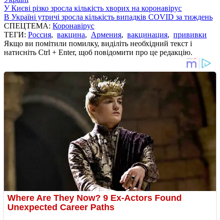
У Києві різко зросла кількість хворих на коронавірус
В Україні утричі зросла кількість випадків COVID за тиждень
СПЕЦТЕМА:
Коронавірус
ТЕГИ:
Россия
,
вакцина
,
Армения
,
вакцинация
,
прививки
Якщо ви помітили помилку, виділіть необхідний текст і
натисніть Ctrl + Enter, щоб повідомити про це редакцію.