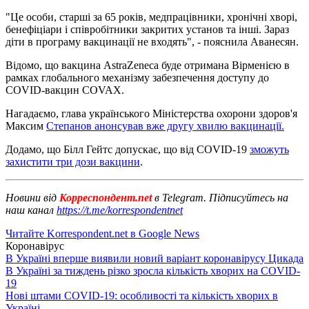
"Це особи, старші за 65 років, медпрацівники, хронічні хворі,
бенефіціари і співробітники закритих установ та інші. Зараз
діти в програму вакцинації не входять", - пояснила Аванесян.
Відомо, що вакцина AstraZeneca буде отримана Вірменією в
рамках глобального механізму забезпечення доступу до
COVID-вакцин COVAX.
Нагадаємо, глава українського Міністерства охорони здоров'я
Максим
Степанов анонсував вже другу хвилю вакцинації.
Додамо, що Білл Гейтс допускає, що від COVID-19
зможуть
захистити три дози вакцини
.
Новини від
Корреспондент.net
в Telegram. Підписуйтесь на
наш канал
https://t.me/korrespondentnet
Читайте Korrespondent.net в Google News
Коронавірус
В Україні вперше виявили новий варіант коронавірусу Цикада
В Україні за тиждень різко зросла кількість хворих на COVID-
19
Нові штами COVID-19: особливості та кількість хворих в
Україні