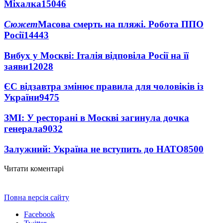
Міхалка
15046
Сюжет
Масова смерть на пляжі. Робота ППО
Росії
14443
Вибух у Москві: Італія відповіла Росії на її
заяви
12028
ЄС відзавтра змінює правила для чоловіків із
України
9475
ЗМІ: У ресторані в Москві загинула дочка
генерала
9032
Залужний: Україна не вступить до НАТО
8500
Читати коментарі
Повна версія сайту
Facebook