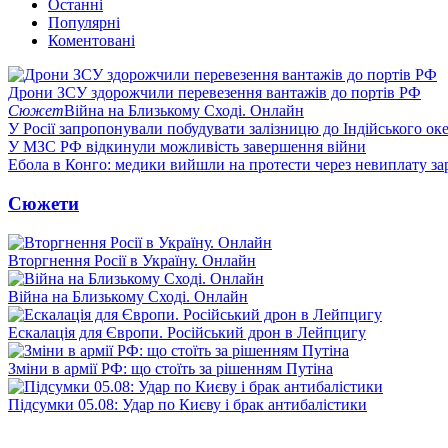
Останні
Популярні
Коментовані
Дрони ЗСУ здорожчили перевезення вантажів до портів РФ
Сюжет
Війна на Близькому Сході. Онлайн
У Росії запропонували побудувати залізницю до Індійського ок
У МЗС РФ відкинули можливість завершення війни
Ебола в Конго: медики вийшли на протести через невиплату за
Сюжети
Вторгнення Росії в Україну. Онлайн
Війна на Близькому Сході. Онлайн
Ескалація для Європи. Російський дрон в Лейпцигу
Зміни в армії РФ: що стоїть за рішенням Путіна
Підсумки 05.08: Удар по Києву і брак антибалістики