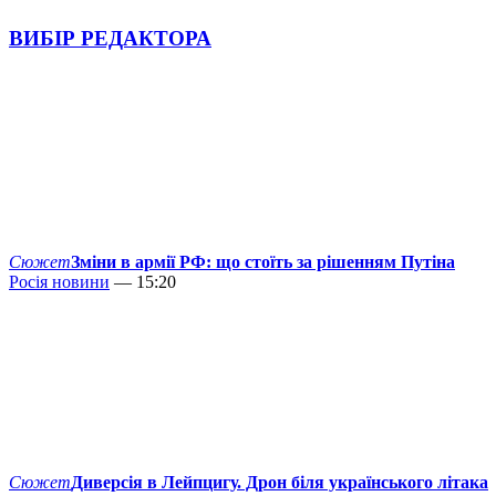
ВИБІР РЕДАКТОРА
Сюжет
Зміни в армії РФ: що стоїть за рішенням Путіна
Росія новини
— 15:20
Сюжет
Диверсія в Лейпцигу. Дрон біля українського літака