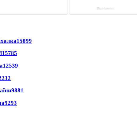
іхалка
15899
ї
15785
а
12539
2232
раїни
9881
ла
9293