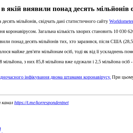
 в якій виявили понад десять мільйонів о
 десять мільйонів, свідчать дані статистичного сайту
Worldomete
ня коронавірусом. Загальна кількість хворих становить 10 030 62
вили понад десять мільйонів тих, хто заразився, після США (28,5 
лося майже дев'яти мільйонам осіб, тоді як від її ускладнень пом
 мільйона, з них 85,8 мільйона вже одужали і 2,5 мільйона осіб
дночасного інфікування двома штамами коронавірусу.
При цьому 
ш канал
https://t.me/korrespondentnet
9