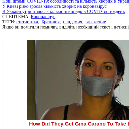
Нові штами COVID-19: особливості та кількість хворих в Украї
У Києві різко зросла кількість хворих на коронавірус
В Україні утричі зросла кількість випадків COVID за тиждень
СПЕЦТЕМА:
Коронавірус
ТЕГИ:
статистика
,
Бразилия
,
пандемия
,
заражение
Якщо ви помітили помилку, виділіть необхідний текст і натисніт