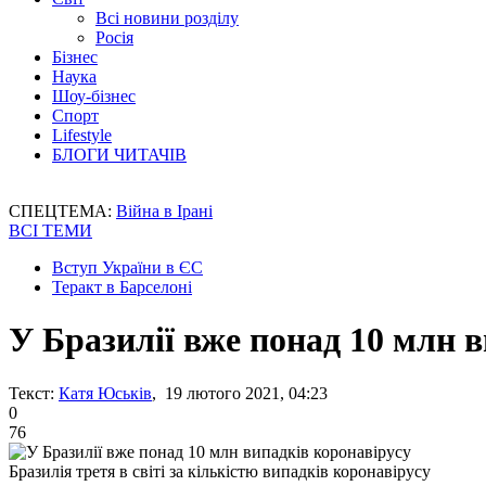
Всі новини розділу
Росія
Бізнес
Наука
Шоу-бізнес
Спорт
Lifestyle
БЛОГИ ЧИТАЧІВ
СПЕЦТЕМА:
Війна в Ірані
ВСІ ТЕМИ
Вступ України в ЄС
Теракт в Барселоні
У Бразилії вже понад 10 млн 
Текст:
Катя Юськів
, 19 лютого 2021, 04:23
0
76
Бразилія третя в світі за кількістю випадків коронавірусу