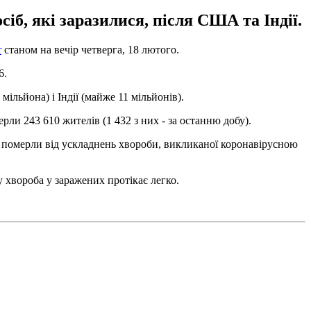
сіб, які заразилися, після США та Індії.
r
станом на вечір четверга, 18 лютого.
6.
мільйона) і Індії (майже 11 мільйонів).
ерли 243 610 жителів (1 432 з них - за останню добу).
 - померли від ускладнень хвороби, викликаної коронавірусною
хвороба у заражених протікає легко.