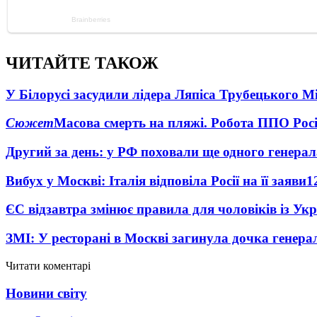
ЧИТАЙТЕ ТАКОЖ
У Білорусі засудили лідера Ляпіса Трубецького М
Сюжет
Масова смерть на пляжі. Робота ППО Росі
Другий за день: у РФ поховали ще одного генерал
Вибух у Москві: Італія відповіла Росії на її заяви
1
ЄС відзавтра змінює правила для чоловіків із Ук
ЗМІ: У ресторані в Москві загинула дочка генера
Читати коментарі
Новини світу