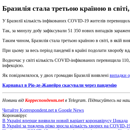
Бразилія стала третьою країною в світі,
У Бразилії кількість інфікованих COVID-19 жителів перевищила
Так, за минулу добу зафіксували 51 350 нових випадків заражен
Таким чином, Бразилія стала третьою країною в світі, в якій вия
При цьому за весь період пандемії в країні подолати хворобу вда
Водночас у світі кількість COVID-інфікованих перевищила 110,8
інфекцією.
Як повідомлялося, у двох громадян Бразилії виявлені
випадки о
Карнавал в Ріо-де-Жанейро скасували через пандемію
Новини від
Корреспондент.net
в Telegram. Підписуйтесь на на
Читайте Korrespondent.net в Google News
Коронавірус
В Україні вперше виявили новий варіант коронавірусу Цикада
В Україні за тиждень різко зросла кількість хворих на COVID-1