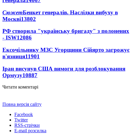
генерала
14067
Сюжет
Бенкет генералів. Наслідки вибуху в
Москві
13802
РФ створила "українську бригаду" з полонених
- ISW
12086
Ексочільнику МЗС Угорщини Сійярто загрожує
в'язниця
11901
Іран висунув США вимоги для розблокування
Ормузу
10887
Читати коментарі
Повна версія сайту
Facebook
Twitter
RSS-стрічки
E-mail розсилка