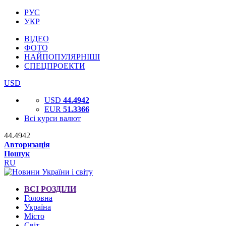
РУС
УКР
ВІДЕО
ФОТО
НАЙПОПУЛЯРНІШІ
СПЕЦПРОЕКТИ
USD
USD
44.4942
EUR
51.3366
Всі курси валют
44.4942
Авторизація
Пошук
RU
ВСІ РОЗДІЛИ
Головна
Україна
Місто
Світ