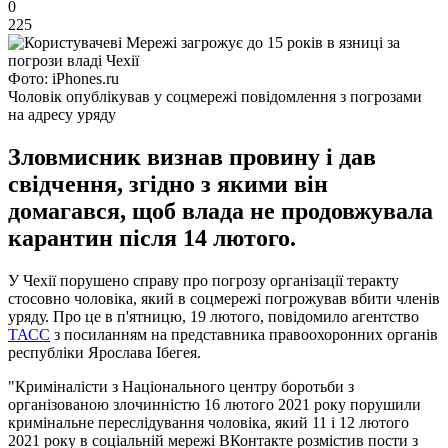
0
225
Фото: iPhones.ru
Чоловік опублікував у соцмережі повідомлення з погрозами
на адресу уряду
Зловмисник визнав провину і дав
свідчення, згідно з якими він
домагався, щоб влада не продовжувала
карантин після 14 лютого.
У Чехії порушено справу про погрозу організації теракту
стосовно чоловіка, який в соцмережі погрожував вбити членів
уряду. Про це в п'ятницю, 19 лютого, повідомило агентство
ТАСС
з посиланням на представника правоохоронних органів
республіки Ярослава Ібегея.
"Криміналісти з Національного центру боротьби з
організованою злочинністю 16 лютого 2021 року порушили
кримінальне переслідування чоловіка, який 11 і 12 лютого
2021 року в соціальній мережі ВКонтакте розмістив пости з