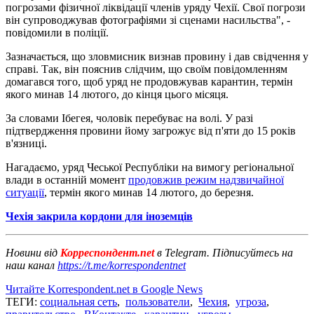
погрозами фізичної ліквідації членів уряду Чехії. Свої погрози
він супроводжував фотографіями зі сценами насильства", -
повідомили в поліції.
Зазначається, що зловмисник визнав провину і дав свідчення у
справі. Так, він пояснив слідчим, що своїм повідомленням
домагався того, щоб уряд не продовжував карантин, термін
якого минав 14 лютого, до кінця цього місяця.
За словами Ібегея, чоловік перебуває на волі. У разі
підтвердження провини йому загрожує від п'яти до 15 років
в'язниці.
Нагадаємо, уряд Чеської Республіки на вимогу регіональної
влади в останній момент
продовжив режим надзвичайної
ситуації
, термін якого минав 14 лютого, до березня.
Чехія закрила кордони для іноземців
Новини від
Корреспондент.net
в Telegram. Підписуйтесь на
наш канал
https://t.me/korrespondentnet
Читайте Korrespondent.net в Google News
ТЕГИ:
социальная сеть
,
пользователи
,
Чехия
,
угроза
,