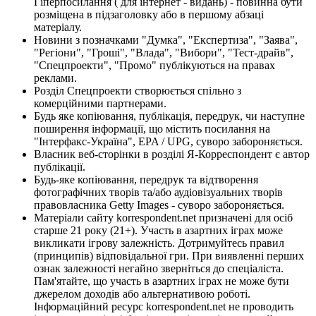
Гіперпосилання ( для інтернет - видань) - повинна бути
розміщена в підзаголовку або в першому абзаці
матеріалу.
Новини з позначками "Думка", "Експертиза", "Заява",
"Регіони", "Гроші", "Влада", "Вибори", "Тест-драйв",
"Спецпроекти", "Промо" публікуються на правах
реклами.
Розділ Спецпроекти створюється спільно з
комерційними партнерами.
Будь яке копіювання, публікація, передрук, чи наступне
поширення інформації, що містить посилання на
"Інтерфакс-Україна", EPA / UPG, суворо забороняється.
Власник веб-сторінки в розділі Я-Корреспондент є автор
публікації.
Будь-яке копіювання, передрук та відтворення
фотографічних творів та/або аудіовізуальних творів
правовласника Getty Images - суворо забороняється.
Матеріали сайту korrespondent.net призначені для осіб
старше 21 року (21+). Участь в азартних іграх може
викликати ігрову залежність. Дотримуйтесь правил
(принципів) відповідальної гри. При виявленні перших
ознак залежності негайно зверніться до спеціаліста.
Пам'ятайте, що участь в азартних іграх не може бути
джерелом доходів або альтернативою роботі.
Інформаційний ресурс korrespondent.net не проводить