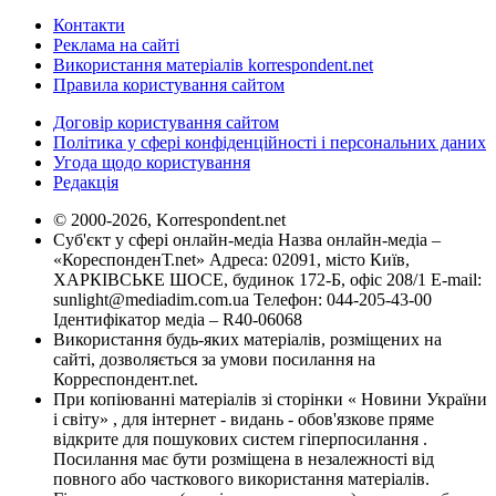
Контакти
Реклама на сайті
Використання матеріалів korrespondent.net
Правила користування сайтом
Договір користування сайтом
Політика у сфері конфіденційності і персональних даних
Угода щодо користування
Редакція
© 2000-2026, Korrespondent.net
Суб'єкт у сфері онлайн-медіа Назва онлайн-медіа –
«КореспонденТ.net» Адреса: 02091, місто Київ,
ХАРКІВСЬКЕ ШОСЕ, будинок 172-Б, офіс 208/1 E-mail:
sunlight@mediadim.com.ua
Телефон: 044-205-43-00
Ідентифікатор медіа – R40-06068
Використання будь-яких матеріалів, розміщених на
сайті, дозволяється за умови посилання на
Корреспондент.net.
При копіюванні матеріалів зі сторінки « Новини України
і світу» , для інтернет - видань - обов'язкове пряме
відкрите для пошукових систем гіперпосилання .
Посилання має бути розміщена в незалежності від
повного або часткового використання матеріалів.