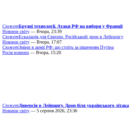
Сюжет
Брудні технології. Атаки РФ на вибори у Франції
Новини світу
— Вчора, 23:39
Сюжет
Ескалація для Європи. Російський дрон в Лейпцигу
Новини світу
— Вчора, 17:07
Сюжет
Зміни в армії РФ: що стоїть за рішенням Путіна
Росія новини
— Вчора, 15:20
Сюжет
Диверсія в Лейпцигу. Дрон біля українського літака
Новини світу
— 5 серпня 2026, 23:36