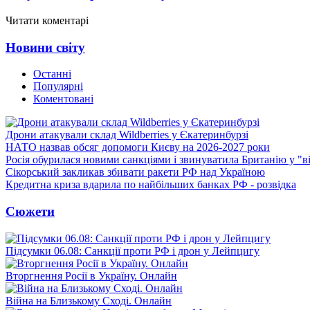
Читати коментарі
Новини світу
Останні
Популярні
Коментовані
Дрони атакували склад Wildberries у Єкатеринбурзі
НАТО назвав обсяг допомоги Києву на 2026-2027 роки
Росія обурилася новими санкціями і звинуватила Британію у "в
Сікорський закликав збивати ракети РФ над Україною
Кредитна криза вдарила по найбільших банках РФ - розвідка
Сюжети
Підсумки 06.08: Санкції проти РФ і дрон у Лейпцигу
Вторгнення Росії в Україну. Онлайн
Війна на Близькому Сході. Онлайн