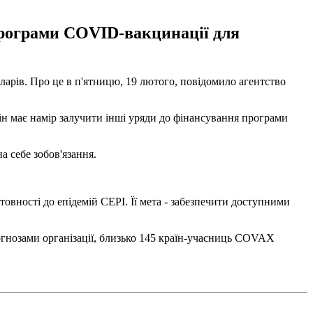
програми COVID-вакцинації для
рів. Про це в п'ятницю, 19 лютого, повідомило агентство
ін має намір залучити інші уряди до фінансування програми
а себе зобов'язання.
овності до епідемій CEPI. Її мета - забезпечити доступними
огнозами організації, близько 145 країн-учасниць COVAX