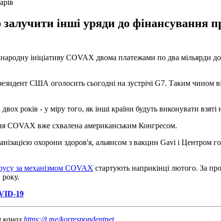
арів
залучити інші уряди до фінансування 
ародну ініціативу COVAX двома платежами по два мільярди дола
резидент США оголосить сьогодні на зустрічі G7. Таким чином в
х років - у міру того, як інші країни будуть виконувати взяті н
ання COVAX вже схвалена американським Конгресом.
ізацією охорони здоров'я, альянсом з вакцин Gavi і Центром гот
ірусу за механізмом COVAX
стартують наприкінці лютого. За пр
 року.
OVID-19
ш канал
https://t.me/korrespondentnet