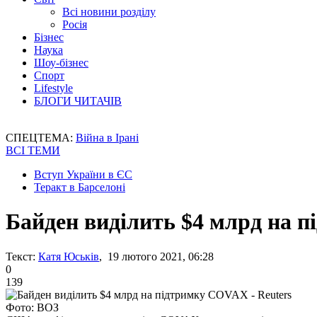
Всі новини розділу
Росія
Бізнес
Наука
Шоу-бізнес
Спорт
Lifestyle
БЛОГИ ЧИТАЧІВ
СПЕЦТЕМА:
Війна в Ірані
ВСІ ТЕМИ
Вступ України в ЄС
Теракт в Барселоні
Байден виділить $4 млрд на п
Текст:
Катя Юськів
, 19 лютого 2021, 06:28
0
139
Фото: ВОЗ