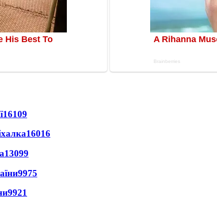
ї
16109
іхалка
16016
а
13099
раїни
9975
ни
9921