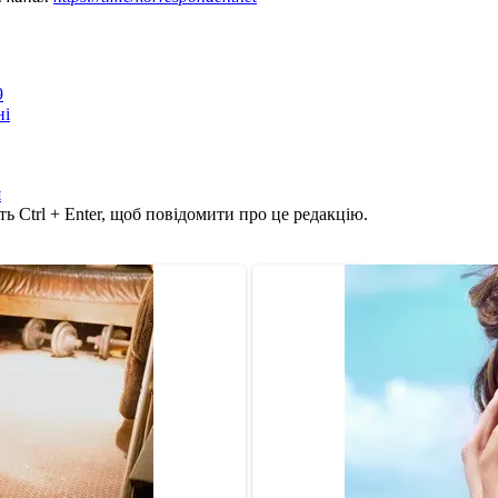
9
ні
я
ь Ctrl + Enter, щоб повідомити про це редакцію.