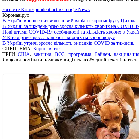
Читайте Korrespondent.net в Google News
Коронавірус
В Україні вперше виявили новий варіант коронавірусу Цикада
В Україні за тиждень різко зросла кількість хворих на COVID-1
Нові штами COVID-19: особливості та кількість хворих в Украї
У Києві різко зросла кількість хворих на коронавірус
В Україні утричі зросла кількість випадків COVID за тиждень
СПЕЦТЕМА:
Коронавірус
ТЕГИ:
США
,
вакцина
,
ВОЗ
,
программа
,
Байден
,
вакцинаци
Якщо ви помітили помилку, виділіть необхідний текст і натисніт