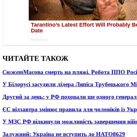
ЧИТАЙТЕ ТАКОЖ
Сюжет
Масова смерть на пляжі. Робота ППО Росі
У Білорусі засудили лідера Ляпіса Трубецького М
Другий за день: у РФ поховали ще одного генерал
ЄС відзавтра змінює правила для чоловіків із Ук
У МЗС РФ відкинули можливість завершення вій
Залужний: Україна не вступить до НАТО
8629