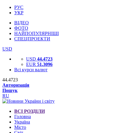
РУС
УКР
ВІДЕО
ФОТО
НАЙПОПУЛЯРНІШІ
СПЕЦПРОЕКТИ
USD
USD
44.4723
EUR
51.3096
Всі курси валют
44.4723
Авторизація
Пошук
RU
ВСІ РОЗДІЛИ
Головна
Україна
Місто
Світ