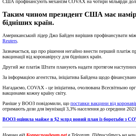
США профінансують механізм COVAX на чотири мільярди дол
Таким чином президент США має намір 
бідніших країн.
Американський лідер Джо Байден вирішив профінансувати міжн
Reuters
.
Зазначається, що про рішення негайно внести перший платіж п
вакцинації від коронавірусу для бідніших країн.
Другий же платіж Штати планують надати протягом наступних дво
За інформацією агентства, ініціатива Байдена щодо фінансув
Нагадаємо, COVAX - це ініціатива, очолювана Всесвітньою орган
вакцинами кожну країну світу.
Раніше у ВООЗ повідомили, що
поставки вакцини від коронав
отримають дози для імунізації 3,3% населення до середини 2021
ВООЗ оцінила майже в $2 млрд новий план із боротьби з C
Новини від
Корреспондент.net
в Telegram. Підписуйтесь на на