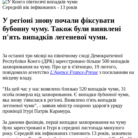
Середній вік інфікованих - 13 років
У регіоні знову почали фіксувати
бубонну чуму. Також були виявлені
п'ять випадків легеневої чуми.
За останні три місяці на північному сході Демократичної
Республіки Конго (ДРК) зареєстровано більше 500 випадків
захворювання на чуму. Про це в п'ятницю, 19 лютого,
повідомило агентство
L'Agence France-Presse
з посиланням на
місцеву владу.
"На цей час у нас виявлено близько 520 випадків чуми, 31
особа померла від захворювання. Є випадки бубонної чуми,
яка знову з'явилася в регіоні. Виявлено п'ять випадків
легеневої чуми", - заявив міністр охорони здоров'я уряду
провінції Ітурі Патрік Карамура.
За даними фахівців, перші випадки захворювання на чуму
були зареєстровані в Ітурі в середині листопада минулого
року. Середній вік інфікованих становить 13 років, зазначила