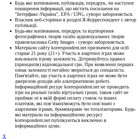
Будь яке копіювання, публікація, передрук, чи наступне
поширення інформації, що містить посилання на
"Інтерфакс-Україна", EPA / UPG, суворо забороняється.
Власник веб-сторінки в розділі Я-Корреспондент є автор
публікації.
Будь-яке копіювання, передрук та відтворення
фотографічних творів та/або аудіовізуальних творів
правовласника Getty Images - суворо забороняється.
Матеріали сайту korrespondent.net призначені для осіб
старше 21 року (21+). Участь в азартних іграх може
викликати ігрову залежність. Дотримуйтесь правил
(принципів) відповідальної гри. При виявленні перших
ознак залежності негайно зверніться до спеціаліста.
Пам'ятайте, що участь в азартних іграх не може бути
джерелом доходів або альтернативою роботі.
Інформаційний ресурс korrespondent.net не проводить
ігри на реальні та/або віртуальні гроші, також сайт не
приймає ні в якій формі оплату ставок та інших
платежів, які пов’язані/можуть бути пов’язані з
азартними іграми, букмекерами чи тоталізаторами. Будь-
які матеріали на інформаційному ресурсі
korrespondent.net публікуються виключно в
інформаційних цілях.
X