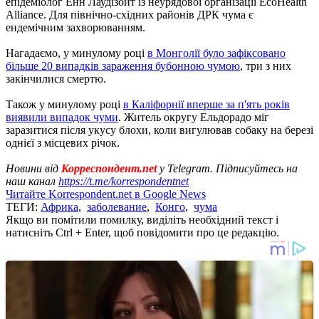
епідеміолог Енн Лаудізойт із неурядової організації EcoHealth
Alliance. Для північно-східних районів ДРК чума є
ендемічним захворюванням.
Нагадаємо, у минулому році
в Монголії було зафіксовано
більше 20 випадків зараження бубонною чумою
, три з них
закінчилися смертю.
Також у минулому році
в Каліфорнії вперше за п'ять років
виявили випадок чуми
. Житель округу Ельдорадо міг
заразитися після укусу блохи, коли вигулював собаку на березі
однієї з місцевих річок.
Новини від
Корреспондент.net
у Telegram. Підписуйтесь на
наш канал
https://t.me/korrespondentnet
Читайте Korrespondent.net в Google News
ТЕГИ:
Африка
,
заболевание
,
Конго
,
чума
Якщо ви помітили помилку, виділіть необхідний текст і
натисніть Ctrl + Enter, щоб повідомити про це редакцію.