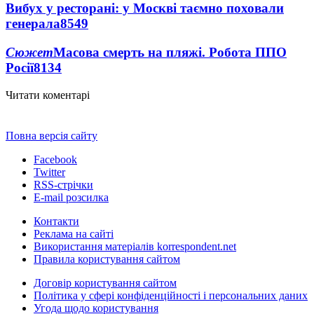
Вибух у ресторані: у Москві таємно поховали
генерала
8549
Сюжет
Масова смерть на пляжі. Робота ППО
Росії
8134
Читати коментарі
Повна версія сайту
Facebook
Twitter
RSS-стрічки
E-mail розсилка
Контакти
Реклама на сайті
Використання матеріалів korrespondent.net
Правила користування сайтом
Договір користування сайтом
Політика у сфері конфіденційності і персональних даних
Угода щодо користування