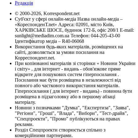
Редакція
© 2000-2026, Korrespondent.net
Суб'єкт у сфері онлайн-медіа Назва онлайн-медіа –
«КореспонденТ.net» Адреса: 02091, місто Київ,
ХАРКІВСЬКЕ ШОСЕ, будинок 172-Б, офіс 208/1 E-mail:
sunlight@mediadim.com.ua
Телефон: 044-205-43-00
Ідентифікатор медіа – R40-06068
Використання будь-яких матеріалів, розміщених на
сайті, дозволяється за умови посилання на
Корреспондент.net.
При копіюванні матеріалів зі сторінки « Новини України
і світу» , для інтернет - видань - обов'язкове пряме
відкрите для пошукових систем гіперпосилання .
Посилання має бути розміщена в незалежності від
повного або часткового використання матеріалів.
Гіперпосилання ( для інтернет - видань) - повинна бути
розміщена в підзаголовку або в першому абзаці
матеріалу.
Новини з позначками "Думка", "Експертиза", "Заява",
"Регіони", "Гроші", "Влада", "Вибори", "Тест-драйв",
"Спецпроекти", "Промо" публікуються на правах
реклами.
Розділ Спецпроекти створюється спільно з
комерційними партнерами.