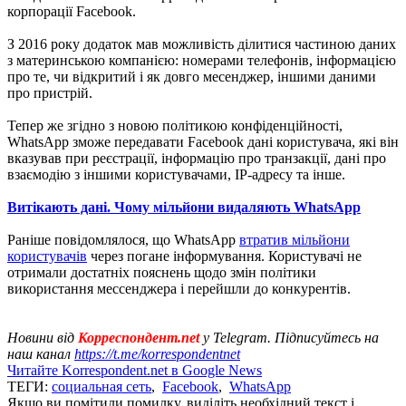
корпорації Facebook.
З 2016 року додаток мав можливість ділитися частиною даних
з материнською компанією: номерами телефонів, інформацією
про те, чи відкритий і як довго месенджер, іншими даними
про пристрій.
Тепер же згідно з новою політикою конфіденційності,
WhatsApp зможе передавати Facebook дані користувача, які він
вказував при реєстрації, інформацію про транзакції, дані про
взаємодію з іншими користувачами, IP-адресу та інше.
Витікають дані. Чому мільйони видаляють WhatsApp
Раніше повідомлялося, що WhatsApp
втратив мільйони
користувачів
через погане інформування. Користувачі не
отримали достатніх пояснень щодо змін політики
використання мессенджера і перейшли до конкурентів.
Новини від
Корреспондент.net
у Telegram. Підписуйтесь на
наш канал
https://t.me/korrespondentnet
Читайте Korrespondent.net в Google News
ТЕГИ:
социальная сеть
,
Facebook
,
WhatsApp
Якщо ви помітили помилку, виділіть необхідний текст і