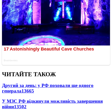
ЧИТАЙТЕ ТАКОЖ
Другий за день: у РФ поховали ще одного
генерала
13665
У МЗС РФ відкинули можливість завершення
війни
13502