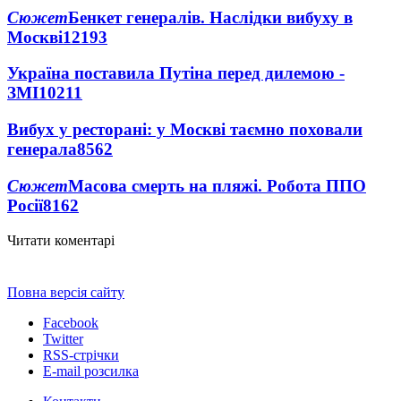
Сюжет
Бенкет генералів. Наслідки вибуху в
Москві
12193
Україна поставила Путіна перед дилемою -
ЗМІ
10211
Вибух у ресторані: у Москві таємно поховали
генерала
8562
Сюжет
Масова смерть на пляжі. Робота ППО
Росії
8162
Читати коментарі
Повна версія сайту
Facebook
Twitter
RSS-стрічки
E-mail розсилка