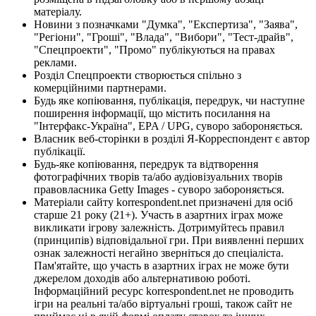
матеріалу.
Новини з позначками "Думка", "Експертиза", "Заява",
"Регіони", "Гроші", "Влада", "Вибори", "Тест-драйв",
"Спецпроекти", "Промо" публікуються на правах
реклами.
Розділ Спецпроекти створюється спільно з
комерційними партнерами.
Будь яке копіювання, публікація, передрук, чи наступне
поширення інформації, що містить посилання на
"Інтерфакс-Україна", EPA / UPG, суворо забороняється.
Власник веб-сторінки в розділі Я-Корреспондент є автор
публікації.
Будь-яке копіювання, передрук та відтворення
фотографічних творів та/або аудіовізуальних творів
правовласника Getty Images - суворо забороняється.
Матеріали сайту korrespondent.net призначені для осіб
старше 21 року (21+). Участь в азартних іграх може
викликати ігрову залежність. Дотримуйтесь правил
(принципів) відповідальної гри. При виявленні перших
ознак залежності негайно зверніться до спеціаліста.
Пам'ятайте, що участь в азартних іграх не може бути
джерелом доходів або альтернативою роботі.
Інформаційний ресурс korrespondent.net не проводить
ігри на реальні та/або віртуальні гроші, також сайт не