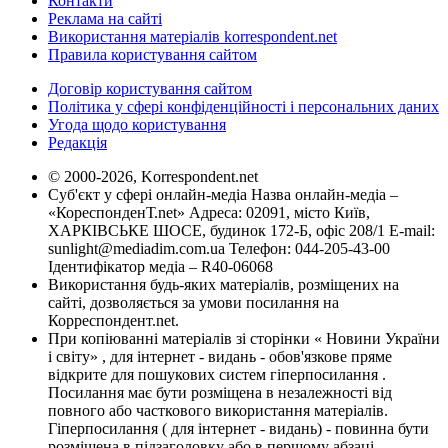
Контакти
Реклама на сайті
Використання матеріалів korrespondent.net
Правила користування сайтом
Договір користування сайтом
Політика у сфері конфіденційності і персональних даних
Угода щодо користування
Редакція
© 2000-2026, Korrespondent.net
Суб'єкт у сфері онлайн-медіа Назва онлайн-медіа –
«КореспонденТ.net» Адреса: 02091, місто Київ,
ХАРКІВСЬКЕ ШОСЕ, будинок 172-Б, офіс 208/1 E-mail:
sunlight@mediadim.com.ua
Телефон: 044-205-43-00
Ідентифікатор медіа – R40-06068
Використання будь-яких матеріалів, розміщених на
сайті, дозволяється за умови посилання на
Корреспондент.net.
При копіюванні матеріалів зі сторінки « Новини України
і світу» , для інтернет - видань - обов'язкове пряме
відкрите для пошукових систем гіперпосилання .
Посилання має бути розміщена в незалежності від
повного або часткового використання матеріалів.
Гіперпосилання ( для інтернет - видань) - повинна бути
розміщена в підзаголовку або в першому абзаці