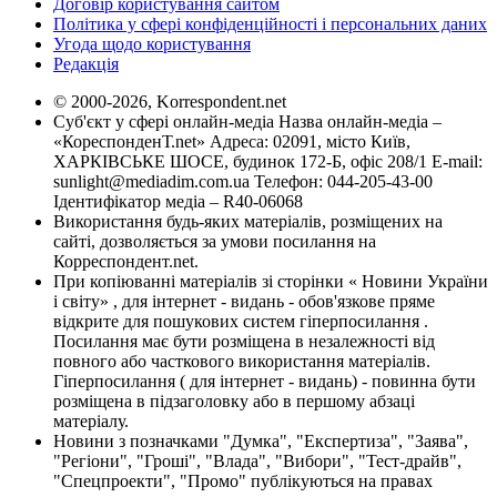
Договір користування сайтом
Політика у сфері конфіденційності і персональних даних
Угода щодо користування
Редакція
© 2000-2026, Korrespondent.net
Суб'єкт у сфері онлайн-медіа Назва онлайн-медіа –
«КореспонденТ.net» Адреса: 02091, місто Київ,
ХАРКІВСЬКЕ ШОСЕ, будинок 172-Б, офіс 208/1 E-mail:
sunlight@mediadim.com.ua
Телефон: 044-205-43-00
Ідентифікатор медіа – R40-06068
Використання будь-яких матеріалів, розміщених на
сайті, дозволяється за умови посилання на
Корреспондент.net.
При копіюванні матеріалів зі сторінки « Новини України
і світу» , для інтернет - видань - обов'язкове пряме
відкрите для пошукових систем гіперпосилання .
Посилання має бути розміщена в незалежності від
повного або часткового використання матеріалів.
Гіперпосилання ( для інтернет - видань) - повинна бути
розміщена в підзаголовку або в першому абзаці
матеріалу.
Новини з позначками "Думка", "Експертиза", "Заява",
"Регіони", "Гроші", "Влада", "Вибори", "Тест-драйв",
"Спецпроекти", "Промо" публікуються на правах