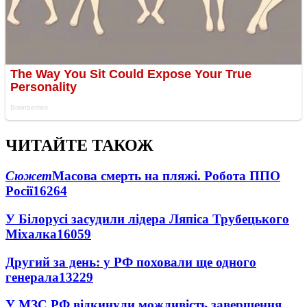
ЧИТАЙТЕ ТАКОЖ
Сюжет
Масова смерть на пляжі. Робота ППО
Росії
16264
У Білорусі засудили лідера Ляпіса Трубецького
Міхалка
16059
Другий за день: у РФ поховали ще одного
генерала
13229
У МЗС РФ відкинули можливість завершення