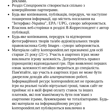
реклами.
Розділ Спецпроекти створюється спільно з
комерційними партнерами.
Будь яке копіювання, публікація, передрук, чи наступне
поширення інформації, що містить посилання на
"Інтерфакс-Україна", EPA / UPG, суворо забороняється.
Власник веб-сторінки в розділі Я-Корреспондент є автор
публікації.
Будь-яке копіювання, передрук та відтворення
фотографічних творів та/або аудіовізуальних творів
правовласника Getty Images - суворо забороняється.
Матеріали сайту korrespondent.net призначені для осіб
старше 21 року (21+). Участь в азартних іграх може
викликати ігрову залежність. Дотримуйтесь правил
(принципів) відповідальної гри. При виявленні перших
ознак залежності негайно зверніться до спеціаліста.
Пам'ятайте, що участь в азартних іграх не може бути
джерелом доходів або альтернативою роботі.
Інформаційний ресурс korrespondent.net не проводить
ігри на реальні та/або віртуальні гроші, також сайт не
приймає ні в якій формі оплату ставок та інших
платежів, які пов’язані/можуть бути пов’язані з
азартними іграми, букмекерами чи тоталізаторами. Будь-
які матеріали на інформаційному ресурсі
korrespondent.net публікуються виключно в