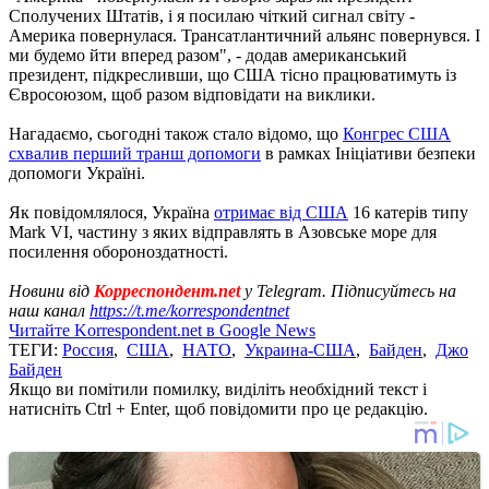
Сполучених Штатів, і я посилаю чіткий сигнал світу -
Америка повернулася. Трансатлантичний альянс повернувся. І
ми будемо йти вперед разом", - додав американський
президент, підкресливши, що США тісно працюватимуть із
Євросоюзом, щоб разом відповідати на виклики.
Нагадаємо, сьогодні також стало відомо, що
Конгрес США
схвалив перший транш допомоги
в рамках Ініціативи безпеки
допомоги Україні.
Як повідомлялося, Україна
отримає від США
16 катерів типу
Mark VI, частину з яких відправлять в Азовське море для
посилення обороноздатності.
Новини від
Корреспондент.net
у Telegram. Підписуйтесь на
наш канал
https://t.me/korrespondentnet
Читайте Korrespondent.net в Google News
ТЕГИ:
Россия
,
США
,
НАТО
,
Украина-США
,
Байден
,
Джо
Байден
Якщо ви помітили помилку, виділіть необхідний текст і
натисніть Ctrl + Enter, щоб повідомити про це редакцію.