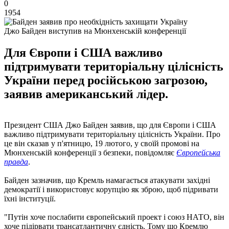
0
1954
Джо Байден виступив на Мюнхенській конференції
Для Європи і США важливо
підтримувати територіальну цілісність
України перед російською загрозою,
заявив американський лідер.
Президент США Джо Байден заявив, що для Європи і США
важливо підтримувати територіальну цілісність України. Про
це він сказав у п'ятницю, 19 лютого, у своїй промові на
Мюнхенській конференції з безпеки, повідомляє
Європейська
правда
.
Байден зазначив, що Кремль намагається атакувати західні
демократії і використовує корупцію як зброю, щоб підривати
їхні інституції.
"Путін хоче послабити європейський проект і союз НАТО, він
хоче підірвати трансатлантичну єдність. Тому що Кремлю