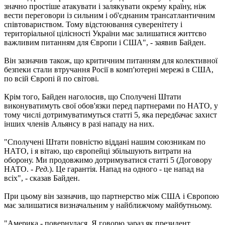
значно простіше атакувати і залякувати окрему країну, ніж
вести переговори із сильним і об'єднаним трансатлантичним
співтовариством. Тому відстоювання суверенітету і
територіальної цілісності України має залишатися життєво
важливим питанням для Європи і США", - заявив Байден.
Він зазначив також, що критичним питанням для колективної
безпеки стали втручання Росії в комп'ютерні мережі в США,
по всій Європі й по світові.
Крім того, Байден наголосив, що Сполучені Штати
виконуватимуть свої обов'язки перед партнерами по НАТО, у
тому числі дотримуватимуться статті 5, яка передбачає захист
інших членів Альянсу в разі нападу на них.
"Сполучені Штати повністю віддані нашим союзникам по
НАТО, і я вітаю, що європейці збільшують витрати на
оборону. Ми продовжимо дотримуватися статті 5 (Договору
НАТО. -
Ред.
). Це гарантія. Напад на одного - це напад на
всіх", - сказав Байден.
При цьому він зазначив, що партнерство між США і Європою
має залишатися визначальним у найближчому майбутньому.
"Америка - повернулася. Я говорю зараз як президент