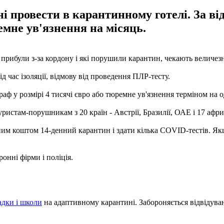
ні провести в карантинному готелі. За ві
емне ув'язнення на місяць.
які прибули з-за кордону і які порушили карантин, чекають велич
д час ізоляції, відмову від проведення ПЛР-тесту.
 у розмірі 4 тисячі євро або тюремне ув'язнення терміном на од
ристам-порушникам з 20 країн - Австрії, Бразилії, ОАЕ і 17 афр
сним коштом 14-денний карантин і здати кілька COVID-тестів. Як
онні фірми і поліція.
адки і школи
на адаптивному карантині. Забороняється відвідуванн