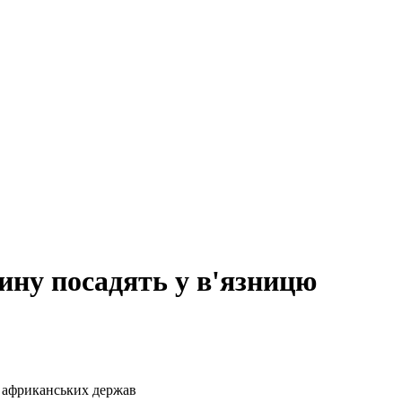
ину посадять у в'язницю
7 африканських держав