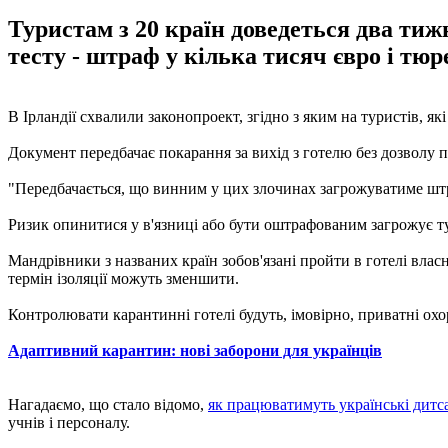
Туристам з 20 країн доведеться два тиж
тесту - штраф у кілька тисяч євро і тюр
В Ірландії схвалили законопроект, згідно з яким на туристів, 
Документ передбачає покарання за вихід з готелю без дозволу пі
"Передбачається, що винним у цих злочинах загрожуватиме штраф
Ризик опинитися у в'язниці або бути оштрафованим загрожує ту
Мандрівники з названих країн зобов'язані пройти в готелі вла
термін ізоляції можуть зменшити.
Контролювати карантинні готелі будуть, імовірно, приватні охор
Адаптивний карантин: нові заборони для українців
Нагадаємо, що стало відомо,
як працюватимуть українські дитс
учнів і персоналу.