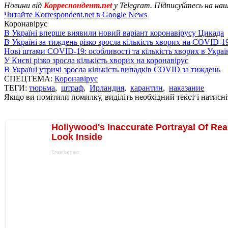
Новини від
Корреспондент.net
у Telegram. Підписуйтесь на на
Читайте Korrespondent.net в Google News
Коронавірус
В Україні вперше виявили новий варіант коронавірусу Цикада
В Україні за тиждень різко зросла кількість хворих на COVID-1
Нові штами COVID-19: особливості та кількість хворих в Украї
У Києві різко зросла кількість хворих на коронавірус
В Україні утричі зросла кількість випадків COVID за тиждень
СПЕЦТЕМА:
Коронавірус
ТЕГИ:
тюрьма
,
штраф
,
Ирландия
,
карантин
,
наказание
Якщо ви помітили помилку, виділіть необхідний текст і натисніт