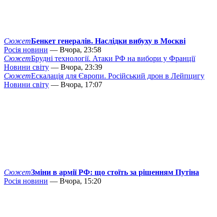
Сюжет
Бенкет генералів. Наслідки вибуху в Москві
Росія новини
— Вчора, 23:58
Сюжет
Брудні технології. Атаки РФ на вибори у Франції
Новини світу
— Вчора, 23:39
Сюжет
Ескалація для Європи. Російський дрон в Лейпцигу
Новини світу
— Вчора, 17:07
Сюжет
Зміни в армії РФ: що стоїть за рішенням Путіна
Росія новини
— Вчора, 15:20