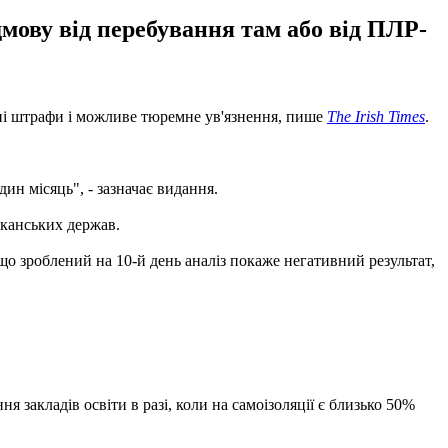
дмову від перебування там або від ПЛР-
езні штрафи і можливе тюремне ув'язнення, пише
The Irish Times
.
ин місяць", - зазначає видання.
иканських держав.
що зроблений на 10-й день аналіз покаже негативний результат,
я закладів освіти в разі, коли на самоізоляції є близько 50%