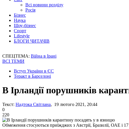
Всі новини розділу
Росія
Бізнес
Наука
Шоу-бізнес
Спорт
Lifestyle
БЛОГИ ЧИТАЧІВ
СПЕЦТЕМА:
Війна в Ірані
ВСІ ТЕМИ
Вступ України в ЄС
Теракт в Барселоні
В Ірландії порушників карант
Текст:
Надтока Світлана
, 19 лютого 2021, 20:44
0
220
Обмеження стосуються приїжджих з Австрії, Бразилії, ОАЕ і 1