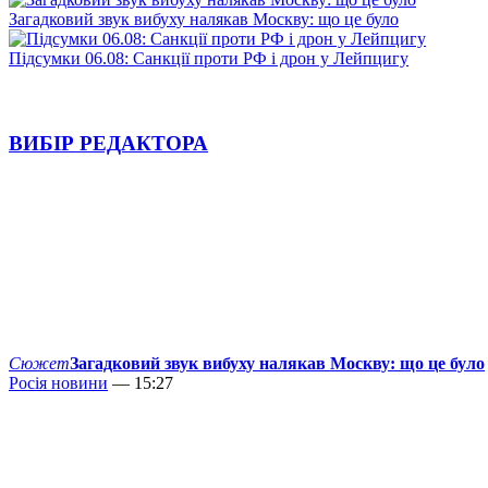
Загадковий звук вибуху налякав Москву: що це було
Підсумки 06.08: Санкції проти РФ і дрон у Лейпцигу
ВИБІР РЕДАКТОРА
Сюжет
Загадковий звук вибуху налякав Москву: що це було
Росія новини
— 15:27