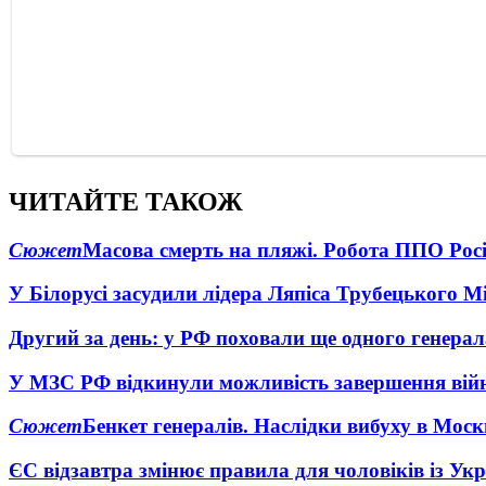
ЧИТАЙТЕ ТАКОЖ
Сюжет
Масова смерть на пляжі. Робота ППО Росі
У Білорусі засудили лідера Ляпіса Трубецького М
Другий за день: у РФ поховали ще одного генерал
У МЗС РФ відкинули можливість завершення вій
Сюжет
Бенкет генералів. Наслідки вибуху в Моск
ЄС відзавтра змінює правила для чоловіків із Ук