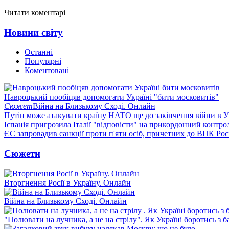
Читати коментарі
Новини світу
Останні
Популярні
Коментовані
Навроцький пообіцяв допомогати Україні "бити московитів"
Сюжет
Війна на Близькому Сході. Онлайн
Путін може атакувати країну НАТО ще до закінчення війни в Ук
Іспанія пригрозила Італії "відповісти" на прикордонний контро
ЄС запровадив санкції проти п'яти осіб, причетних до ВПК Росі
Сюжети
Вторгнення Росії в Україну. Онлайн
Війна на Близькому Сході. Онлайн
"Полювати на лучника, а не на стрілу". Як Україні боротись з 