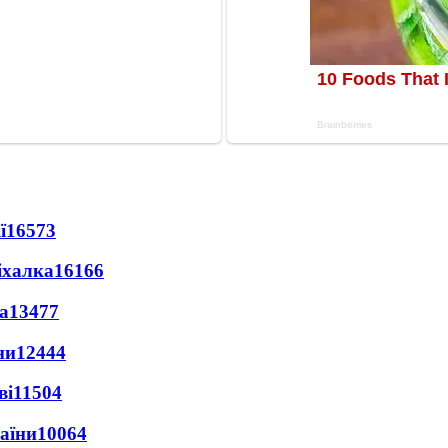
ї
16573
іхалка
16166
а
13477
ни
12444
ві
11504
раїни
10064