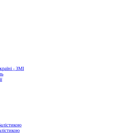
раїні - ЗМІ
ль
ї
балістикою