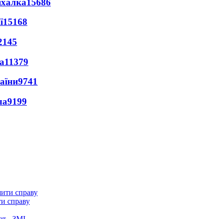
іхалка
15686
ї
15168
2145
а
11379
раїни
9741
ла
9199
ти справу
ет - ЗМІ