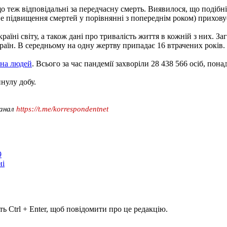
 теж відповідальні за передчасну смерть. Виявилося, що подібн
льне підвищення смертей у порівнянні з попереднім роком) прихо
раїні світу, а також дані про тривалість життя в кожній з них. З
країн. В середньому на одну жертву припадає 16 втрачених років.
она людей
. Всього за час пандемії захворіли 28 438 566 осіб, пон
инулу добу.
канал
https://t.me/korrespondentnet
9
ні
ь Ctrl + Enter, щоб повідомити про це редакцію.