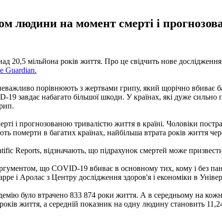
ком людини на момент смерті і прогнозов
понад 20,5 мільйона років життя. Про це свідчить нове досліджен
e Guardian.
зневажливо порівнюють з жертвами грипу, який щорічно вбиває ба
-19 завдає набагато більшої шкоди. У країнах, які дуже сильно по
грип.
ерті і прогнозованою тривалістю життя в країні. Чоловіки постра
 померти в багатих країнах, найбільша втрата років життя через
tific Reports, відзначають, що підрахунок смертей може призвес
м аргументом, що COVID-19 вбиває в основному тих, кому і без па
арре і Аролас з Центру дослідження здоров'я і економіки в Унів
демію було втрачено 833 874 роки життя. А в середньому на кожн
567 років життя, а середній показник на одну людину становить 11