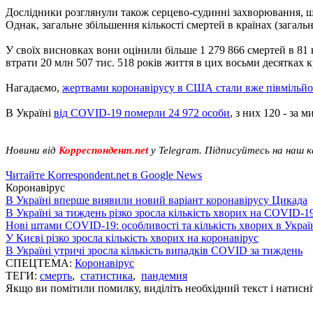
Дослідники розглянули також серцево-судинні захворювання, що
Однак, загальне збільшення кількості смертей в країнах (зага
У своїх висновках вони оцінили більше 1 279 866 смертей в 81 к
втрати 20 млн 507 тис. 518 років життя в цих восьми десятках 
Нагадаємо,
жертвами коронавірусу в США стали вже півмільй
В Україні
від COVID-19 померли 24 972 особи
, з них 120 - за м
Новини від
Корреспондент.net
у Telegram. Підписуйтесь на наш 
Читайте Korrespondent.net в Google News
Коронавірус
В Україні вперше виявили новий варіант коронавірусу Цикада
В Україні за тиждень різко зросла кількість хворих на COVID-1
Нові штами COVID-19: особливості та кількість хворих в Украї
У Києві різко зросла кількість хворих на коронавірус
В Україні утричі зросла кількість випадків COVID за тиждень
СПЕЦТЕМА:
Коронавірус
ТЕГИ:
смерть
,
статистика
,
пандемия
Якщо ви помітили помилку, виділіть необхідний текст і натисніт