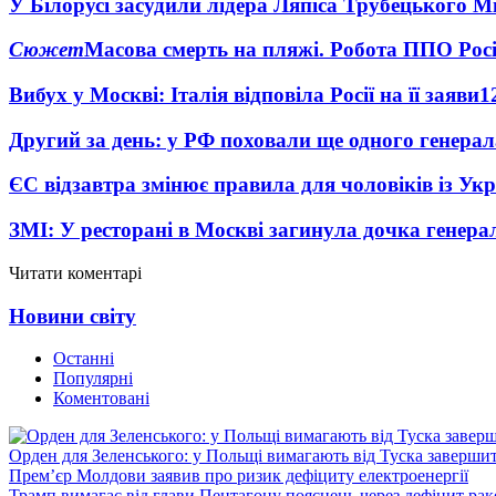
У Білорусі засудили лідера Ляпіса Трубецького М
Сюжет
Масова смерть на пляжі. Робота ППО Росі
Вибух у Москві: Італія відповіла Росії на її заяви
1
Другий за день: у РФ поховали ще одного генерал
ЄС відзавтра змінює правила для чоловіків із Ук
ЗМІ: У ресторані в Москві загинула дочка генера
Читати коментарі
Новини світу
Останні
Популярні
Коментовані
Орден для Зеленського: у Польщі вимагають від Туска заверши
Прем’єр Молдови заявив про ризик дефіциту електроенергії
Трамп вимагає від глави Пентагону пояснень через дефіцит рак