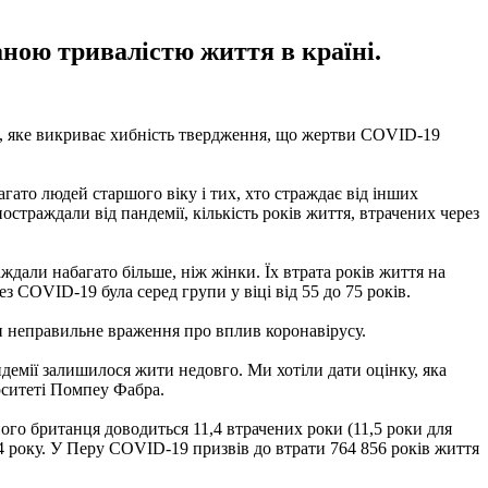
аною тривалістю життя в країні.
ня, яке викриває хибність твердження, що жертви COVID-19
гато людей старшого віку і тих, хто страждає від інших
страждали від пандемії, кількість років життя, втрачених через
ждали набагато більше, ніж жінки. Їх втрата років життя на
 COVID-19 була серед групи у віці від 55 до 75 років.
ти неправильне враження про вплив коронавірусу.
ндемії залишилося жити недовго. Ми хотіли дати оцінку, яка
ерситеті Помпеу Фабра.
ого британця доводиться 11,4 втрачених роки (11,5 роки для
,24 року. У Перу COVID-19 призвів до втрати 764 856 років життя