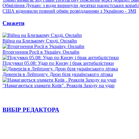
Обміління Дунаю: з води виринули десятки нацистських корабл
США відновили повний обмін розвідданими з Україною - ЗМІ
Сюжети
Війна на Близькому Сході. Онлайн
Вторгнення Росії в Україну. Онлайн
Підсумки 05.08: Удар по Києву і брак антибалістики
Диверсія в Лейпцигу. Дрон біля українського літака
"Намагаються зламати Київ". Реакція Заходу на удар
ВИБІР РЕДАКТОРА