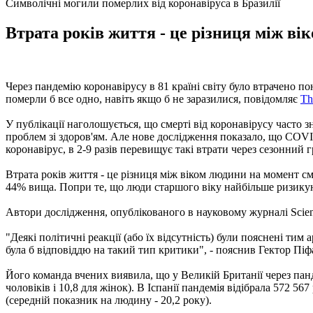
Символічні могили померлих від коронавіруса в Бразилії
Втрата років життя - це різниця між ві
Через пандемію коронавірусу в 81 країні світу було втрачено 
померли б все одно, навіть якщо б не заразилися, повідомляє
Th
У публікації наголошується, що смерті від коронавірусу часто 
проблем зі здоров'ям. Але нове дослідження показало, що COVID
коронавірус, в 2-9 разів перевищує такі втрати через сезонний 
Втрата років життя - це різниця між віком людини на момент см
44% вища. Попри те, що люди старшого віку найбільше ризикують
Автори дослідження, опублікованого в науковому журналі Scien
"Деякі політичні реакції (або їх відсутність) були пояснені ти
була б відповіддю на такий тип критики", - пояснив Гектор Піф
Його команда вчених виявила, що у Великій Британії через пан
чоловіків і 10,8 для жінок). В Іспанії пандемія відібрала 572 
(середній показник на людину - 20,2 року).