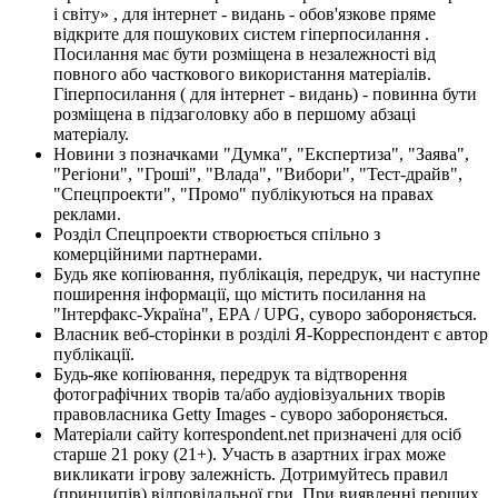
і світу» , для інтернет - видань - обов'язкове пряме
відкрите для пошукових систем гіперпосилання .
Посилання має бути розміщена в незалежності від
повного або часткового використання матеріалів.
Гіперпосилання ( для інтернет - видань) - повинна бути
розміщена в підзаголовку або в першому абзаці
матеріалу.
Новини з позначками "Думка", "Експертиза", "Заява",
"Регіони", "Гроші", "Влада", "Вибори", "Тест-драйв",
"Спецпроекти", "Промо" публікуються на правах
реклами.
Розділ Спецпроекти створюється спільно з
комерційними партнерами.
Будь яке копіювання, публікація, передрук, чи наступне
поширення інформації, що містить посилання на
"Інтерфакс-Україна", EPA / UPG, суворо забороняється.
Власник веб-сторінки в розділі Я-Корреспондент є автор
публікації.
Будь-яке копіювання, передрук та відтворення
фотографічних творів та/або аудіовізуальних творів
правовласника Getty Images - суворо забороняється.
Матеріали сайту korrespondent.net призначені для осіб
старше 21 року (21+). Участь в азартних іграх може
викликати ігрову залежність. Дотримуйтесь правил
(принципів) відповідальної гри. При виявленні перших