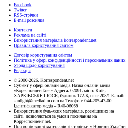
Facebook
Twitter
RSS-стрічки
E-mail розсилка
Контакти
Реклама на сайті
Використання матеріалів korrespondent.net
Правила користування сайтом
Договір користування сайтом
Політика у сфері конфіденційності і персональних даних
Угода щодо користування
Редакція
© 2000-2026, Korrespondent.net
Суб'єкт у сфері онлайн-медіа Назва онлайн-медіа –
«КореспонденТ.net» Адреса: 02091, місто Київ,
ХАРКІВСЬКЕ ШОСЕ, будинок 172-Б, офіс 208/1 E-mail:
sunlight@mediadim.com.ua
Телефон: 044-205-43-00
Ідентифікатор медіа – R40-06068
Використання будь-яких матеріалів, розміщених на
сайті, дозволяється за умови посилання на
Корреспондент.net.
При копіюванні матеріалів зі сторінки « Новини України