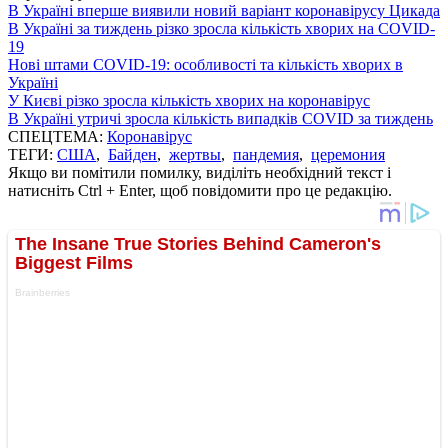
В Україні вперше виявили новий варіант коронавірусу Цикада
В Україні за тиждень різко зросла кількість хворих на COVID-
19
Нові штами COVID-19: особливості та кількість хворих в
Україні
У Києві різко зросла кількість хворих на коронавірус
В Україні утричі зросла кількість випадків COVID за тиждень
СПЕЦТЕМА:
Коронавірус
ТЕГИ:
США
,
Байден
,
жертвы
,
пандемия
,
церемония
Якщо ви помітили помилку, виділіть необхідний текст і
натисніть Ctrl + Enter, щоб повідомити про це редакцію.