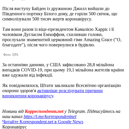
Після виступу Байден із дружиною Джилл вийшли до
Південного портику Білого дому, де горіли 500 свічок, що
символізували 500 тисяч жертв коронавірусу.
Там вони разом із віце-президентом Камалією Харріс і її
чоловіком Дугласом Емхоффом, схиливши голови,
прослухали знаменитий церковний гімн Amazing Grace ("О,
благодате"), після чого повернулися в будівлю.
Фото: ЕРА
За останніми даними, у США зафіксовано 28,8 мільйона
випадків COVID-19, при цьому 19,1 мільйона жителів країни
вже одужали від інфекції.
Як повідомлялося, Штати закликали Всесвітню організацію
охорони здоров'я
активніше розслідувати причини
виникнення коронавірусу
.
Новини від
Корреспондент.net
у Telegram. Підписуйтесь на
наш канал
https://t.me/korrespondentnet
Читайте Korrespondent.net в Google News
Коронавірус