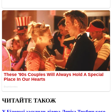
ЧИТАЙТЕ ТАКОЖ
У Білорусі засудили лідера Ляпіса Трубецького