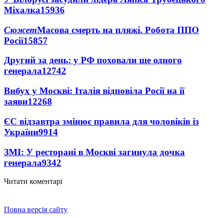
Міхалка
15936
Сюжет
Масова смерть на пляжі. Робота ППО
Росії
15857
Другий за день: у РФ поховали ще одного
генерала
12742
Вибух у Москві: Італія відповіла Росії на її
заяви
12268
ЄС відзавтра змінює правила для чоловіків із
України
9914
ЗМІ: У ресторані в Москві загинула дочка
генерала
9342
Читати коментарі
Повна версія сайту