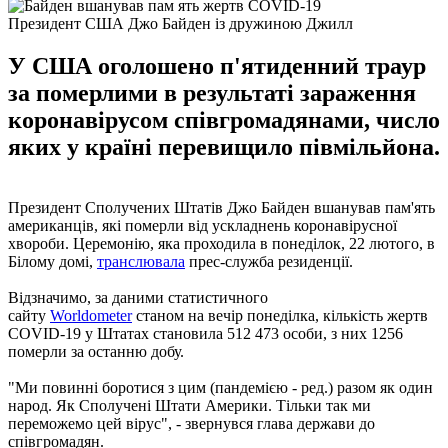
Президент США Джо Байден із дружиною Джилл
У США оголошено п'ятиденний траур
за померлими в результаті зараження
коронавірусом співгромадянами, число
яких у країні перевищило півмільйона.
Президент Сполучених Штатів Джо Байден вшанував пам'ять
американців, які померли від ускладнень коронавірусної
хвороби. Церемонію, яка проходила в понеділок, 22 лютого, в
Білому домі,
транслювала
прес-служба резиденції.
Відзначимо, за даними статистичного
сайту
Worldometer
станом на вечір понеділка, кількість жертв
COVID-19 у Штатах становила 512 473 особи, з них 1256
померли за останню добу.
"Ми повинні боротися з цим (пандемією - ред.) разом як один
народ. Як Сполучені Штати Америки. Тільки так ми
переможемо цей вірус", - звернувся глава держави до
співгромадян.