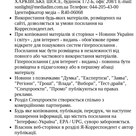
ХАРКІВСЬКЕ ШОСЕ, будинок 172-Б, офіс 208/1 E-mail:
sunlight@mediadim.com.ua
Телефон: 044-205-43-00
Ідентифікатор медіа – R40-06068
Використання будь-яких матеріалів, розміщених на
сайті, дозволяється за умови посилання на
Корреспондент.net.
При копіюванні матеріалів зі сторінки « Новини України
і світу» , для інтернет - видань - обов'язкове пряме
відкрите для пошукових систем гіперпосилання .
Посилання має бути розміщена в незалежності від
повного або часткового використання матеріалів.
Гіперпосилання ( для інтернет - видань) - повинна бути
розміщена в підзаголовку або в першому абзаці
матеріалу.
Новини з позначками "Думка", "Експертиза", "Заява",
"Регіони", "Гроші", "Влада", "Вибори", "Тест-драйв",
"Спецпроекти", "Промо" публікуються на правах
реклами.
Розділ Спецпроекти створюється спільно з
комерційними партнерами.
Будь яке копіювання, публікація, передрук, чи наступне
поширення інформації, що містить посилання на
"Інтерфакс-Україна", EPA / UPG, суворо забороняється.
Власник веб-сторінки в розділі Я-Корреспондент є автор
публікації.