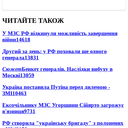
ЧИТАЙТЕ ТАКОЖ
У МЗС РФ відкинули можливість завершення
війни
14618
Другий за день: у РФ поховали ще одного
генерала
13831
Сюжет
Бенкет генералів. Наслідки вибуху в
Москві
13059
Україна поставила Путіна перед дилемою -
ЗМІ
10463
Ексочільнику МЗС Угорщини Сійярто загрожує
в'язниця
9731
РФ створила "українську бригаду" з полонених