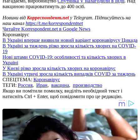
Нагадаємо, виробництво
Спутника V налагодили в Індії
. Над
вакциною працюватимуть до 400 осіб.
Новини від
Корреспондент.net
у Telegram. Підписуйтесь на
наш канал
https://t.me/korrespondentnet
Читайте Korrespondent.net в Google News
Коронавірус
В Україні вперше виявили новий варіант коронавірусу Цикада
В Україні за тиждень різко зросла кількість хворих на COVID-
19
Нові штами COVID-19: особливості та кількість хворих в
Україні
У Києві різко зросла кількість хворих на коронавірус
В Україні утричі зросла кількість випадків COVID за тиждень
СПЕЦТЕМА:
Коронавірус
ТЕГИ:
Россия
,
Иран
,
вакцина
,
производство
Якщо ви помітили помилку, виділіть необхідний текст і
натисніть Ctrl + Enter, щоб повідомити про це редакцію.