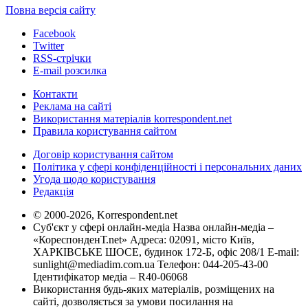
Повна версія сайту
Facebook
Twitter
RSS-стрічки
E-mail розсилка
Контакти
Реклама на сайті
Використання матеріалів korrespondent.net
Правила користування сайтом
Договір користування сайтом
Політика у сфері конфіденційності і персональних даних
Угода щодо користування
Редакція
© 2000-2026, Korrespondent.net
Суб'єкт у сфері онлайн-медіа Назва онлайн-медіа –
«КореспонденТ.net» Адреса: 02091, місто Київ,
ХАРКІВСЬКЕ ШОСЕ, будинок 172-Б, офіс 208/1 E-mail:
sunlight@mediadim.com.ua
Телефон: 044-205-43-00
Ідентифікатор медіа – R40-06068
Використання будь-яких матеріалів, розміщених на
сайті, дозволяється за умови посилання на