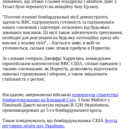
Зазначено, що літаки з сьомої ескадрильї з авіабази Дайс у
Техасі були перекинуті на авіаційну базу Ерлану.
"Поточні планові бомбардувальні місії демонструють
здатність ВВС підтримувати готовність та підтримувати
наших союзників і партнерів, незалежно від будь-яких
зовнішніх викликів. Ці місії також забезпечують тренування,
необхідні для реагування на будь-яку потенційну кризу або
виклик у всьому світі", - йдеться в заяві, в якій не
уточнюється, скільки саме літаків прибули в Норвегію.
За словами генерала Джеффрі Харрігіана, командувача
європейським контингентом ВВС США, спільні навчання з
такими союзниками, як Норвегія, дозволяють відточувати
навички стримування і оборони, а також зміцнювати
стабільність у регіоні.
Нагадаємо, американські військові
перекинули стратегічні
бомбардувальники на Близький Схід
. З бази Майнот у
Північній Дакоті вилетіли екіпажі B-52H Stratofortress,
прикомандировані до 5-го бомбардувальної крила.
Також повідомлялося, що бомбардувальники США
будуть
регулярно літати над Україною.