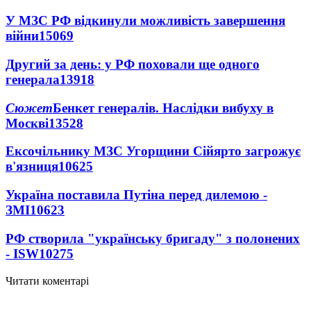
У МЗС РФ відкинули можливість завершення
війни
15069
Другий за день: у РФ поховали ще одного
генерала
13918
Сюжет
Бенкет генералів. Наслідки вибуху в
Москві
13528
Ексочільнику МЗС Угорщини Сійярто загрожує
в'язниця
10625
Україна поставила Путіна перед дилемою -
ЗМІ
10623
РФ створила "українську бригаду" з полонених
- ISW
10275
Читати коментарі