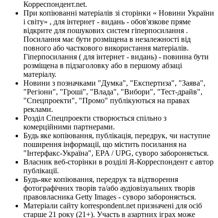
Корреспондент.net.
При копіюванні матеріалів зі сторінки « Новини України
і світу» , для інтернет - видань - обов'язкове пряме
відкрите для пошукових систем гіперпосилання .
Посилання має бути розміщена в незалежності від
повного або часткового використання матеріалів.
Гіперпосилання ( для інтернет - видань) - повинна бути
розміщена в підзаголовку або в першому абзаці
матеріалу.
Новини з позначками "Думка", "Експертиза", "Заява",
"Регіони", "Гроші", "Влада", "Вибори", "Тест-драйв",
"Спецпроекти", "Промо" публікуються на правах
реклами.
Розділ Спецпроекти створюється спільно з
комерційними партнерами.
Будь яке копіювання, публікація, передрук, чи наступне
поширення інформації, що містить посилання на
"Інтерфакс-Україна", EPA / UPG, суворо забороняється.
Власник веб-сторінки в розділі Я-Корреспондент є автор
публікації.
Будь-яке копіювання, передрук та відтворення
фотографічних творів та/або аудіовізуальних творів
правовласника Getty Images - суворо забороняється.
Матеріали сайту korrespondent.net призначені для осіб
старше 21 року (21+). Участь в азартних іграх може