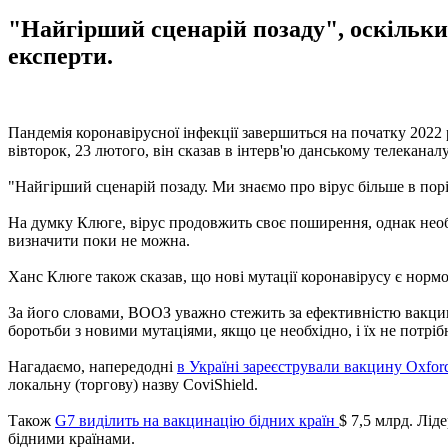
"Найгірший сценарій позаду", оскільки 
експерти.
Пандемія коронавірусної інфекції завершиться на початку 2022
вівторок, 23 лютого, він сказав в інтерв'ю данському телеканал
"Найгірший сценарій позаду. Ми знаємо про вірус більше в порі
На думку Клюге, вірус продовжить своє поширення, однак необх
визначити поки не можна.
Ханс Клюге також сказав, що нові мутації коронавірусу є нормо
За його словами, ВООЗ уважно стежить за ефективністю вакци
боротьби з новими мутаціями, якщо це необхідно, і їх не потріб
Нагадаємо, напередодні
в Україні зареєстрували вакцину Oxfor
локальну (торгову) назву CoviShield.
Також
G7 виділить на вакцинацію бідних країн
$ 7,5 млрд. Лід
бідними країнами.