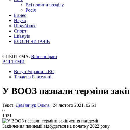
Всі новини розділу
Росія
Бізнес
Наука
Шоу-бізнес
Спорт
Lifestyle
БЛОГИ ЧИТАЧІВ
СПЕЦТЕМА:
Війна в Ірані
ВСІ ТЕМИ
Вступ України в ЄС
Теракт в Барселоні
У ВООЗ назвали терміни закі
Текст:
Дем'янчук Ольга
, 24 лютого 2021, 02:51
0
1921
Закінчення пандемії відбудеться на початку 2022 року