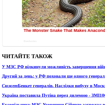
ЧИТАЙТЕ ТАКОЖ
У МЗС РФ відкинули можливість завершення вій
Другий за день: у РФ поховали ще одного генерал
Сюжет
Бенкет генералів. Наслідки вибуху в Моск
Україна поставила Путіна перед дилемою - ЗМІ
10
Ексочільнику МЗС Угорщини Сійярто загрожує в