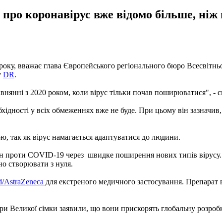
про коронавірус вже відомо більше, ніж
 року, вважає глава Європейського регіонального бюро Всесвітнь
у
DR
.
внянні з 2020 роком, коли вірус тільки почав поширюватися", - 
ідності у всіх обмеженнях вже не буде. При цьому він зазначив,
ю, так як вірус намагається адаптуватися до людини.
н проти COVID-19 через швидке поширення нових типів вірусу. 
но створювати з нуля.
d/AstraZeneca
для екстреного медичного застосування. Препарат в
ери Великої сімки заявили, що вони прискорять глобальну розроб