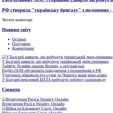
РФ створила "українську бригаду" з полонених -
Читати коментарі
Новини світу
Останні
Популярні
Коментовані
У Болгарії заявили, що вибухнув український дрон-приманка
Тайфун Дельфін накрив Японію, є постраждалі
Радбез ООН обговорить поводження з полоненими в РФ
Туреччина обмежила рух суден до Чорного моря через атаки
У Болгарії невідомий БПЛА вибухнув поблизу газопроводу
Сюжети
Вторгнення Росії в Україну. Онлайн
Війна на Близькому Сході. Онлайн