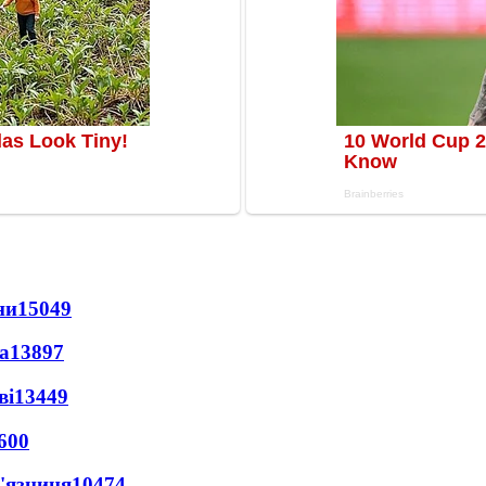
ни
15049
а
13897
ві
13449
600
'язниця
10474