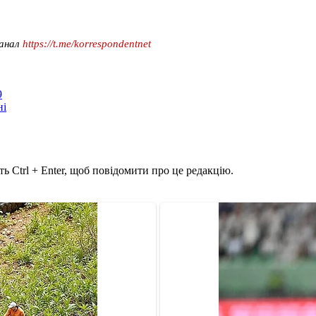
канал
https://t.me/korrespondentnet
9
ні
ь Ctrl + Enter, щоб повідомити про це редакцію.