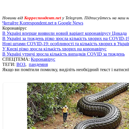
Новини від
Корреспондент.net
у Telegram. Підписуйтесь на наш 
Читайте Korrespondent.net в Google News
Коронавірус
В Україні вперше виявили новий варіант коронавірусу Цикада
В Україні за тиждень різко зросла кількість хворих на COVID-1
Нові штами COVID-19: особливості та кількість хворих в Украї
У Києві різко зросла кількість хворих на коронавірус
В Україні утричі зросла кількість випадків COVID за тиждень
СПЕЦТЕМА:
Коронавірус
ТЕГИ:
ВОЗ
,
пандемия
Якщо ви помітили помилку, виділіть необхідний текст і натисніт