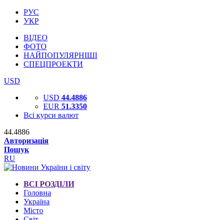
РУС
УКР
ВІДЕО
ФОТО
НАЙПОПУЛЯРНІШІ
СПЕЦПРОЕКТИ
USD
USD
44.4886
EUR
51.3350
Всі курси валют
44.4886
Авторизація
Пошук
RU
ВСІ РОЗДІЛИ
Головна
Україна
Місто
Світ