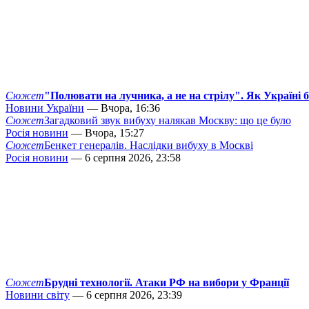
Сюжет
"Полювати на лучника, а не на стрілу". Як Україні 
Новини України
— Вчора, 16:36
Сюжет
Загадковий звук вибуху налякав Москву: що це було
Росія новини
— Вчора, 15:27
Сюжет
Бенкет генералів. Наслідки вибуху в Москві
Росія новини
— 6 серпня 2026, 23:58
Сюжет
Брудні технології. Атаки РФ на вибори у Франції
Новини світу
— 6 серпня 2026, 23:39