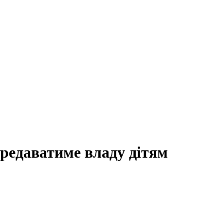
редаватиме владу дітям