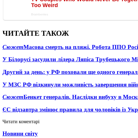
ЧИТАЙТЕ ТАКОЖ
Сюжет
Масова смерть на пляжі. Робота ППО Росі
У Білорусі засудили лідера Ляпіса Трубецького М
Другий за день: у РФ поховали ще одного генерал
У МЗС РФ відкинули можливість завершення вій
Сюжет
Бенкет генералів. Наслідки вибуху в Моск
ЄС відзавтра змінює правила для чоловіків із Ук
Читати коментарі
Новини світу