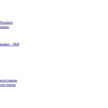
країни
раїні - ЗМІ
балістикою