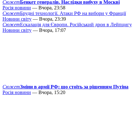
Сюжет
Бенкет генералів. Наслідки вибуху в Москві
Росія новини
— Вчора, 23:58
Сюжет
Брудні технології. Атаки РФ на вибори у Франції
Новини світу
— Вчора, 23:39
Сюжет
Ескалація для Європи. Російський дрон в Лейпцигу
Новини світу
— Вчора, 17:07
Сюжет
Зміни в армії РФ: що стоїть за рішенням Путіна
Росія новини
— Вчора, 15:20