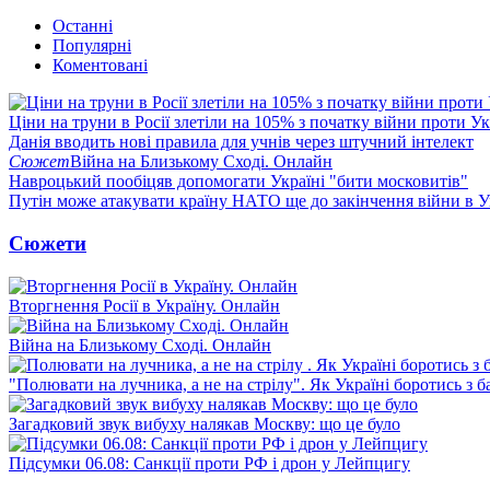
Останні
Популярні
Коментовані
Ціни на труни в Росії злетіли на 105% з початку війни проти У
Данія вводить нові правила для учнів через штучний інтелект
Сюжет
Війна на Близькому Сході. Онлайн
Навроцький пообіцяв допомогати Україні "бити московитів"
Путін може атакувати країну НАТО ще до закінчення війни в Ук
Сюжети
Вторгнення Росії в Україну. Онлайн
Війна на Близькому Сході. Онлайн
"Полювати на лучника, а не на стрілу". Як Україні боротись з 
Загадковий звук вибуху налякав Москву: що це було
Підсумки 06.08: Санкції проти РФ і дрон у Лейпцигу