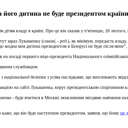
його дитина не буде президентом країни 
м дітям владу в країні. Про це він сказав у п'ятницю, 26 лютого
 тут зараз Лукашенку (
синові, - ред.
), як мінімум, передасть владу
о жодна моя дитина президентом в Білорусі не буде після мене"
в на посаді першого віце-президента Національного олімпійсько
жавним службовцем.
з національної безпеки з усіма наслідками, що випливають звідси"
рмацією на сайті Лукашенка, керує президентським спортивним к
шенко - буде вчитися в Москві: можливими місцями навчання на
каже, що він буде наступним президентом, заявив, що йому
не 