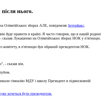
після нього.
, на Олімпійських зборах АЛЕ, повідомляє
Інтерфакс
.
, він буде правити в країні. Я часто говорив, що в нашій родині
, - сказав Лукашенко на Олімпійських зборах НОК у п'ятницю.
го комітету, в п'ятницю був обраний президентом НОК.
, - сказав він.
лубом.
зивали гімназію МДУ і школу Президент в підмосковній
дуже хочеться бути президентом.