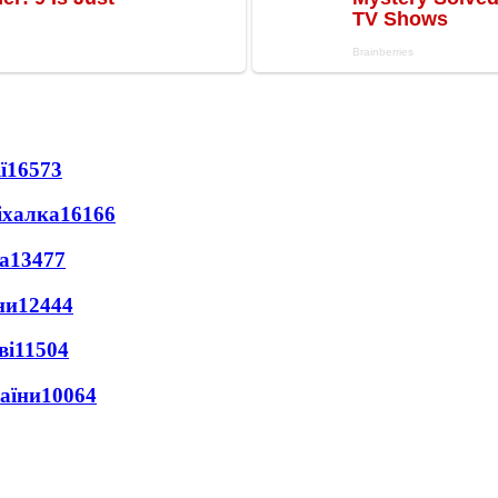
ї
16573
іхалка
16166
а
13477
ни
12444
ві
11504
раїни
10064