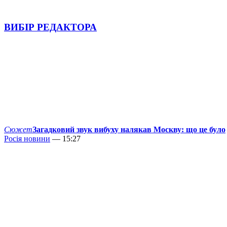
ВИБІР РЕДАКТОРА
Сюжет
Загадковий звук вибуху налякав Москву: що це було
Росія новини
— 15:27