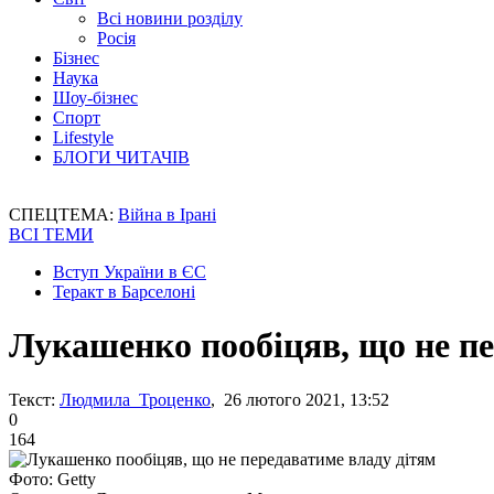
Всі новини розділу
Росія
Бізнес
Наука
Шоу-бізнес
Спорт
Lifestyle
БЛОГИ ЧИТАЧІВ
СПЕЦТЕМА:
Війна в Ірані
ВСІ ТЕМИ
Вступ України в ЄС
Теракт в Барселоні
Лукашенко пообіцяв, що не пе
Текст:
Людмила Троценко
, 26 лютого 2021, 13:52
0
164
Фото: Getty