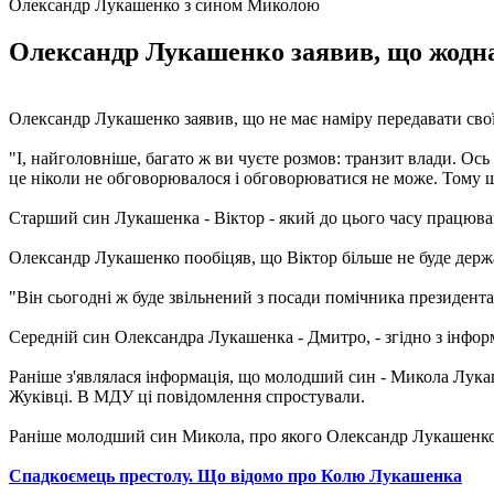
Олександр Лукашенко з сином Миколою
Олександр Лукашенко заявив, що жодна 
Олександр Лукашенко заявив, що не має наміру передавати свої
"І, найголовніше, багато ж ви чуєте розмов: транзит влади. Ось
це ніколи не обговорювалося і обговорюватися не може. Тому щ
Старший син Лукашенка - Віктор - який до цього часу працюва
Олександр Лукашенко пообіцяв, що Віктор більше не буде дер
"Він сьогодні ж буде звільнений з посади помічника президента 
Середній син Олександра Лукашенка - Дмитро, - згідно з інфо
Раніше з'являлася інформація, що молодший син - Микола Лука
Жуківці. В МДУ ці повідомлення спростували.
Раніше молодший син Микола, про якого Олександр Лукашенко 
Спадкоємець престолу. Що відомо про Колю Лукашенка