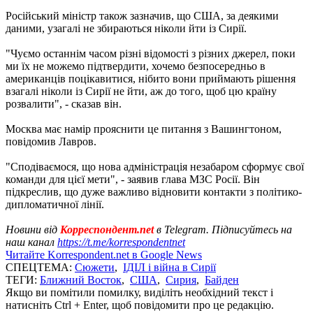
Російський міністр також зазначив, що США, за деякими
даними, узагалі не збираються ніколи йти із Сирії.
"Чуємо останнім часом різні відомості з різних джерел, поки
ми їх не можемо підтвердити, хочемо безпосередньо в
американців поцікавитися, нібито вони приймають рішення
взагалі ніколи із Сирії не йти, аж до того, щоб цю країну
розвалити", - сказав він.
Москва має намір прояснити це питання з Вашингтоном,
повідомив Лавров.
"Сподіваємося, що нова адміністрація незабаром сформує свої
команди для цієї мети", - заявив глава МЗС Росії. Він
підкреслив, що дуже важливо відновити контакти з політико-
дипломатичної лінії.
Новини від
Корреспондент.net
в Telegram. Підписуйтесь на
наш канал
https://t.me/korrespondentnet
Читайте Korrespondent.net в Google News
СПЕЦТЕМА:
Сюжети
,
ІДІЛ і війна в Сирії
ТЕГИ:
Ближний Восток
,
США
,
Сирия
,
Байден
Якщо ви помітили помилку, виділіть необхідний текст і
натисніть Ctrl + Enter, щоб повідомити про це редакцію.