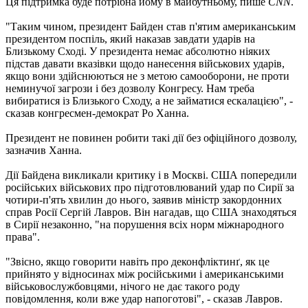
Ця підтримка буде потрібна йому в майбутньому, пише
CNN
.
"Таким чином, президент Байден став п'ятим американським
президентом поспіль, який наказав завдати ударів на
Близькому Сході. У президента немає абсолютно ніяких
підстав давати вказівки щодо нанесення військових ударів,
якщо вони здійснюються не з метою самооборони, не проти
неминучої загрози і без дозволу Конгресу. Нам треба
вибиратися із Близького Сходу, а не займатися ескалацією", -
сказав конгресмен-демократ Ро Ханна.
Президент не повинен робити такі дії без офіційного дозволу,
зазначив Ханна.
Дії Байдена викликали критику і в Москві. США попередили
російських військових про підготовлюваний удар по Сирії за
чотири-п'ять хвилин до нього, заявив міністр закордонних
справ Росії Сергій Лавров. Він нагадав, що США знаходяться
в Сирії незаконно, "на порушення всіх норм міжнародного
права".
"Звісно, якщо говорити навіть про деконфліктинґ, як це
прийнято у відносинах між російськими і американськими
військовослужбовцями, нічого не дає такого роду
повідомлення, коли вже удар напоготові", - сказав Лавров.