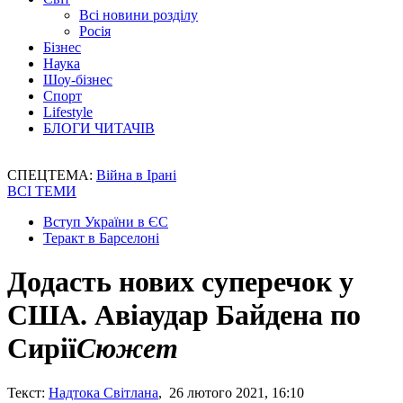
Всі новини розділу
Росія
Бізнес
Наука
Шоу-бізнес
Спорт
Lifestyle
БЛОГИ ЧИТАЧІВ
СПЕЦТЕМА:
Війна в Ірані
ВСІ ТЕМИ
Вступ України в ЄС
Теракт в Барселоні
Додасть нових суперечок у
США. Авіаудар Байдена по
Сирії
Сюжет
Текст:
Надтока Світлана
, 26 лютого 2021, 16:10