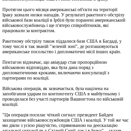
Протягом цього місяця американські об'єкти на території
Іраку зазнали низки нападів. У результаті ракетного обстрілу
військової бази коаліції в Ірбілі були поранені американський
військовослужбовець і ще п'ятеро співробітників, які
працювали за контрактом.
Ракетному обстрілу також піддалися бази США в Багдаді, у
тому числі в так званій "зеленій зоні", де розташовуються
американське посольство і дипломатичні місії інших країн.
Пентагон відзначає, що авіаудар став пропорційною
військовою відповіддю, яка була дана поряд з
дипломатичними кроками, включаючи консультації з
партнерами по коаліції.
Військова операція, як зазначається, була націлена на
запобігання ударам по контингенту США в майбутньому і
проводилася без участі партнерів Вашингтона по військовій
коаліції.
"Ця операція посилає чіткий сигнал: президент Байден
захищатиме військовослужбовців США і коаліції. У той же час
ми діяли з усією рішучістю, спрямованою на деескалацію
загальної ситуації як у Східній Сирії, так і в Іраку", - сказав