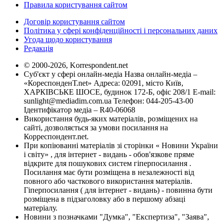
Правила користування сайтом
Договір користування сайтом
Політика у сфері конфіденційності і персональних даних
Угода щодо користування
Редакція
© 2000-2026, Korrespondent.net
Суб'єкт у сфері онлайн-медіа Назва онлайн-медіа –
«КореспонденТ.net» Адреса: 02091, місто Київ,
ХАРКІВСЬКЕ ШОСЕ, будинок 172-Б, офіс 208/1 E-mail:
sunlight@mediadim.com.ua
Телефон: 044-205-43-00
Ідентифікатор медіа – R40-06068
Використання будь-яких матеріалів, розміщених на
сайті, дозволяється за умови посилання на
Корреспондент.net.
При копіюванні матеріалів зі сторінки « Новини України
і світу» , для інтернет - видань - обов'язкове пряме
відкрите для пошукових систем гіперпосилання .
Посилання має бути розміщена в незалежності від
повного або часткового використання матеріалів.
Гіперпосилання ( для інтернет - видань) - повинна бути
розміщена в підзаголовку або в першому абзаці
матеріалу.
Новини з позначками "Думка", "Експертиза", "Заява",