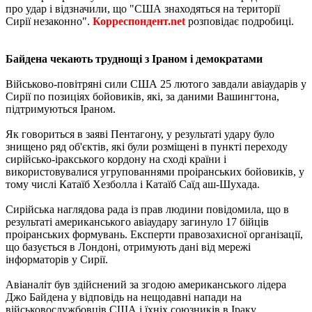
про удар і відзначили, що "США знаходяться на території
Сирії незаконно".
Корреспондент.net
розповідає подробиці.
Байдена чекають труднощі з Іраном і демократами
Військово-повітряні сили США 25 лютого завдали авіаударів у
Сирії по позиціях бойовиків, які, за даними Вашингтона,
підтримуються Іраном.
Як говориться в заяві Пентагону, у результаті удару було
знищено ряд об'єктів, які були розміщені в пункті переходу
сирійсько-іракського кордону на сході країни і
використовувалися угрупованнями проіранських бойовиків, у
тому числі Катаїб Хезболла і Катаїб Саїд аш-Шухада.
Сирійська наглядова рада із прав людини повідомила, що в
результаті американського авіаудару загинуло 17 бійців
проіранських формувань. Експерти правозахисної організації,
що базується в Лондоні, отримують дані від мережі
інформаторів у Сирії.
Авіаналіт був здійснений за згодою американського лідера
Джо Байдена у відповідь на нещодавні напади на
військовослужбовців США і їхніх союзників в Іраку.