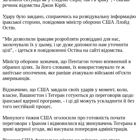
речник відомства Джон Кірбі.
Удару було завдано, спираючись на розвідувальну інформацію
іракської сторони, повідомив міністр оборони США Ллойд
Остін.
"Ми дозволили іракцям розробляти розвіддані для нас,
заохочували їх у цьому, і це дуже допомогло нам уточнити
цілі", - ідеться в повідомленні Остіна на сайті відомства.
Міністр оборони зазначив, що Пентагон точно впевнений в
обраних цілях. За його словами, їх використовувало те ж
шиїтське ополчення, яке раніше атакувало військові об'єкти
американців.
Відзначимо, що США завдали своїх ударів у момент, коли,
власне, Вашингтон і Тегеран готуються до переговорів щодо
іранської ядерної програми, - і ці дії можуть ускладнити й без
того нестійкий процес.
Минулого тижня США оголосили про готовність почати
переговори з Іраном і відмовилися від звинувачень Тегерана в
зриві ядерної угоди, які висувала попередня адміністрація.