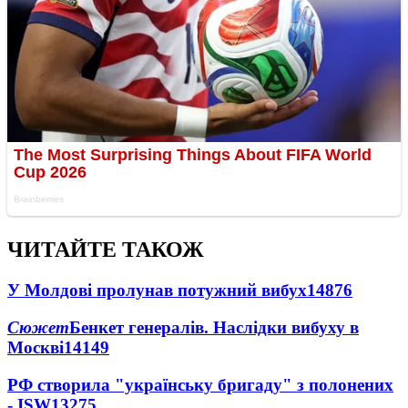
ЧИТАЙТЕ ТАКОЖ
У Молдові пролунав потужний вибух
14876
Сюжет
Бенкет генералів. Наслідки вибуху в
Москві
14149
РФ створила "українську бригаду" з полонених
- ISW
13275