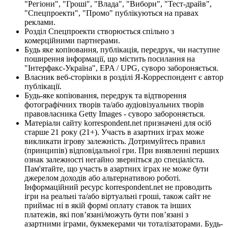
"Регіони", "Гроші", "Влада", "Вибори", "Тест-драйв",
"Спецпроекти", "Промо" публікуються на правах
реклами.
Розділ Спецпроекти створюється спільно з
комерційними партнерами.
Будь яке копіювання, публікація, передрук, чи наступне
поширення інформації, що містить посилання на
"Інтерфакс-Україна", EPA / UPG, суворо забороняється.
Власник веб-сторінки в розділі Я-Корреспондент є автор
публікації.
Будь-яке копіювання, передрук та відтворення
фотографічних творів та/або аудіовізуальних творів
правовласника Getty Images - суворо забороняється.
Матеріали сайту korrespondent.net призначені для осіб
старше 21 року (21+). Участь в азартних іграх може
викликати ігрову залежність. Дотримуйтесь правил
(принципів) відповідальної гри. При виявленні перших
ознак залежності негайно зверніться до спеціаліста.
Пам'ятайте, що участь в азартних іграх не може бути
джерелом доходів або альтернативою роботі.
Інформаційний ресурс korrespondent.net не проводить
ігри на реальні та/або віртуальні гроші, також сайт не
приймає ні в якій формі оплату ставок та інших
платежів, які пов’язані/можуть бути пов’язані з
азартними іграми, букмекерами чи тоталізаторами. Будь-