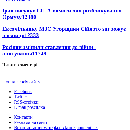
Іран висунув США вимоги для розблокування
Ормузу
12380
Ексочільнику МЗС Угорщини Сійярто загрожує
в'язниця
12333
Росіяни змінили ставлення до війни -
опитування
11749
Читати коментарі
Повна версія сайту
Facebook
Twitter
RSS-стрічки
E-mail розсилка
Контакти
Реклама на сайті
Використання матеріалів korrespondent.net