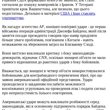
Рішення США формально нічого не змінило, але стало
сигналом до пошуку компромісів з Іраном. У Тегерані
привітали крок Вашингтона, але визнали, що цього
недостатньо. Детально в матеріалі
США і Іран ставлять
ультиматуми
.
Як нагадує агентство
AP
, нинішні повітряні удари - це перша
військова операція адміністрації Джозефа Байдена, який після
заняття посади президента говорив про намір приділяти
більше уваги проблемам, пов'язаним з Китаєм - навіть
незважаючи на збереження загроз на Близькому Сході.
Вони миттєво викликали критику з боку законодавців-
демократів, відзначає
CNN
, оскільки знищені об'єкти не мали
прямого відношення до ракетних ударів з боку бойовиків.
Вважається, що знищені в четвер об'єкти використовувалися
бойовиками для контрабандного перевезення зброї, про що
заявив американський офіційний представник. Удари
проводилися із завданням послабити можливості
воєнізованих угруповань на проведення атак і подати сигнал
про неприпустимість їхнього повторення.
Американські удари можуть викликати розбіжності серед
законодавців, які в основному підтримують порядок Байдена.