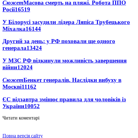
Сюжет
Масова смерть на пляжі. Робота ППО
Росії
16519
У Білорусі засудили лідера Ляпіса Трубецького
Міхалка
16144
Другий за день: у РФ поховали ще одного
генерала
13424
У МЗС РФ відкинули можливість завершення
війни
12024
Сюжет
Бенкет генералів. Наслідки вибуху в
Москві
11162
ЄС відзавтра змінює правила для чоловіків із
України
10052
Читати коментарі
Повна версія сайту