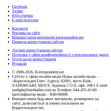
Facebook
Twitter
RSS-стрічки
E-mail розсилка
Контакти
Реклама на сайті
Використання матеріалів korrespondent.net
Правила користування сайтом
Договір користування сайтом
Політика у сфері конфіденційності і персональних даних
Угода щодо користування
Редакція
© 2000-2026, Korrespondent.net
Суб'єкт у сфері онлайн-медіа Назва онлайн-медіа –
«КореспонденТ.net» Адреса: 02091, місто Київ,
ХАРКІВСЬКЕ ШОСЕ, будинок 172-Б, офіс 208/1 E-mail:
sunlight@mediadim.com.ua
Телефон: 044-205-43-00
Ідентифікатор медіа – R40-06068
Використання будь-яких матеріалів, розміщених на
сайті, дозволяється за умови посилання на
Корреспондент.net.