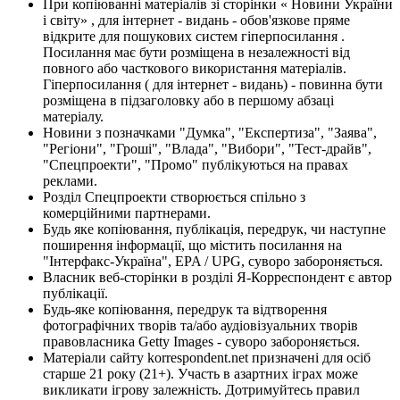
При копіюванні матеріалів зі сторінки « Новини України
і світу» , для інтернет - видань - обов'язкове пряме
відкрите для пошукових систем гіперпосилання .
Посилання має бути розміщена в незалежності від
повного або часткового використання матеріалів.
Гіперпосилання ( для інтернет - видань) - повинна бути
розміщена в підзаголовку або в першому абзаці
матеріалу.
Новини з позначками "Думка", "Експертиза", "Заява",
"Регіони", "Гроші", "Влада", "Вибори", "Тест-драйв",
"Спецпроекти", "Промо" публікуються на правах
реклами.
Розділ Спецпроекти створюється спільно з
комерційними партнерами.
Будь яке копіювання, публікація, передрук, чи наступне
поширення інформації, що містить посилання на
"Інтерфакс-Україна", EPA / UPG, суворо забороняється.
Власник веб-сторінки в розділі Я-Корреспондент є автор
публікації.
Будь-яке копіювання, передрук та відтворення
фотографічних творів та/або аудіовізуальних творів
правовласника Getty Images - суворо забороняється.
Матеріали сайту korrespondent.net призначені для осіб
старше 21 року (21+). Участь в азартних іграх може
викликати ігрову залежність. Дотримуйтесь правил