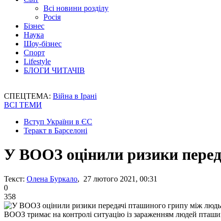
Всі новини розділу
Росія
Бізнес
Наука
Шоу-бізнес
Спорт
Lifestyle
БЛОГИ ЧИТАЧІВ
СПЕЦТЕМА:
Війна в Ірані
ВСІ ТЕМИ
Вступ України в ЄС
Теракт в Барселоні
У ВООЗ оцінили ризики перед
Текст:
Олена Буркало
, 27 лютого 2021, 00:31
0
358
ВООЗ тримає на контролі ситуацію із зараженням людей пташ