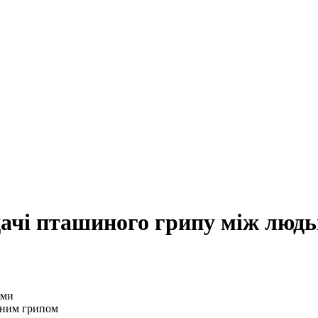
ачі пташиного грипу між люд
иним грипом