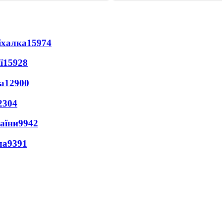
іхалка
15974
ї
15928
а
12900
2304
раїни
9942
ла
9391