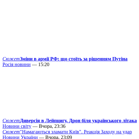
Сюжет
Зміни в армії РФ: що стоїть за рішенням Путіна
Росія новини
— 15:20
Сюжет
Диверсія в Лейпцигу. Дрон біля українського літака
Новини світу
— Вчора, 23:36
Сюжет
"Намагаються зламати Київ". Реакція Заходу на удар
Новини України
— Вчора, 23:09