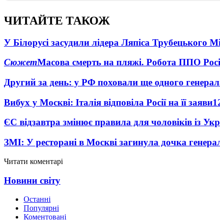
ЧИТАЙТЕ ТАКОЖ
У Білорусі засудили лідера Ляпіса Трубецького М
Сюжет
Масова смерть на пляжі. Робота ППО Росі
Другий за день: у РФ поховали ще одного генерал
Вибух у Москві: Італія відповіла Росії на її заяви
1
ЄС відзавтра змінює правила для чоловіків із Ук
ЗМІ: У ресторані в Москві загинула дочка генера
Читати коментарі
Новини світу
Останні
Популярні
Коментовані