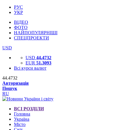
РУС
УКР
ВІДЕО
ФОТО
НАЙПОПУЛЯРНІШІ
СПЕЦПРОЕКТИ
USD
USD
44.4732
EUR
51.3093
Всі курси валют
44.4732
Авторизація
Пошук
RU
ВСІ РОЗДІЛИ
Головна
Україна
Місто
Світ