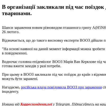
В організації закликали під час поїздо
тваринами.
Шанси зараження новим різновидом пташиного грипу А(H5N8) одн
26 лютого.
Відзначається, що до такого висновку експерти ВООЗ дійшли п
"На основі наявної на даний момент інформації можна зробити 
в повідомленні.
Водночас головна епідеміолог ВООЗ Марія Ван Керкхове під час
готова вжити заходів у разі потреби.
При цьому в ВООЗ закликали під час поїздок до країн з відомим
можуть бути заражені.
Нагадаємо,
російська влада повідомила ВООЗ про зараження
сі
інциденту.
Новини від
Корреспондент.net
у Telegram. Підписуйтесь на на