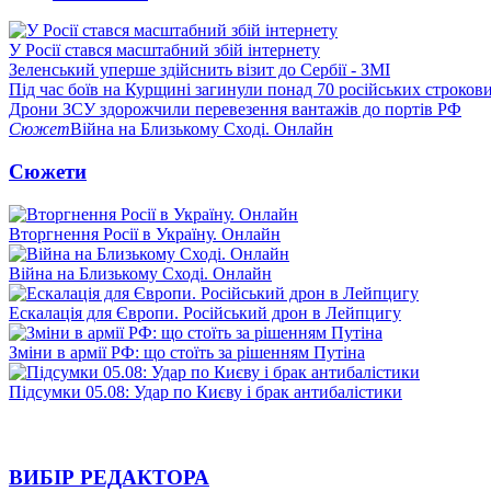
У Росії стався масштабний збій інтернету
Зеленський уперше здійснить візит до Сербії - ЗМІ
Під час боїв на Курщині загинули понад 70 російських строкови
Дрони ЗСУ здорожчили перевезення вантажів до портів РФ
Сюжет
Війна на Близькому Сході. Онлайн
Сюжети
Вторгнення Росії в Україну. Онлайн
Війна на Близькому Сході. Онлайн
Ескалація для Європи. Російський дрон в Лейпцигу
Зміни в армії РФ: що стоїть за рішенням Путіна
Підсумки 05.08: Удар по Києву і брак антибалістики
ВИБІР РЕДАКТОРА