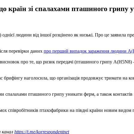
к до країн зі спалахами пташиного грипу 
ієї людини від іншої розцінено як низькі. Про це заявила прес-
ісля перевірки даних
про перший випадок зараження людини А
висновок про те, що ризик передачі (пташиного грипу А(H5N8) -
 брифінгу наголосила, що організація продовжує тримати на кон
и спалахами пташиного грипу уникати ферм, а також контактів із
мох співробітників птахофабрики на півдні країни новим видом
ш канал
https://t.me/korrespondentnet