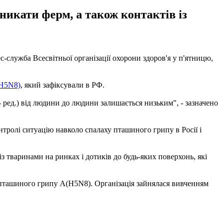
уникати ферм, а також контактів із
служба Всесвітньої організації охорони здоров'я у п'ятницю,
(H5N8)
, який зафіксували в РФ.
 ред.) від людини до людини залишається низьким", - зазначено
тролі ситуацію навколо спалаху пташиного грипу в Росії і
 тваринами на ринках і дотиків до будь-яких поверхонь, які
 пташиного грипу A(H5N8). Організація зайнялася вивченням