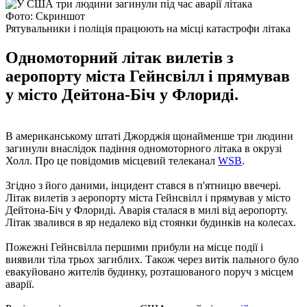
Фото: Скриншот
Рятувальники і поліція працюють на місці катастрофи літака
Одномоторний літак вилетів з
аеропорту міста Гейнсвілл і прямував
у місто Дейтона-Біч у Флориді.
В американському штаті Джорджія щонайменше три людини
загинули внаслідок падіння одномоторного літака в окрузі
Холл. Про це повідомив місцевий телеканал
WSB
.
Згідно з його даними, інцидент стався в п'ятницю ввечері.
Літак вилетів з аеропорту міста Гейнсвілл і прямував у місто
Дейтона-Біч у Флориді. Аварія сталася в милі від аеропорту.
Літак звалився в яр недалеко від стоянки будинків на колесах.
Пожежні Гейнсвілла першими прибули на місце події і
виявили тіла трьох загиблих. Також через витік пального було
евакуйовано жителів будинку, розташованого поруч з місцем
аварії.