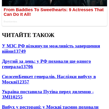
ЧИТАЙТЕ ТАКОЖ
У МЗС РФ відкинули можливість завершення
війни
13749
Другий за день: у РФ поховали ще одного
генерала
13706
Сюжет
Бенкет генералів. Наслідки вибуху в
Москві
12357
Україна поставила Путіна перед дилемою -
ЗМІ
10255
Вибух у ресторані: у Москві таємно поховали