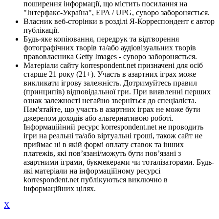
поширення інформації, що містить посилання на
"Інтерфакс-Україна", EPA / UPG, суворо забороняється.
Власник веб-сторінки в розділі Я-Корреспондент є автор
публікації.
Будь-яке копіювання, передрук та відтворення
фотографічних творів та/або аудіовізуальних творів
правовласника Getty Images - суворо забороняється.
Матеріали сайту korrespondent.net призначені для осіб
старше 21 року (21+). Участь в азартних іграх може
викликати ігрову залежність. Дотримуйтесь правил
(принципів) відповідальної гри. При виявленні перших
ознак залежності негайно зверніться до спеціаліста.
Пам'ятайте, що участь в азартних іграх не може бути
джерелом доходів або альтернативою роботі.
Інформаційний ресурс korrespondent.net не проводить
ігри на реальні та/або віртуальні гроші, також сайт не
приймає ні в якій формі оплату ставок та інших
платежів, які пов’язані/можуть бути пов’язані з
азартними іграми, букмекерами чи тоталізаторами. Будь-
які матеріали на інформаційному ресурсі
korrespondent.net публікуються виключно в
інформаційних цілях.
X