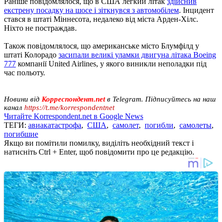
Раніше повідомлялося, що в США легкий літак
здійснив
екстрену посадку на шосе і зіткнувся з автомобілем
. Інцидент
стався в штаті Міннесота, недалеко від міста Арден-Хілс.
Ніхто не постраждав.
Також повідомлялося, що американське місто Блумфілд у
штаті Колорадо
засипали великі уламки двигуна літака Boeing
777
компанії United Airlines, у якого виникли неполадки під
час польоту.
Новини від
Корреспондент.net
в Telegram. Підписуйтесь на наш
канал
https://t.me/korrespondentnet
Читайте Korrespondent.net в Google News
ТЕГИ:
авиакатастрофа
,
США
,
самолет
,
погибли
,
самолеты
,
погибшие
Якщо ви помітили помилку, виділіть необхідний текст і
натисніть Ctrl + Enter, щоб повідомити про це редакцію.