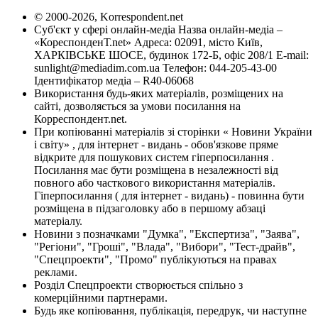
© 2000-2026, Korrespondent.net
Суб'єкт у сфері онлайн-медіа Назва онлайн-медіа –
«КореспонденТ.net» Адреса: 02091, місто Київ,
ХАРКІВСЬКЕ ШОСЕ, будинок 172-Б, офіс 208/1 E-mail:
sunlight@mediadim.com.ua
Телефон: 044-205-43-00
Ідентифікатор медіа – R40-06068
Використання будь-яких матеріалів, розміщених на
сайті, дозволяється за умови посилання на
Корреспондент.net.
При копіюванні матеріалів зі сторінки « Новини України
і світу» , для інтернет - видань - обов'язкове пряме
відкрите для пошукових систем гіперпосилання .
Посилання має бути розміщена в незалежності від
повного або часткового використання матеріалів.
Гіперпосилання ( для інтернет - видань) - повинна бути
розміщена в підзаголовку або в першому абзаці
матеріалу.
Новини з позначками "Думка", "Експертиза", "Заява",
"Регіони", "Гроші", "Влада", "Вибори", "Тест-драйв",
"Спецпроекти", "Промо" публікуються на правах
реклами.
Розділ Спецпроекти створюється спільно з
комерційними партнерами.
Будь яке копіювання, публікація, передрук, чи наступне