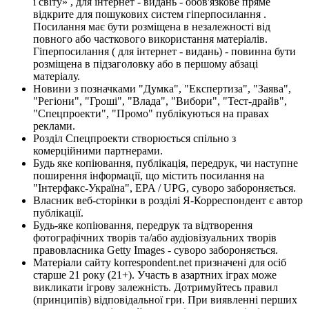
і світу» , для інтернет - видань - обов'язкове пряме
відкрите для пошукових систем гіперпосилання .
Посилання має бути розміщена в незалежності від
повного або часткового використання матеріалів.
Гіперпосилання ( для інтернет - видань) - повинна бути
розміщена в підзаголовку або в першому абзаці
матеріалу.
Новини з позначками "Думка", "Експертиза", "Заява",
"Регіони", "Гроші", "Влада", "Вибори", "Тест-драйв",
"Спецпроекти", "Промо" публікуються на правах
реклами.
Розділ Спецпроекти створюється спільно з
комерційними партнерами.
Будь яке копіювання, публікація, передрук, чи наступне
поширення інформації, що містить посилання на
"Інтерфакс-Україна", EPA / UPG, суворо забороняється.
Власник веб-сторінки в розділі Я-Корреспондент є автор
публікації.
Будь-яке копіювання, передрук та відтворення
фотографічних творів та/або аудіовізуальних творів
правовласника Getty Images - суворо забороняється.
Матеріали сайту korrespondent.net призначені для осіб
старше 21 року (21+). Участь в азартних іграх може
викликати ігрову залежність. Дотримуйтесь правил
(принципів) відповідальної гри. При виявленні перших