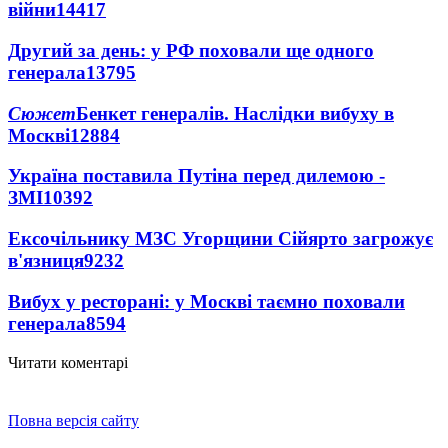
війни
14417
Другий за день: у РФ поховали ще одного
генерала
13795
Сюжет
Бенкет генералів. Наслідки вибуху в
Москві
12884
Україна поставила Путіна перед дилемою -
ЗМІ
10392
Ексочільнику МЗС Угорщини Сійярто загрожує
в'язниця
9232
Вибух у ресторані: у Москві таємно поховали
генерала
8594
Читати коментарі
Повна версія сайту