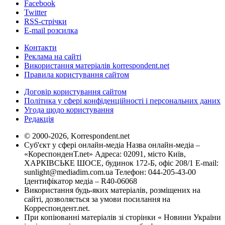
Facebook
Twitter
RSS-стрічки
E-mail розсилка
Контакти
Реклама на сайті
Використання матеріалів korrespondent.net
Правила користування сайтом
Договір користування сайтом
Політика у сфері конфіденційності і персональних даних
Угода щодо користування
Редакція
© 2000-2026, Korrespondent.net
Суб'єкт у сфері онлайн-медіа Назва онлайн-медіа –
«КореспонденТ.net» Адреса: 02091, місто Київ,
ХАРКІВСЬКЕ ШОСЕ, будинок 172-Б, офіс 208/1 E-mail:
sunlight@mediadim.com.ua
Телефон: 044-205-43-00
Ідентифікатор медіа – R40-06068
Використання будь-яких матеріалів, розміщених на
сайті, дозволяється за умови посилання на
Корреспондент.net.
При копіюванні матеріалів зі сторінки « Новини України