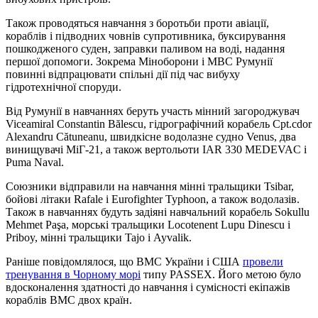
Також проводяться навчання з боротьби проти авіації,
кораблів і підводних човнів супротивника, буксирування
пошкодженого суден, заправки паливом на воді, надання
першої допомоги. Зокрема Міноборони і МВС Румунії
повинні відпрацювати спільні дії під час вибуху
гідротехнічної споруди.
Від Румунії в навчаннях беруть участь мінний загороджувач
Viceamiral Constantin Bălescu, гідрографічний корабель Cpt.cdor
Alexandru Cătuneanu, швидкісне водолазне судно Venus, два
винищувачі МіГ-21, а також вертольоти IAR 330 MEDEVAC і
Puma Naval.
Союзники відправили на навчання мінні тральщики Tsibar,
бойові літаки Rafale і Eurofighter Typhoon, а також водолазів.
Також в навчаннях будуть задіяні навчальний корабель Sokullu
Mehmet Paşa, морські тральщики Locotenent Lupu Dinescu і
Priboy, мінні тральщики Tajo і Ayvalik.
Раніше повідомлялося, що ВМС України і США
провели
тренування в Чорному морі
типу PASSEX. Його метою було
вдосконалення здатності до навчання і сумісності екіпажів
кораблів ВМС двох країн.