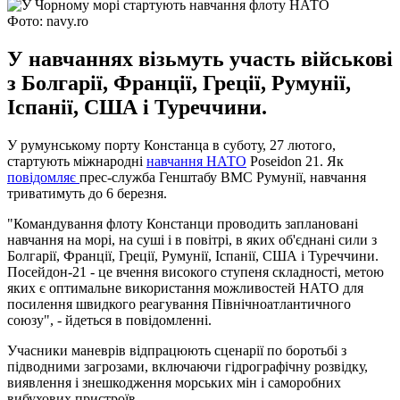
Фото: navy.ro
У навчаннях візьмуть участь військові
з Болгарії, Франції, Греції, Румунії,
Іспанії, США і Туреччини.
У румунському порту Констанца в суботу, 27 лютого,
стартують міжнародні
навчання НАТО
Poseidon 21. Як
повідомляє
прес-служба Генштабу ВМС Румунії, навчання
триватимуть до 6 березня.
"Командування флоту Констанци проводить заплановані
навчання на морі, на суші і в повітрі, в яких об'єднані сили з
Болгарії, Франції, Греції, Румунії, Іспанії, США і Туреччини.
Посейдон-21 - це вчення високого ступеня складності, метою
яких є оптимальне використання можливостей НАТО для
посилення швидкого реагування Північноатлантичного
союзу", - йдеться в повідомленні.
Учасники маневрів відпрацюють сценарії по боротьбі з
підводними загрозами, включаючи гідрографічну розвідку,
виявлення і знешкодження морських мін і саморобних
вибухових пристроїв.