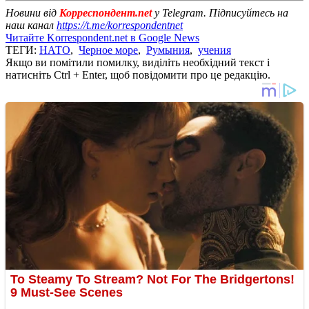
Новини від
Корреспондент.net
у Telegram. Підписуйтесь на
наш канал
https://t.me/korrespondentnet
Читайте Korrespondent.net в Google News
ТЕГИ:
НАТО
,
Черное море
,
Румыния
,
учения
Якщо ви помітили помилку, виділіть необхідний текст і
натисніть Ctrl + Enter, щоб повідомити про це редакцію.