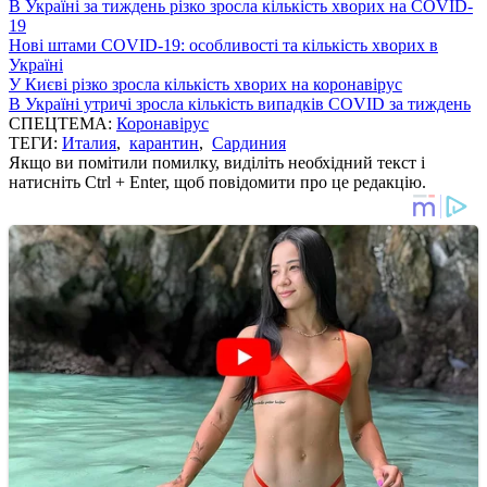
В Україні за тиждень різко зросла кількість хворих на COVID-
19
Нові штами COVID-19: особливості та кількість хворих в
Україні
У Києві різко зросла кількість хворих на коронавірус
В Україні утричі зросла кількість випадків COVID за тиждень
СПЕЦТЕМА:
Коронавірус
ТЕГИ:
Италия
,
карантин
,
Сардиния
Якщо ви помітили помилку, виділіть необхідний текст і
натисніть Ctrl + Enter, щоб повідомити про це редакцію.