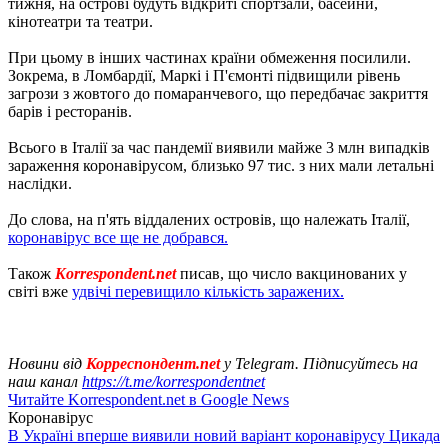
тижня, на острові будуть відкриті спортзали, басейни,
кінотеатри та театри.
При цьому в інших частинах країни обмеження посилили.
Зокрема, в Ломбардії, Маркі і П'ємонті підвищили рівень
загрози з жовтого до помаранчевого, що передбачає закриття
барів і ресторанів.
Всього в Італії за час пандемії виявили майже 3 млн випадків
зараження коронавірусом, близько 97 тис. з них мали летальні
наслідки.
До слова, на п'ять віддалених островів, що належать Італії,
коронавірус все ще не добрався.
Також
Korrespondent.net
писав, що число вакцинованих у
світі вже
удвічі перевищило кількість заражених.
Новини від
Корреспондент.net
у Telegram. Підписуйтесь на
наш канал
https://t.me/korrespondentnet
Читайте Korrespondent.net в Google News
Коронавірус
В Україні вперше виявили новий варіант коронавірусу Цикада