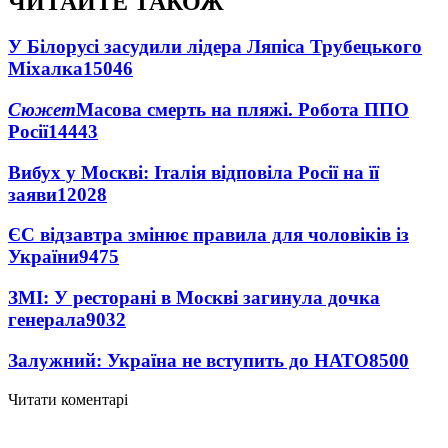
ЧИТАЙТЕ ТАКОЖ
У Білорусі засудили лідера Ляпіса Трубецького
Міхалка
15046
Сюжет
Масова смерть на пляжі. Робота ППО
Росії
14443
Вибух у Москві: Італія відповіла Росії на її
заяви
12028
ЄС відзавтра змінює правила для чоловіків із
України
9475
ЗМІ: У ресторані в Москві загинула дочка
генерала
9032
Залужний: Україна не вступить до НАТО
8500
Читати коментарі