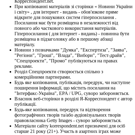
Корреспондент.net.
При копіюванні матеріалів зі сторінки « Новини України
і світу» , для інтернет - видань - обов'язкове пряме
відкрите для пошукових систем гіперпосилання .
Посилання має бути розміщена в незалежності від
повного або часткового використання матеріалів.
Гіперпосилання ( для інтернет - видань) - повинна бути
розміщена в підзаголовку або в першому абзаці
матеріалу.
Новини з позначками "Думка", "Експертиза", "Заява",
"Регіони", "Гроші", "Влада", "Вибори", "Тест-драйв",
"Спецпроекти", "Промо" публікуються на правах
реклами.
Розділ Спецпроекти створюється спільно з
комерційними партнерами.
Будь яке копіювання, публікація, передрук, чи наступне
поширення інформації, що містить посилання на
"Інтерфакс-Україна", EPA / UPG, суворо забороняється.
Власник веб-сторінки в розділі Я-Корреспондент є автор
публікації.
Будь-яке копіювання, передрук та відтворення
фотографічних творів та/або аудіовізуальних творів
правовласника Getty Images - суворо забороняється.
Матеріали сайту korrespondent.net призначені для осіб
старше 21 року (21+). Участь в азартних іграх може