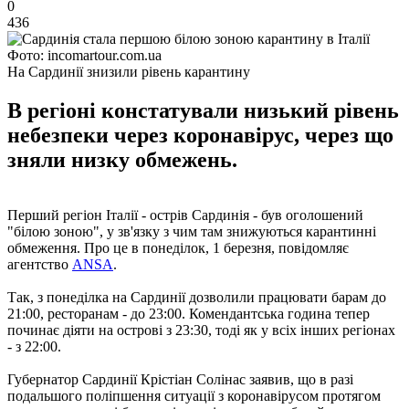
0
436
Фото: incomartour.com.ua
На Сардинії знизили рівень карантину
В регіоні констатували низький рівень
небезпеки через коронавірус, через що
зняли низку обмежень.
Перший регіон Італії - острів Сардинія - був оголошений
"білою зоною", у зв'язку з чим там знижуються карантинні
обмеження. Про це в понеділок, 1 березня, повідомляє
агентство
ANSA
.
Так, з понеділка на Сардинії дозволили працювати барам до
21:00, ресторанам - до 23:00. Комендантська година тепер
починає діяти на острові з 23:30, тоді як у всіх інших регіонах
- з 22:00.
Губернатор Сардинії Крістіан Солінас заявив, що в разі
подальшого поліпшення ситуації з коронавірусом протягом