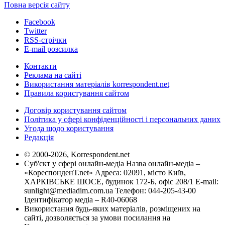
Повна версія сайту
Facebook
Twitter
RSS-стрічки
E-mail розсилка
Контакти
Реклама на сайті
Використання матеріалів korrespondent.net
Правила користування сайтом
Договір користування сайтом
Політика у сфері конфіденційності і персональних даних
Угода щодо користування
Редакція
© 2000-2026, Korrespondent.net
Суб'єкт у сфері онлайн-медіа Назва онлайн-медіа –
«КореспонденТ.net» Адреса: 02091, місто Київ,
ХАРКІВСЬКЕ ШОСЕ, будинок 172-Б, офіс 208/1 E-mail:
sunlight@mediadim.com.ua
Телефон: 044-205-43-00
Ідентифікатор медіа – R40-06068
Використання будь-яких матеріалів, розміщених на
сайті, дозволяється за умови посилання на