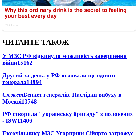
ЧИТАЙТЕ ТАКОЖ
У МЗС РФ відкинули можливість завершення
війни
15162
Другий за день: у РФ поховали ще одного
генерала
13994
Сюжет
Бенкет генералів. Наслідки вибуху в
Москві
13748
РФ створила "українську бригаду" з полонених
- ISW
11406
Ексочільнику МЗС Угорщини Сійярто загрожує