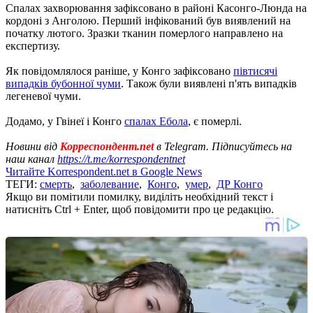
Спалах захворювання зафіксовано в районі Касонго-Люнда на
кордоні з Анголою. Перший інфікований був виявлений на
початку лютого. Зразки тканин померлого направлено на
експертизу.
Як повідомлялося раніше, у Конго зафіксовано
півтисячі
випадків бубонної чуми
. Також були виявлені п'ять випадків
легеневої чуми.
Додамо, у Гвінеї і Конго
спалах Ебола
, є померлі.
Новини від
Корреспондент.net
в Telegram. Підписуйтесь на
наш канал
https://t.me/korrespondentnet
Читайте Korrespondent.net в Google News
ТЕГИ:
смерть
,
заболевание
,
Конго
,
умер
,
ДР Конго
Якщо ви помітили помилку, виділіть необхідний текст і
натисніть Ctrl + Enter, щоб повідомити про це редакцію.