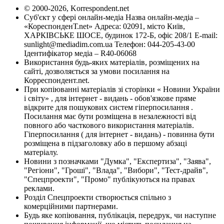
© 2000-2026, Korrespondent.net
Суб'єкт у сфері онлайн-медіа Назва онлайн-медіа –
«КореспонденТ.net» Адреса: 02091, місто Київ,
ХАРКІВСЬКЕ ШОСЕ, будинок 172-Б, офіс 208/1 E-mail:
sunlight@mediadim.com.ua
Телефон: 044-205-43-00
Ідентифікатор медіа – R40-06068
Використання будь-яких матеріалів, розміщених на
сайті, дозволяється за умови посилання на
Корреспондент.net.
При копіюванні матеріалів зі сторінки « Новини України
і світу» , для інтернет - видань - обов'язкове пряме
відкрите для пошукових систем гіперпосилання .
Посилання має бути розміщена в незалежності від
повного або часткового використання матеріалів.
Гіперпосилання ( для інтернет - видань) - повинна бути
розміщена в підзаголовку або в першому абзаці
матеріалу.
Новини з позначками "Думка", "Експертиза", "Заява",
"Регіони", "Гроші", "Влада", "Вибори", "Тест-драйв",
"Спецпроекти", "Промо" публікуються на правах
реклами.
Розділ Спецпроекти створюється спільно з
комерційними партнерами.
Будь яке копіювання, публікація, передрук, чи наступне