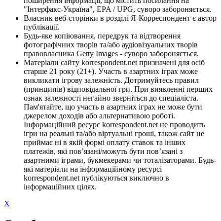
поширення інформації, що містить посилання на
"Інтерфакс-Україна", EPA / UPG, суворо забороняється.
Власник веб-сторінки в розділі Я-Корреспондент є автор
публікації.
Будь-яке копіювання, передрук та відтворення
фотографічних творів та/або аудіовізуальних творів
правовласника Getty Images - суворо забороняється.
Матеріали сайту korrespondent.net призначені для осіб
старше 21 року (21+). Участь в азартних іграх може
викликати ігрову залежність. Дотримуйтесь правил
(принципів) відповідальної гри. При виявленні перших
ознак залежності негайно зверніться до спеціаліста.
Пам'ятайте, що участь в азартних іграх не може бути
джерелом доходів або альтернативою роботі.
Інформаційний ресурс korrespondent.net не проводить
ігри на реальні та/або віртуальні гроші, також сайт не
приймає ні в якій формі оплату ставок та інших
платежів, які пов’язані/можуть бути пов’язані з
азартними іграми, букмекерами чи тоталізаторами. Будь-
які матеріали на інформаційному ресурсі
korrespondent.net публікуються виключно в
інформаційних цілях.
X