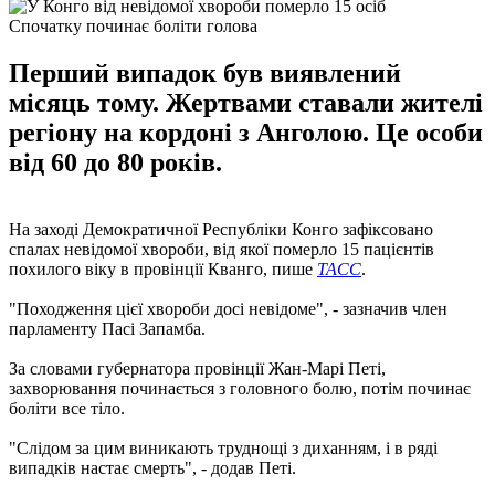
Спочатку починає боліти голова
Перший випадок був виявлений
місяць тому. Жертвами ставали жителі
регіону на кордоні з Анголою. Це особи
від 60 до 80 років.
На заході Демократичної Республіки Конго зафіксовано
спалах невідомої хвороби, від якої померло 15 пацієнтів
похилого віку в провінції Кванго, пише
ТАСС
.
"Походження цієї хвороби досі невідоме", - зазначив член
парламенту Пасі Запамба.
За словами губернатора провінції Жан-Марі Петі,
захворювання починається з головного болю, потім починає
боліти все тіло.
"Слідом за цим виникають труднощі з диханням, і в ряді
випадків настає смерть", - додав Петі.