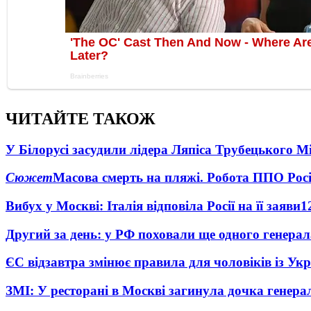
ЧИТАЙТЕ ТАКОЖ
У Білорусі засудили лідера Ляпіса Трубецького М
Сюжет
Масова смерть на пляжі. Робота ППО Росі
Вибух у Москві: Італія відповіла Росії на її заяви
1
Другий за день: у РФ поховали ще одного генерал
ЄС відзавтра змінює правила для чоловіків із Ук
ЗМІ: У ресторані в Москві загинула дочка генера