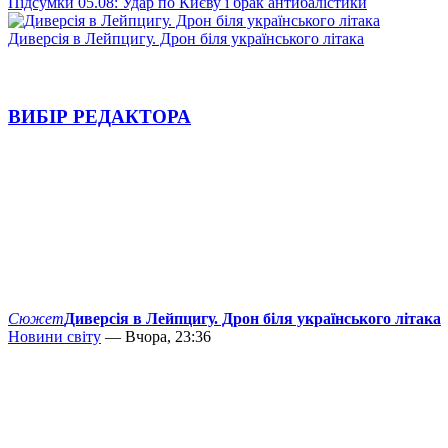
Підсумки 05.08: Удар по Києву і брак антибалістики
Диверсія в Лейпцигу. Дрон біля українського літака
ВИБІР РЕДАКТОРА
Сюжет
Диверсія в Лейпцигу. Дрон біля українського літака
Новини світу
— Вчора, 23:36