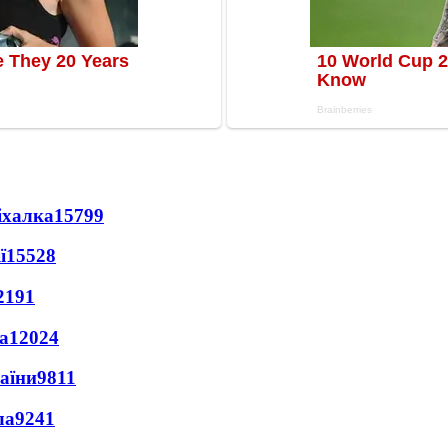
іхалка
15799
ї
15528
2191
а
12024
раїни
9811
ла
9241