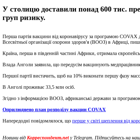
У столицю доставили понад 600 тис. пре
груп ризику.
Перша партія вакцини від коронавірусу за програмою COVAX дос
Всесвітньої організації охорони здоров'я (ВООЗ) в Африці, пи
Країна, перша в південній частині Африки, отримала європейсь
Влада Анголи заявила, що передусім вакцинують медпрацівникі
Першої партії вистачить, щоб на 10% виконати першу фазу масо
В Анголі проживає 33,5 млн осіб.
Згідно з інформацією ВООЗ, африканські держави за програмою
Оприлюднено план розподілу вакцин COVAX
Напередодні повідомлялося, що
перше у світі щеплення від к
Новини від
Корреспондент.net
у Telegram. Підписуйтесь на на