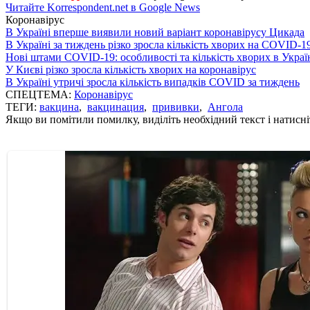
Читайте Korrespondent.net в Google News
Коронавірус
В Україні вперше виявили новий варіант коронавірусу Цикада
В Україні за тиждень різко зросла кількість хворих на COVID-1
Нові штами COVID-19: особливості та кількість хворих в Украї
У Києві різко зросла кількість хворих на коронавірус
В Україні утричі зросла кількість випадків COVID за тиждень
СПЕЦТЕМА:
Коронавірус
ТЕГИ:
вакцина
,
вакцинация
,
прививки
,
Ангола
Якщо ви помітили помилку, виділіть необхідний текст і натисніт