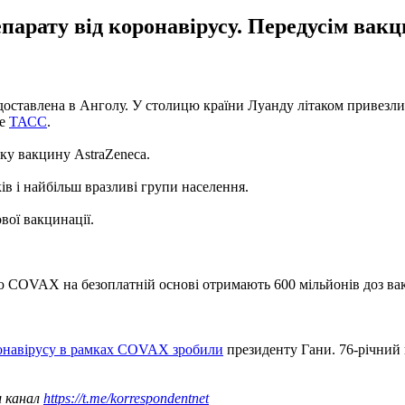
парату від коронавірусу. Передусім вакц
тавлена ​​в Анголу. У столицю країни Луанду літаком привезли 6
ше
ТАСС
.
ку вакцину AstraZeneca.
в і найбільш вразливі групи населення.
вої вакцинації.
 COVAX на безоплатній основі отримають 600 мільйонів доз вак
оронавірусу в рамках COVAX зробили
президенту Гани. 76-річний 
ш канал
https://t.me/korrespondentnet