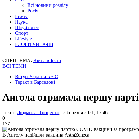
Всі новини розділу
Росія
Бізнес
Наука
Шоу-бізнес
Спорт
Lifestyle
БЛОГИ ЧИТАЧІВ
СПЕЦТЕМА:
Війна в Ірані
ВСІ ТЕМИ
Вступ України в ЄС
Теракт в Барселоні
Ангола отримала першу пар
Текст:
Людмила Троценко
, 2 березня 2021, 17:46
0
137
В Анголу надійшла вакцина AstraZeneca