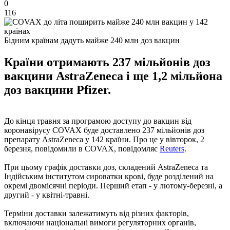
0
116
Бідним країнам дадуть майже 240 млн доз вакцин
Країни отримають 237 мільйонів доз
вакцини AstraZeneca і ще 1,2 мільйона
доз вакцини Pfizer.
До кінця травня за програмою доступу до вакцин від
коронавірусу COVAX буде доставлено 237 мільйонів доз
препарату AstraZeneca у 142 країни. Про це у вівторок, 2
березня, повідомили в COVAX, повідомляє
Reuters
.
При цьому графік доставки доз, складений AstraZeneca та
Індійським інститутом сироватки крові, буде розділений на
окремі двомісячні періоди. Перший етап - у лютому-березні, а
другий - у квітні-травні.
Терміни доставки залежатимуть від різних факторів,
включаючи національні вимоги регуляторних органів,