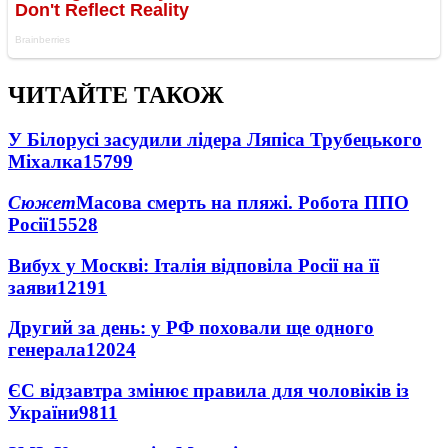
ЧИТАЙТЕ ТАКОЖ
У Білорусі засудили лідера Ляпіса Трубецького
Міхалка
15799
Сюжет
Масова смерть на пляжі. Робота ППО
Росії
15528
Вибух у Москві: Італія відповіла Росії на її
заяви
12191
Другий за день: у РФ поховали ще одного
генерала
12024
ЄС відзавтра змінює правила для чоловіків із
України
9811