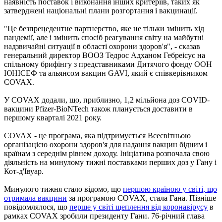
наявність поставок і виконання інших критеріїв, таких як
затверджені національні плани розгортання і вакцинації.
"Це безпрецедентне партнерство, яке не тільки змінить хід
пандемії, але і змінить спосіб реагування світу на майбутні
надзвичайні ситуації в області охорони здоров'я", - сказав
генеральний директор ВООЗ Тедрос Адханом Гебреісус на
спільному брифінгу з представниками Дитячого фонду ООН
ЮНІСЕФ та альянсом вакцин GAVI, який є співкерівником
COVAX.
У COVAX додали, що, приблизно, 1,2 мільйона доз COVID-
вакцини Pfizer-BioNTech також планується доставити в
першому кварталі 2021 року.
COVAX - це програма, яка підтримується Всесвітньою
організацією охорони здоров'я для надання вакцин бідним і
країнам з середнім рівнем доходу. Ініціатива розпочала свою
діяльність на минулому тижні поставками перших доз у Гану і
Кот-д'Івуар.
Минулого тижня стало відомо, що
першою країною у світі, що
отримала вакцини
за програмою COVAX, стала Гана. Пізніше
повідомлялося, що
перше у світі щеплення від коронавірусу
в
рамках COVAX зробили президенту Гани. 76-річний глава