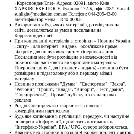
«КореспонденТ.net» Адреса: 02091, місто Київ,
ХАРКІВСЬКЕ ШОСЕ, будинок 172-Б, офіс 208/1 E-mail:
sunlight@mediadim.com.ua
Телефон: 044-205-43-00
Ідентифікатор медіа – R40-06068
Використання будь-яких матеріалів, розміщених на
сайті, дозволяється за умови посилання на
Корреспондент.net.
При копіюванні матеріалів зі сторінки « Новини України
і світу» , для інтернет - видань - обов'язкове пряме
відкрите для пошукових систем гіперпосилання .
Посилання має бути розміщена в незалежності від
повного або часткового використання матеріалів.
Гіперпосилання ( для інтернет - видань) - повинна бути
розміщена в підзаголовку або в першому абзаці
матеріалу.
Новини з позначками "Думка", "Експертиза", "Заява",
"Регіони", "Гроші", "Влада", "Вибори", "Тест-драйв",
"Спецпроекти", "Промо" публікуються на правах
реклами.
Розділ Спецпроекти створюється спільно з
комерційними партнерами.
Будь яке копіювання, публікація, передрук, чи наступне
поширення інформації, що містить посилання на
"Інтерфакс-Україна", EPA / UPG, суворо забороняється.
Власник веб-сторінки в розділі Я-Корреспондент є автор