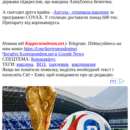
держави підкреслив, що вакцина AstraZeneca безпечна.
А сьогодні друга країна -
Ангола - отримала вакцини
за
програмою COVAX. У столицю доставили понад 600 тис.
Препарату від коронавируса.
Новини від
Корреспондент.net
у Telegram. Підписуйтесь на
наш канал
https://t.me/korrespondentnet
Читайте Korrespondent.net в Google News
СПЕЦТЕМА:
Коронавірус
ТЕГИ:
вакцина
,
ВОЗ
,
пандемия
,
вакцинация
Якщо ви помітили помилку, виділіть необхідний текст і
натисніть Ctrl + Enter, щоб повідомити про це редакцію.