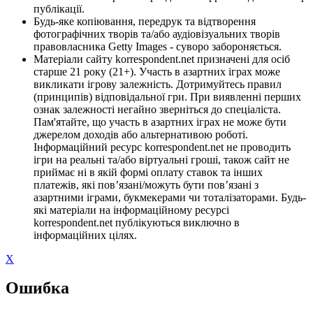
публікації.
Будь-яке копіювання, передрук та відтворення
фотографічних творів та/або аудіовізуальних творів
правовласника Getty Images - суворо забороняється.
Матеріали сайту korrespondent.net призначені для осіб
старше 21 року (21+). Участь в азартних іграх може
викликати ігрову залежність. Дотримуйтесь правил
(принципів) відповідальної гри. При виявленні перших
ознак залежності негайно зверніться до спеціаліста.
Пам'ятайте, що участь в азартних іграх не може бути
джерелом доходів або альтернативою роботі.
Інформаційний ресурс korrespondent.net не проводить
ігри на реальні та/або віртуальні гроші, також сайт не
приймає ні в якій формі оплату ставок та інших
платежів, які пов’язані/можуть бути пов’язані з
азартними іграми, букмекерами чи тоталізаторами. Будь-
які матеріали на інформаційному ресурсі
korrespondent.net публікуються виключно в
інформаційних цілях.
X
Ошибка