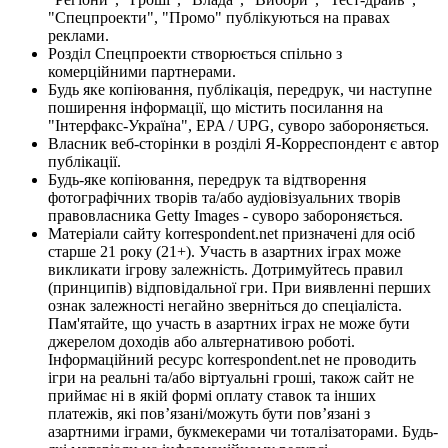
"Спецпроекти", "Промо" публікуються на правах
реклами.
Розділ Спецпроекти створюється спільно з
комерційними партнерами.
Будь яке копіювання, публікація, передрук, чи наступне
поширення інформації, що містить посилання на
"Інтерфакс-Україна", EPA / UPG, суворо забороняється.
Власник веб-сторінки в розділі Я-Корреспондент є автор
публікації.
Будь-яке копіювання, передрук та відтворення
фотографічних творів та/або аудіовізуальних творів
правовласника Getty Images - суворо забороняється.
Матеріали сайту korrespondent.net призначені для осіб
старше 21 року (21+). Участь в азартних іграх може
викликати ігрову залежність. Дотримуйтесь правил
(принципів) відповідальної гри. При виявленні перших
ознак залежності негайно зверніться до спеціаліста.
Пам'ятайте, що участь в азартних іграх не може бути
джерелом доходів або альтернативою роботі.
Інформаційний ресурс korrespondent.net не проводить
ігри на реальні та/або віртуальні гроші, також сайт не
приймає ні в якій формі оплату ставок та інших
платежів, які пов’язані/можуть бути пов’язані з
азартними іграми, букмекерами чи тоталізаторами. Будь-