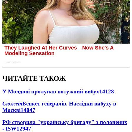
ЧИТАЙТЕ ТАКОЖ
У Молдові пролунав потужний вибух
14128
Сюжет
Бенкет генералів. Наслідки вибуху в
Москві
14047
РФ створила "українську бригаду" з полонених
- ISW
12947