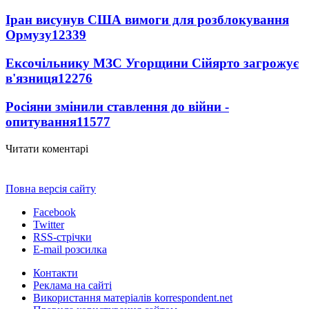
Іран висунув США вимоги для розблокування
Ормузу
12339
Ексочільнику МЗС Угорщини Сійярто загрожує
в'язниця
12276
Росіяни змінили ставлення до війни -
опитування
11577
Читати коментарі
Повна версія сайту
Facebook
Twitter
RSS-стрічки
E-mail розсилка
Контакти
Реклама на сайті
Використання матеріалів korrespondent.net