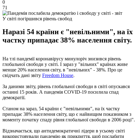
0
71
У світі погіршився рівень свобод
Наразі 54 країни є "невільними", на їх
частку припадає 38% населення світу.
На тлі пандемії коронавірусу минулоріч знизився рівень
глобальної свободи у світі. І зараз у "вільних" країнах живе
менше 20% населення світу, в "невільних" - 38%. Про це
свідчать дані звіту
Freedom House
.
За даними звіту, рівень глобальної свободи в світі опускався
останні 15 років. А пандемія COVID-19 посилила спад
демократії.
Станом на зараз, 54 країни є "невільними", на їх частку
припадає 38% населення світу, що є найвищим показником з
моменту початку спаду рівня глобальної свободи в 2006 році".
Відзначається, що антидемократичні лідери в усьому світі
використовували пандемію як прикриття, щоб послабити