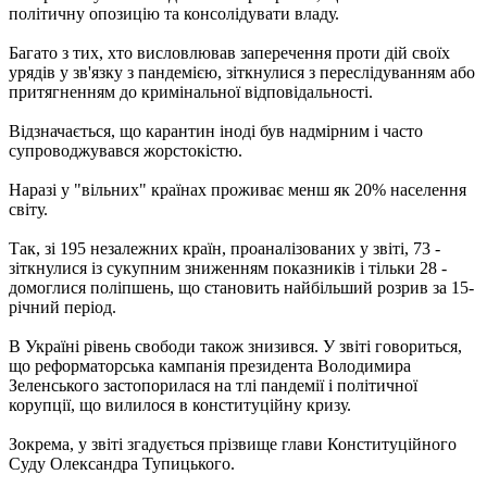
політичну опозицію та консолідувати владу.
Багато з тих, хто висловлював заперечення проти дій своїх
урядів у зв'язку з пандемією, зіткнулися з переслідуванням або
притягненням до кримінальної відповідальності.
Відзначається, що карантин іноді був надмірним і часто
супроводжувався жорстокістю.
Наразі у "вільних" країнах проживає менш як 20% населення
світу.
Так, зі 195 незалежних країн, проаналізованих у звіті, 73 -
зіткнулися із сукупним зниженням показників і тільки 28 -
домоглися поліпшень, що становить найбільший розрив за 15-
річний період.
В Україні рівень свободи також знизився. У звіті говориться,
що реформаторська кампанія президента Володимира
Зеленського застопорилася на тлі пандемії і політичної
корупції, що вилилося в конституційну кризу.
Зокрема, у звіті згадується прізвище глави Конституційного
Суду Олександра Тупицького.