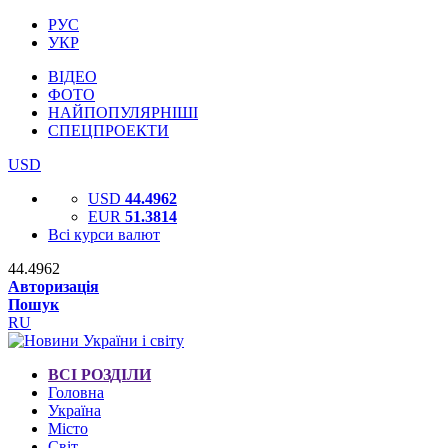
РУС
УКР
ВІДЕО
ФОТО
НАЙПОПУЛЯРНІШІ
СПЕЦПРОЕКТИ
USD
USD
44.4962
EUR
51.3814
Всі курси валют
44.4962
Авторизація
Пошук
RU
ВСІ РОЗДІЛИ
Головна
Україна
Місто
Світ