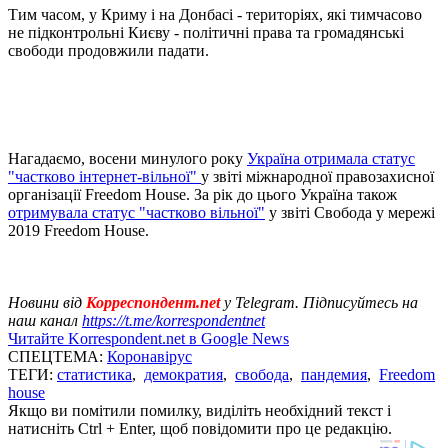
Тим часом, у Криму і на Донбасі - територіях, які тимчасово
не підконтрольні Києву - політичні права та громадянські
свободи продовжили падати.
Нагадаємо, восени минулого року
Україна отримала статус
"частково інтернет-вільної"
у звіті міжнародної правозахисної
організації Freedom House. За рік до цього Україна також
отримувала статус "частково вільної"
у звіті Свобода у мережі
2019 Freedom House.
Новини від
Корреспондент.net
у Telegram. Підписуйтесь на
наш канал
https://t.me/korrespondentnet
Читайте Korrespondent.net в Google News
СПЕЦТЕМА:
Коронавірус
ТЕГИ:
статистика
,
демократия
,
свобода
,
пандемия
,
Freedom
house
Якщо ви помітили помилку, виділіть необхідний текст і
натисніть Ctrl + Enter, щоб повідомити про це редакцію.