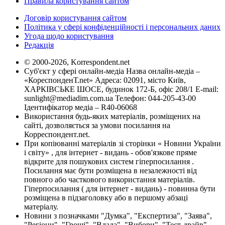
Правила користування сайтом
Договір користування сайтом
Політика у сфері конфіденційності і персональних даних
Угода щодо користування
Редакція
© 2000-2026, Korrespondent.net
Суб'єкт у сфері онлайн-медіа Назва онлайн-медіа –
«КореспонденТ.net» Адреса: 02091, місто Київ,
ХАРКІВСЬКЕ ШОСЕ, будинок 172-Б, офіс 208/1 E-mail:
sunlight@mediadim.com.ua
Телефон: 044-205-43-00
Ідентифікатор медіа – R40-06068
Використання будь-яких матеріалів, розміщених на
сайті, дозволяється за умови посилання на
Корреспондент.net.
При копіюванні матеріалів зі сторінки « Новини України
і світу» , для інтернет - видань - обов'язкове пряме
відкрите для пошукових систем гіперпосилання .
Посилання має бути розміщена в незалежності від
повного або часткового використання матеріалів.
Гіперпосилання ( для інтернет - видань) - повинна бути
розміщена в підзаголовку або в першому абзаці
матеріалу.
Новини з позначками "Думка", "Експертиза", "Заява",
"Регіони", "Гроші", "Влада", "Вибори", "Тест-драйв",