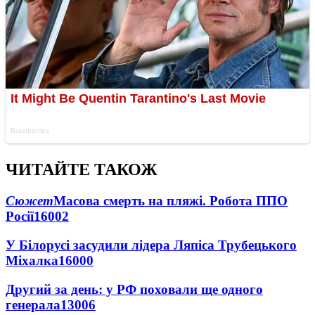
ЧИТАЙТЕ ТАКОЖ
Сюжет
Масова смерть на пляжі. Робота ППО
Росії
16002
У Білорусі засудили лідера Ляпіса Трубецького
Міхалка
16000
Другий за день: у РФ поховали ще одного
генерала
13006