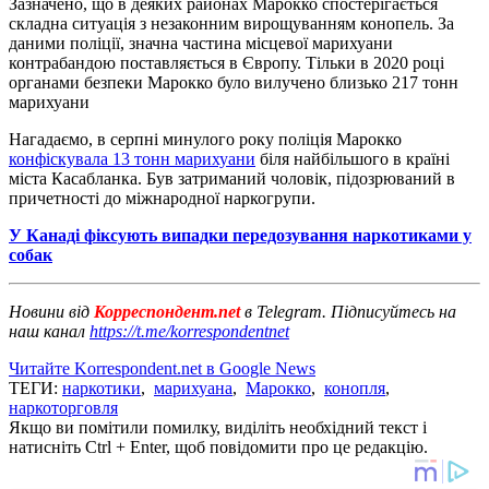
Зазначено, що в деяких районах Марокко спостерігається
складна ситуація з незаконним вирощуванням конопель. За
даними поліції, значна частина місцевої марихуани
контрабандою поставляється в Європу. Тільки в 2020 році
органами безпеки Марокко було вилучено близько 217 тонн
марихуани
Нагадаємо, в серпні минулого року поліція Марокко
конфіскувала 13 тонн марихуани
біля найбільшого в країні
міста Касабланка. Був затриманий чоловік, підозрюваний в
причетності до міжнародної наркогрупи.
У Канаді фіксують випадки передозування наркотиками у
собак
Новини від
Корреспондент.net
в Telegram. Підписуйтесь на
наш канал
https://t.me/korrespondentnet
Читайте Korrespondent.net в Google News
ТЕГИ:
наркотики
,
марихуана
,
Марокко
,
конопля
,
наркоторговля
Якщо ви помітили помилку, виділіть необхідний текст і
натисніть Ctrl + Enter, щоб повідомити про це редакцію.