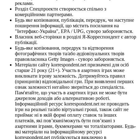
реклами.
Розділ Спецпроекти створюється спільно з
комерційними партнерами.
Будь яке копіювання, публікація, передрук, чи наступне
поширення інформації, що містить посилання на
"Інтерфакс-Україна", EPA / UPG, суворо забороняється.
Власник веб-сторінки в розділі Я-Корреспондент є автор
публікації.
Будь-яке копіювання, передрук та відтворення
фотографічних творів та/або аудіовізуальних творів
правовласника Getty Images - суворо забороняється.
Матеріали сайту korrespondent.net призначені для осіб
старше 21 року (21+). Участь в азартних іграх може
викликати ігрову залежність. Дотримуйтесь правил
(принципів) відповідальної гри. При виявленні перших
ознак залежності негайно зверніться до спеціаліста.
Пам'ятайте, що участь в азартних іграх не може бути
джерелом доходів або альтернативою роботі.
Інформаційний ресурс korrespondent.net не проводить
ігри на реальні та/або віртуальні гроші, також сайт не
приймає ні в якій формі оплату ставок та інших
платежів, які пов’язані/можуть бути пов’язані з
азартними іграми, букмекерами чи тоталізаторами. Будь-
які матеріали на інформаційному ресурсі
korrespondent.net публікуються виключно в