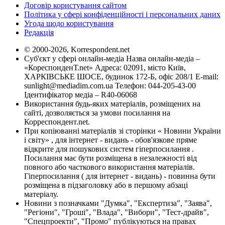
Договір користування сайтом
Політика у сфері конфіденційності і персональних даних
Угода щодо користування
Редакція
© 2000-2026, Korrespondent.net
Суб'єкт у сфері онлайн-медіа Назва онлайн-медіа –
«КореспонденТ.net» Адреса: 02091, місто Київ,
ХАРКІВСЬКЕ ШОСЕ, будинок 172-Б, офіс 208/1 E-mail:
sunlight@mediadim.com.ua
Телефон: 044-205-43-00
Ідентифікатор медіа – R40-06068
Використання будь-яких матеріалів, розміщених на
сайті, дозволяється за умови посилання на
Корреспондент.net.
При копіюванні матеріалів зі сторінки « Новини України
і світу» , для інтернет - видань - обов'язкове пряме
відкрите для пошукових систем гіперпосилання .
Посилання має бути розміщена в незалежності від
повного або часткового використання матеріалів.
Гіперпосилання ( для інтернет - видань) - повинна бути
розміщена в підзаголовку або в першому абзаці
матеріалу.
Новини з позначками "Думка", "Експертиза", "Заява",
"Регіони", "Гроші", "Влада", "Вибори", "Тест-драйв",
"Спецпроекти", "Промо" публікуються на правах