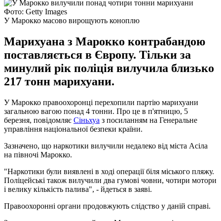
Фото: Getty Images
У Марокко масово вирощують коноплю
Марихуана з Марокко контрабандою
поставляється в Європу. Тільки за
минулий рік поліція вилучила близько
217 тонн марихуани.
У Марокко правоохоронці перехопили партію марихуани
загальною вагою понад 4 тонни. Про це в п'ятницю, 5
березня, повідомляє
Сіньхуа
з посиланням на Генеральне
управління національної безпеки країни.
Зазначено, що наркотики вилучили недалеко від міста Асіла
на півночі Марокко.
"Наркотики були виявлені в ході операції біля міського пляжу.
Поліцейські також вилучили два гумові човни, чотири мотори
і велику кількість палива", - йдеться в заяві.
Правоохоронні органи продовжують слідство у даній справі.