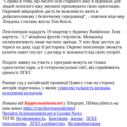
"Справа в тому, що багато осіб старшого віку в будинках для
людей похилого віку змушені приховувати свою орієнтацію.
Окремий мікрорайон дасть їм можливість жити в
доброзичливому і безпечному середовищі", - пояснив віце-мер
Лондона з питань житла Том Коплі.
Пенсіонерам нададуть 19 квартир у будинку Bankhouse. Їхня
вартість - 5,7 мільйона фунтів стерлінгів. Мешканці
оплачуватимуть лише частину оренди. У них буде доступ до
тераси на даху, саду й ресторану. Окремо пенсіонери зможуть
купити пакет послуг з догляду в залежності від своїх потреб.
Подати заявку на участь у програмі можуть не тільки
одностатеві пари, а й гетеросексуальні сім'ї, які сприймвють
цінності ЛГБТ.
Раніше суд у китайській провінції Цзянсу став на сторону
авторів підручника, у якому
гомосексуальність визнана
психічним розладом
.
Новини від
Корреспондент.net
у Telegram. Підписуйтесь на
наш канал
https://t.me/korrespondentnet
Читайте Korrespondent.net в Google News
ТЕГИ:
Недвижимость
,
Британия
,
жилье
,
ЛГБТ
,
пенсионеры
,
ЛГБТ-сообщество
,
Великобритания