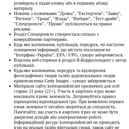
розміщена в підзаголовку або в першому абзаці
матеріалу.
Новини з позначками "Думка", "Експертиза", "Заява",
"Регіони", "Гроші", "Влада", "Вибори", "Тест-драйв",
"Спецпроекти", "Промо" публікуються на правах
реклами.
Розділ Спецпроекти створюється спільно з
комерційними партнерами.
Будь яке копіювання, публікація, передрук, чи наступне
поширення інформації, що містить посилання на
"Інтерфакс-Україна", EPA / UPG, суворо забороняється.
Власник веб-сторінки в розділі Я-Корреспондент є автор
публікації.
Будь-яке копіювання, передрук та відтворення
фотографічних творів та/або аудіовізуальних творів
правовласника Getty Images - суворо забороняється.
Матеріали сайту korrespondent.net призначені для осіб
старше 21 року (21+). Участь в азартних іграх може
викликати ігрову залежність. Дотримуйтесь правил
(принципів) відповідальної гри. При виявленні перших
ознак залежності негайно зверніться до спеціаліста.
Пам'ятайте, що участь в азартних іграх не може бути
джерелом доходів або альтернативою роботі.
Інформаційний ресурс korrespondent.net не проводить
ігри на реальні та/або віртуальні гроші, також сайт не