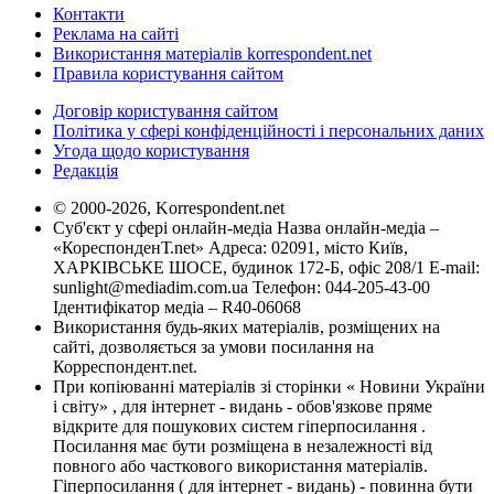
Контакти
Реклама на сайті
Використання матеріалів korrespondent.net
Правила користування сайтом
Договір користування сайтом
Політика у сфері конфіденційності і персональних даних
Угода щодо користування
Редакція
© 2000-2026, Korrespondent.net
Суб'єкт у сфері онлайн-медіа Назва онлайн-медіа –
«КореспонденТ.net» Адреса: 02091, місто Київ,
ХАРКІВСЬКЕ ШОСЕ, будинок 172-Б, офіс 208/1 E-mail:
sunlight@mediadim.com.ua
Телефон: 044-205-43-00
Ідентифікатор медіа – R40-06068
Використання будь-яких матеріалів, розміщених на
сайті, дозволяється за умови посилання на
Корреспондент.net.
При копіюванні матеріалів зі сторінки « Новини України
і світу» , для інтернет - видань - обов'язкове пряме
відкрите для пошукових систем гіперпосилання .
Посилання має бути розміщена в незалежності від
повного або часткового використання матеріалів.
Гіперпосилання ( для інтернет - видань) - повинна бути