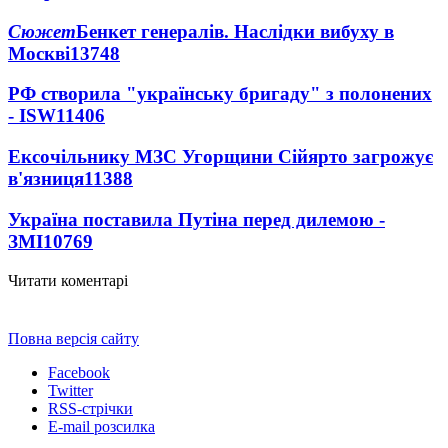
Сюжет
Бенкет генералів. Наслідки вибуху в
Москві
13748
РФ створила "українську бригаду" з полонених
- ISW
11406
Ексочільнику МЗС Угорщини Сійярто загрожує
в'язниця
11388
Україна поставила Путіна перед дилемою -
ЗМІ
10769
Читати коментарі
Повна версія сайту
Facebook
Twitter
RSS-стрічки
E-mail розсилка