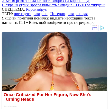
У Києві різко зросла кількість хворих на коронавірус
В Україні утричі зросла кількість випадків COVID за тиждень
СПЕЦТЕМА:
Коронавірус
ТЕГИ:
президент
,
вакцина
,
Нигерия
,
вакцинация
Якщо ви помітили помилку, виділіть необхідний текст і
натисніть Ctrl + Enter, щоб повідомити про це редакцію.