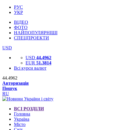
РУС
УКР
ВІДЕО
ФОТО
НАЙПОПУЛЯРНІШІ
СПЕЦПРОЕКТИ
USD
USD
44.4962
EUR
51.3814
Всі курси валют
44.4962
Авторизація
Пошук
RU
ВСІ РОЗДІЛИ
Головна
Україна
Місто
Світ