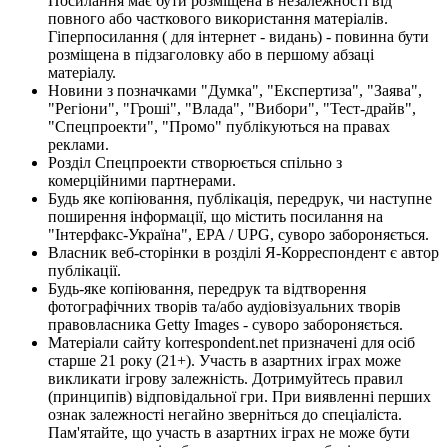
Посилання має бути розміщена в незалежності від
повного або часткового використання матеріалів.
Гіперпосилання ( для інтернет - видань) - повинна бути
розміщена в підзаголовку або в першому абзаці
матеріалу.
Новини з позначками "Думка", "Експертиза", "Заява",
"Регіони", "Гроші", "Влада", "Вибори", "Тест-драйв",
"Спецпроекти", "Промо" публікуються на правах
реклами.
Розділ Спецпроекти створюється спільно з
комерційними партнерами.
Будь яке копіювання, публікація, передрук, чи наступне
поширення інформації, що містить посилання на
"Інтерфакс-Україна", EPA / UPG, суворо забороняється.
Власник веб-сторінки в розділі Я-Корреспондент є автор
публікації.
Будь-яке копіювання, передрук та відтворення
фотографічних творів та/або аудіовізуальних творів
правовласника Getty Images - суворо забороняється.
Матеріали сайту korrespondent.net призначені для осіб
старше 21 року (21+). Участь в азартних іграх може
викликати ігрову залежність. Дотримуйтесь правил
(принципів) відповідальної гри. При виявленні перших
ознак залежності негайно зверніться до спеціаліста.
Пам'ятайте, що участь в азартних іграх не може бути