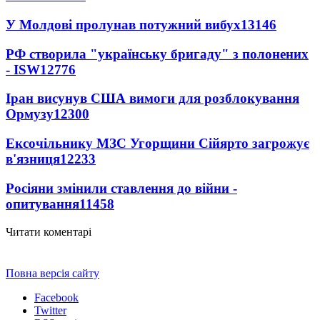
У Молдові пролунав потужний вибух
13146
РФ створила "українську бригаду" з полонених
- ISW
12776
Іран висунув США вимоги для розблокування
Ормузу
12300
Ексочільнику МЗС Угорщини Сійярто загрожує
в'язниця
12233
Росіяни змінили ставлення до війни -
опитування
11458
Читати коментарі
Повна версія сайту
Facebook
Twitter