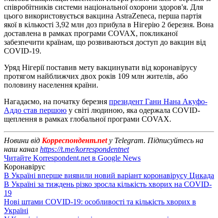
співробітників системи національної охорони здоров'я. Для
цього використовується вакцина AstraZeneca, перша партія
якої в кількості 3,92 млн доз прибула в Нігерію 2 березня. Вона
доставлена ​​в рамках програми COVAX, покликаної
забезпечити країнам, що розвиваються доступ до вакцин від
COVID-19.
Уряд Нігерії поставив мету вакцинувати від коронавірусу
протягом найближчих двох років 109 млн жителів, або
половину населення країни.
Нагадаємо, на початку березня
президент Гани Нана Акуфо-
Аддо став першою
у світі людиною, яка одержала COVID-
щеплення в рамках глобальної програми COVAX.
Новини від
Корреспондент.net
у Telegram. Підписуйтесь на
наш канал
https://t.me/korrespondentnet
Читайте Korrespondent.net в Google News
Коронавірус
В Україні вперше виявили новий варіант коронавірусу Цикада
В Україні за тиждень різко зросла кількість хворих на COVID-
19
Нові штами COVID-19: особливості та кількість хворих в
Україні