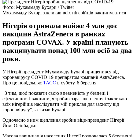
Фото: Мухаммаду Бухари / Twitter
Мухаммаду Бухарі закликав всіх нігерійців вакцинуватися
Нігерія отримала майже 4 млн доз
вакцини AstraZeneca в рамках
програми COVAX. У країні планують
вакцинувати понад 100 млн осіб за два
роки.
У Нігерії президент Мухаммаду Бухарі прищепився від
коронавірусу COVID-19 препаратом компанії AstraZeneca.
Про це повідомляє
ТАСС
в суботу, 6 березня.
"З тим, щоб показати свою впевненість у безпеці і
ефективності вакцини, я зробив зараз щеплення і закликаю
всіх нігерійців наслідувати мій приклад для захисту від
коронавірусу", - сказав Бухарі.
Одночасно з ним щеплення зробив віце-президент Нігерії
Йемі Осінбаджо.
Масова вакцинація населення Нігерії розпочалася 5 березня зі