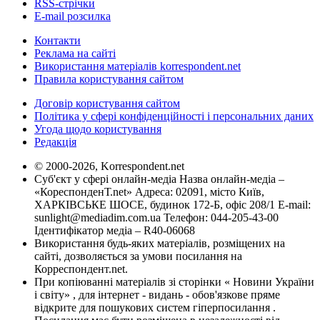
RSS-стрічки
E-mail розсилка
Контакти
Реклама на сайті
Використання матеріалів korrespondent.net
Правила користування сайтом
Договір користування сайтом
Політика у сфері конфіденційності і персональних даних
Угода щодо користування
Редакція
© 2000-2026, Korrespondent.net
Суб'єкт у сфері онлайн-медіа Назва онлайн-медіа –
«КореспонденТ.net» Адреса: 02091, місто Київ,
ХАРКІВСЬКЕ ШОСЕ, будинок 172-Б, офіс 208/1 E-mail:
sunlight@mediadim.com.ua
Телефон: 044-205-43-00
Ідентифікатор медіа – R40-06068
Використання будь-яких матеріалів, розміщених на
сайті, дозволяється за умови посилання на
Корреспондент.net.
При копіюванні матеріалів зі сторінки « Новини України
і світу» , для інтернет - видань - обов'язкове пряме
відкрите для пошукових систем гіперпосилання .